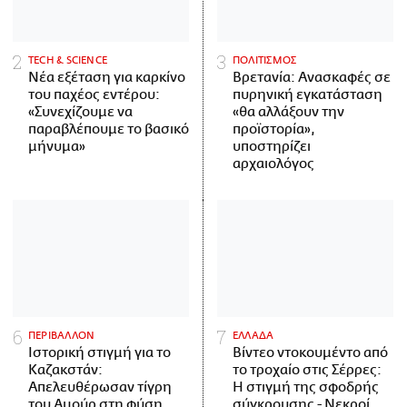
ΤECH & SCIENCE
ΠΟΛΙΤΙΣΜΟΣ
Νέα εξέταση για καρκίνο
Βρετανία: Ανασκαφές σε
του παχέος εντέρου:
πυρηνική εγκατάσταση
«Συνεχίζουμε να
«θα αλλάξουν την
παραβλέπουμε το βασικό
προϊστορία»,
μήνυμα»
υποστηρίζει
αρχαιολόγος
ΠΕΡΙΒΑΛΛΟΝ
ΕΛΛΑΔΑ
Ιστορική στιγμή για το
Βίντεο ντοκουμέντο από
Καζακστάν:
το τροχαίο στις Σέρρες:
Απελευθέρωσαν τίγρη
Η στιγμή της σφοδρής
του Αμούρ στη φύση
σύγκρουσης - Νεκροί