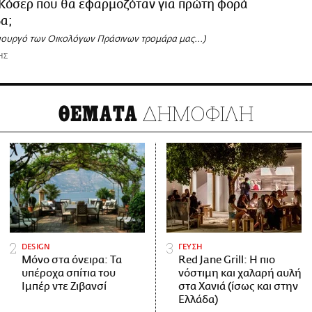
 Κόσερ που θα εφαρμοζόταν για πρώτη φορά
α;
πουργό των Οικολόγων Πράσινων τρομάρα μας...)
ΗΣ
ΔΗΜΟΦΙΛΗ
ΘΕΜΑΤΑ
DESIGN
ΓΕΥΣΗ
Μόνο στα όνειρα: Τα
Red Jane Grill: Η πιο
υπέροχα σπίτια του
νόστιμη και χαλαρή αυλή
Ιμπέρ ντε Ζιβανσί
στα Χανιά (ίσως και στην
Ελλάδα)