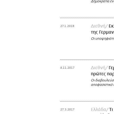
Δημοκρατία έν
Διεθνή
Εκ
27.1.2018
της Γερμαν
Οι υποψηφιότητ
Διεθνή
Γε
8.11.2017
πρώτες πα
Οι διαβουλεύσε
αποφασιστικό 
Ελλάδα
Τι
27.3.2017