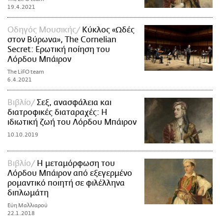
19.4.2021
Οδηγός Μουσικής
Κύκλος «Ωδές
στον Βύρωνα», The Cornelian
Secret: Ερωτική ποίηση του
Λόρδου Μπάιρον
The LiFO team
6.4.2021
Βιβλίο
Σεξ, ανασφάλεια και
διατροφικές διαταραχές: Η
ιδιωτική ζωή του Λόρδου Μπάιρον
10.10.2019
Βιβλίο
Η μεταμόρφωση του
Λόρδου Μπάιρον από εξεγερμένο
ρομαντικό ποιητή σε φιλέλληνα
διπλωμάτη
Εύη Μαλλιαρού
22.1.2018