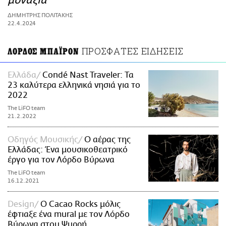
μοναξιά
ΑΜΠΑ
ΔΗΜΗΤΡΗΣ ΠΟΛΙΤΑΚΗΣ
PRINT
22.4.2024
ΠΡΟΣΦΑΤΕΣ ΕΙΔΗΣΕΙΣ
ΛΟΡΔΟΣ ΜΠΑΪΡΟΝ
Ελλάδα
Condé Nast Traveler: Τα
23 καλύτερα ελληνικά νησιά για το
2022
The LiFO team
21.2.2022
Οδηγός Μουσικής
Ο αέρας της
Ελλάδας: Ένα μουσικοθεατρικό
έργο για τον Λόρδο Βύρωνα
The LiFO team
16.12.2021
Design
Ο Cacao Rocks μόλις
έφτιαξε ένα mural με τον Λόρδο
Βύρωνα στου Ψυρρή