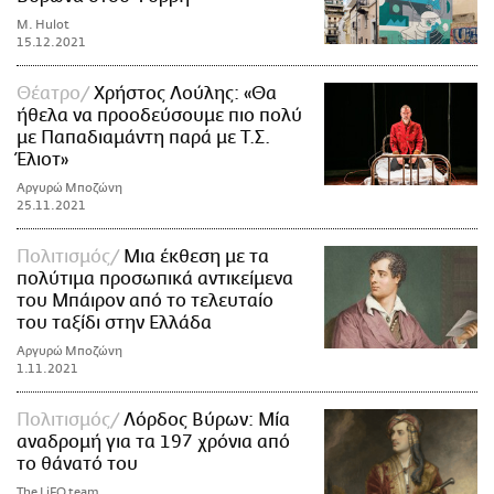
M. Hulot
15.12.2021
Θέατρο
Χρήστος Λούλης: «Θα
ήθελα να προοδεύσουμε πιο πολύ
με Παπαδιαμάντη παρά με Τ.Σ.
Έλιοτ»
Αργυρώ Μποζώνη
25.11.2021
Πολιτισμός
Μια έκθεση με τα
πολύτιμα προσωπικά αντικείμενα
του Μπάιρον από το τελευταίο
του ταξίδι στην Ελλάδα
Αργυρώ Μποζώνη
1.11.2021
Πολιτισμός
Λόρδος Βύρων: Μία
αναδρομή για τα 197 χρόνια από
το θάνατό του
The LiFO team