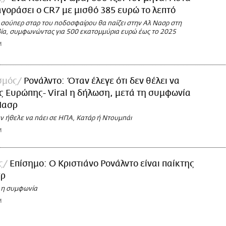
αγοράσει ο CR7 με μισθό 385 ευρώ το λεπτό
σούπερ σταρ του ποδοσφαίρου θα παίζει στην Αλ Νασρ στη
ία, συμφωνώντας για 500 εκατομμύρια ευρώ έως το 2025
M
σμός
Ρονάλντο: Όταν έλεγε ότι δεν θέλει να
ός Ευρώπης- Viral η δήλωση, μετά τη συμφωνία
Νασρ
εν ήθελε να πάει σε ΗΠΑ, Κατάρ ή Ντουμπάι
M
ς
Επίσημο: Ο Κριστιάνο Ρονάλντο είναι παίκτης
σρ
 η συμφωνία
M