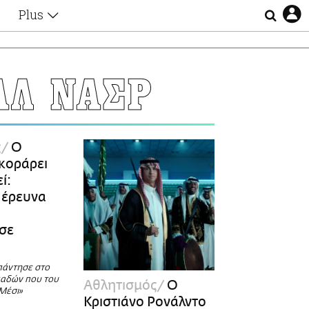
Plus
Θέματα
Συνεντεύξεις
Videos
ΑΛ ΝΑΣΡ
τα
Αφιερώματα
Ζώδια
Εξομολογήσεις
Blogs
η
ς
Ο
Οι Αθηναίοι
κοράρει
Απώλειες
ί:
Lgbtqi+
 έρευνα
Επιλογές
 σε
πάντησε στο
παδών που του
Αθλητισμός
Ο
Μέσι»
Κριστιάνο Ρονάλντο