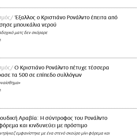
σμός
Έξαλλος ο Κριστιάνο Ρονάλντο έπειτα από
τσησε μπουκάλια νερού
αδοχικό ματς δεν σκόραρε
M
σμός
Ο Κριστιάνο Ρονάλντο πέτυχε τέσσερα
ρασε τα 500 σε επίπεδο συλλόγων
υναίσθημα»
M
ουδική Αραβία: Η σύντροφος του Ρονάλντο
 φόρεμα και κινδυνεύει με πρόστιμο
ντρίγκεζ εμφανίστηκε με ένα στενό σκούρο μίνι φόρεμα και