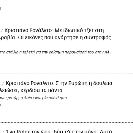
M
l
Κριστιάνο Ρονάλντο: Με ιδιωτικό τζετ στη
ραβία- Οι εικόνες που ανάρτησε η σύντροφός
το στάδιο η τελετή για την επίσημη παρουσίασή του στην Αλ
ς
Κριστιάνο Ρονάλντο: Στην Ευρώπη η δουλειά
ελειώσει, κέρδισα τα πάντα
υπερστάρ, η Ασία είναι μία πρόκληση
M
ς
Ένα Rolex την ώρα, δύο τζετ τον μήνα: Αυτά