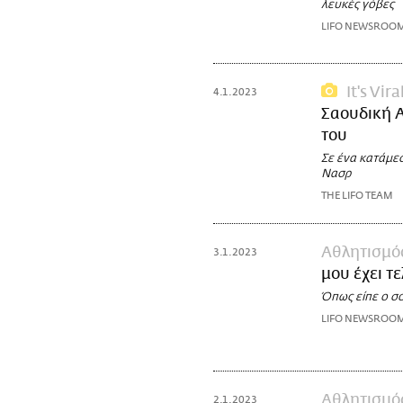
λευκές γόβες
LIFO NEWSROO
It's Vira
4.1.2023
Σαουδική Α
του
Σε ένα κατάμεσ
Νασρ
THE LIFO TEAM
Αθλητισμό
3.1.2023
μου έχει τ
Όπως είπε ο σο
LIFO NEWSROO
Αθλητισμό
2.1.2023