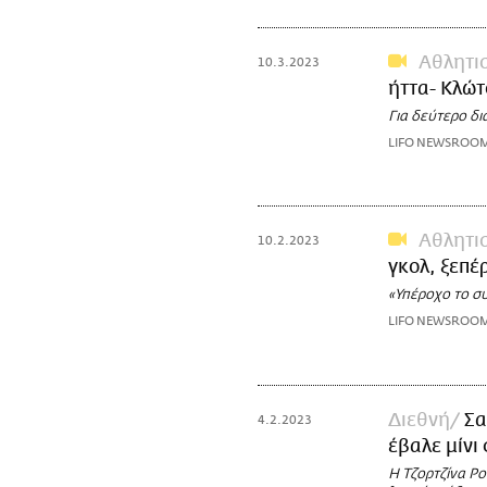
Αθλητι
10.3.2023
ήττα- Κλώ
Για δεύτερο δι
LIFO NEWSROO
Αθλητι
10.2.2023
γκολ, ξεπέ
«Υπέροχο το σ
LIFO NEWSROO
Διεθνή
Σα
4.2.2023
έβαλε μίνι
Η Τζορτζίνα Ρο