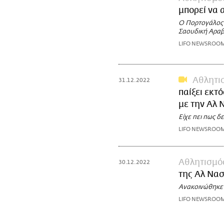
μπορεί να 
Ο Πορτογάλος 
Σαουδική Αραβ
LIFO NEWSROO
Αθλητι
31.12.2022
παίξει εκτ
με την Αλ 
Είχε πει πως δ
LIFO NEWSROO
Αθλητισμό
30.12.2022
της Αλ Να
Ανακοινώθηκε
LIFO NEWSROO