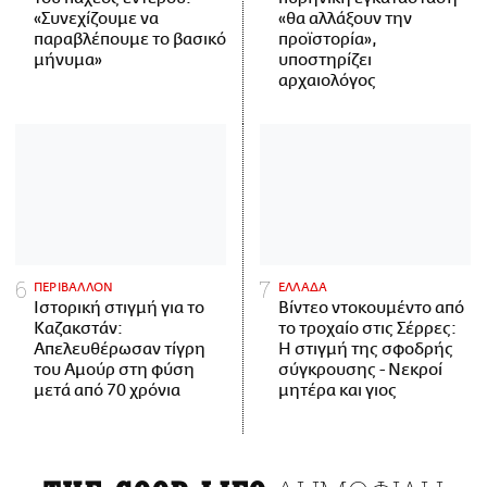
«Συνεχίζουμε να
«θα αλλάξουν την
παραβλέπουμε το βασικό
προϊστορία»,
μήνυμα»
υποστηρίζει
αρχαιολόγος
ΠΕΡΙΒΑΛΛΟΝ
ΕΛΛΑΔΑ
Ιστορική στιγμή για το
Βίντεο ντοκουμέντο από
Καζακστάν:
το τροχαίο στις Σέρρες:
Απελευθέρωσαν τίγρη
Η στιγμή της σφοδρής
του Αμούρ στη φύση
σύγκρουσης - Νεκροί
μετά από 70 χρόνια
μητέρα και γιος