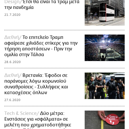
Design
Έτσι θα είναι τα τραμ μετά
την πανδημία
21.7.2020
Διεθνή
Το επιτελείο Τραμπ
αφαίρεσε χιλιάδες στίκερς για την
τήρηση αποστάσεων - Πριν την
ομιλία στην Τάλσα
28.6.2020
Διεθνή
Βρετανία: Έφοδοι σε
παράνομες λόγω κορωνοϊού
συναθροίσεις - Συλλήψεις και
κατασχέσεις όπλων
27.6.2020
Τech & Science
Δύο μέτρα:
Ενστάσεις για «σφάλματα» σε
μελέτη που χρηματοδοτήθηκε