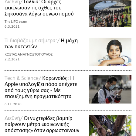
Διεθνή
Γαλλία: Οι αρχές
εκκένωσαν τις όχθες του
Σηκουάνα λόγω συνωστισμού
The LiFO team
6.3.2021
Τι διαβάζουμε σήμερα:
Η μάχη
των πατεντών
ΚΩΣΤΑΣ ΑΝΑΓΝΩΣΤΟΠΟΥΛΟΣ
2.2.2021
Τech & Science
Κορωνοϊός: Η
Apple υπολογίζει πόσο απέχετε
από τους γύρω σας - Με
επαυξημένη πραγματικότητα
6.11.2020
Διεθνή
Οι νυχτερίδες βαμπίρ
παίρνουν μέτρα «κοινωνικής
απόστασης» όταν αρρωσταίνουν