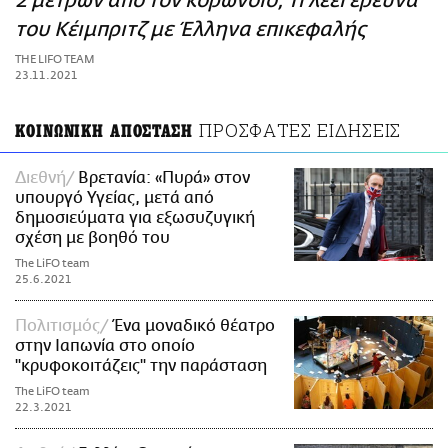
2 μέτρων από τον κορωνοϊό; Τι λέει έρευνα
ΑΜΠΑ
του Κέιμπριτζ με Έλληνα επικεφαλής
PRINT
THE LIFO TEAM
23.11.2021
ΠΡΟΣΦΑΤΕΣ ΕΙΔΗΣΕΙΣ
ΚΟΙΝΩΝΙΚΗ ΑΠΟΣΤΑΣΗ
Διεθνή
Βρετανία: «Πυρά» στον
υπουργό Υγείας, μετά από
δημοσιεύματα για εξωσυζυγική
σχέση με βοηθό του
The LiFO team
25.6.2021
Πολιτισμός
Ένα μοναδικό θέατρο
στην Ιαπωνία στο οποίο
"κρυφοκοιτάζεις" την παράσταση
The LiFO team
22.3.2021