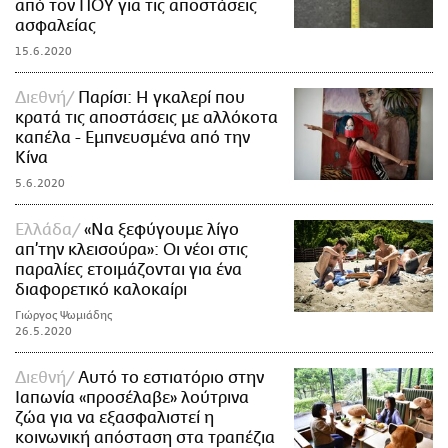
από τον ΠΟΥ για τις αποστάσεις
ασφαλείας
15.6.2020
Διεθνή
Παρίσι: Η γκαλερί που
κρατά τις αποστάσεις με αλλόκοτα
καπέλα - Εμπνευσμένα από την
Κίνα
5.6.2020
Ελλάδα
«Να ξεφύγουμε λίγο
απ’την κλεισούρα»: Οι νέοι στις
παραλίες ετοιμάζονται για ένα
διαφορετικό καλοκαίρι
Γιώργος Ψωμιάδης
26.5.2020
Διεθνή
Αυτό το εστιατόριο στην
Ιαπωνία «προσέλαβε» λούτρινα
ζώα για να εξασφαλιστεί η
κοινωνική απόσταση στα τραπέζια