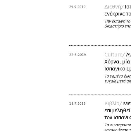
Διεθνή
Ισ
24.9.2019
ενέκρινε τ
Την εκταφή το
δικαστήριο της
Culture
Α
22.8.2019
Χόρνα, μία
Ισπανικό Ε
Το χαμένο έως
τυχαία μετά απ
Βιβλίο
Μετ
18.7.2019
επιμεληθεί
τον Ισπανι
Το συνταρακτικ
«ανακούφιση τ