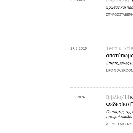
Έρωτας και περ
ΣΠΥΡΟΣ ΣΤΑΒΕΡ
Τech & Sci
27.5.2025
αποτύπωμα
Επιστήμονες υπ
LIFO NEWSROO
Βιβλίο
Η 
5.6.2024
Φεδερίκο 
Ο ποιητής της 
ομοφυλοφιλία 
ΑΡΓΥΡΩ ΜΠΟΖ