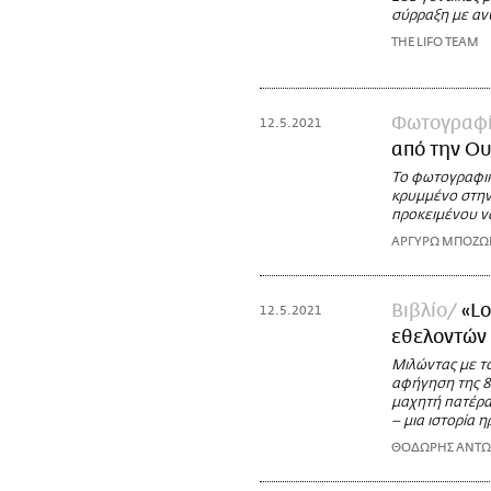
σύρραξη με αν
THE LIFO TEAM
Φωτογραφ
12.5.2021
από την Ο
Το φωτογραφικ
κρυμμένο στην
προκειμένου ν
ΑΡΓΥΡΩ ΜΠΟΖ
Βιβλίο
«Lo
12.5.2021
εθελοντών 
Μιλώντας με το
αφήγηση της 8
μαχητή πατέρα 
– μια ιστορία η
ΘΟΔΩΡΗΣ ΑΝΤ