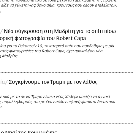
υ από τα γαλλοϊσπανικά σύνορα μέχρι τα χαρακώματα της πρώτης
είδε να χύνεται «άφθονο αίμα, κρουνούς που ρέουν ατελείωτοι».
Υ
Νέα σύγκρουση στη Μαδρίτη για το σπίτι πίσω
τορική φωτογραφία του Robert Capa
ου για το Peironcely 10, το ιστορικό σπίτι που συνδέθηκε με μία
ωστές φωτογραφίες του Robert Capa, έχει προκαλέσει νέα
η Μαδρίτη
ία
Συγκρίνουμε τον Τραμπ με τον λάθος
τικά με το αν «ο Τραμπ είναι ο νέος Χίτλερ» μοιάζει να αγνοεί
ς παραλληλισμούς του με έναν άλλο επιφανή φασίστα δικτάτορα
α.
Το Νησί της Κοιμωμένης.