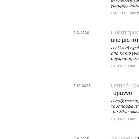
εντυπώσεις το
γραμμής, όπου 
ΤΑΣΟΣ ΘΕΟΦΙΛΟ
Πολιτισμός
9.3.2026
από μια ισ
Η αλλαγή σχεδί
από τις πιο γν
σύγκρουση στ
THE LIFO TEAM
Οπτική Γων
7.10.2025
τύραννο
Η συζήτηση σχε
τους προφανεί
του 20ού αιών
THE LIFO TEAM
Αλμανάκ
2.9.2025