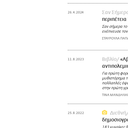
Σαν Σήμερ
26.4.2024
περιπέτεια
Σαν σήμερα το
ενέπνευσε τον
ΣΤΑΥΡΟΥΛΑ ΠΑΠ
Βιβλίο
«Αβ
11.8.2023
αντιπολεμι
Για πρώτη φορά
μυθιστόρημα τ
πολλαπλές όψει
στην πρώτη γρ
ΤΙΝΑ ΜΑΝΔΗΛΑ
Διεθνή
25.8.2022
δημοσιογρ
183 γυναίκες 