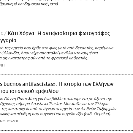
θρωπισμό και δημοκρατική ματιά.
ία
Kάτι Χόρνα: Η αντιφασίστρια φωτογράφος
υγγαρία
ό της αρχείο που ήρθε στο φως μετά από δεκαετίες, παρέμεινε
 Ολλανδία, όπου είχε αποσταλεί με άλλα ντοκουμέντα
α μην καταστραφούν από το φρανκικό καθεστώς.
ΩΝΗ
s buenos antifascistas»: Η ιστορία των Ελλήνων
του ισπανικού εμφυλίου
ν Γιάννη Παντελάκη για ένα βιβλίο-ντοκουμέντο με άξονα την
0χρονης σήμερα Anastasia Tsackos Moratalla για τον Έλληνα
της και στοιχεία από τα άγνωστα αρχεία των Διεθνών Ταξιαρχιών
ρωική και πένθιμη που συγκινεί και συγκλονίζει (εκδ. Θεμέλιο).
ΩΝΟΠΟΥΛΟΣ