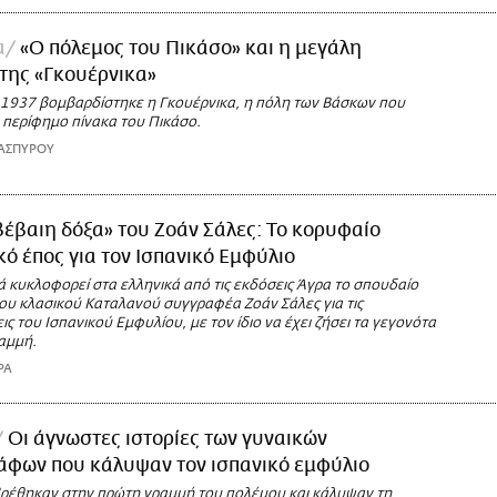
α
«Ο πόλεμος του Πικάσο» και η μεγάλη
 της «Γκουέρνικα»
 1937 βομβαρδίστηκε η Γκουέρνικα, η πόλη των Βάσκων που
 περίφημο πίνακα του Πικάσο.
ΑΣΠΥΡΟΥ
έβαιη δόξα» του Ζοάν Σάλες: Το κορυφαίο
κό έπος για τον Ισπανικό Εμφύλιο
 κυκλοφορεί στα ελληνικά από τις εκδόσεις Άγρα το σπουδαίο
ου κλασικού Καταλανού συγγραφέα Ζοάν Σάλες για τις
ς του Ισπανικού Εμφυλίου, με τον ίδιο να έχει ζήσει τα γεγονότα
αμμή.
ΡΑ
Οι άγνωστες ιστορίες των γυναικών
άφων που κάλυψαν τον ισπανικό εμφύλιο
βρέθηκαν στην πρώτη γραμμή του πολέμου και κάλυψαν τη