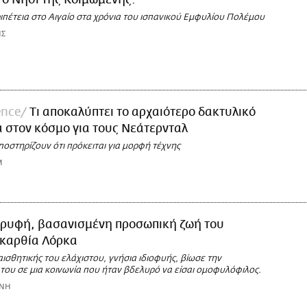
ιπέτεια στο Αιγαίο στα χρόνια του ισπανικού Εμφυλίου Πολέμου
ΗΣ
ence
Τι αποκαλύπτει το αρχαιότερο δακτυλικό
 στον κόσμο για τους Νεάτερνταλ
οστηρίζουν ότι πρόκειται για μορφή τέχνης
M
κρυφή, βασανισμένη προσωπική ζωή του
Γκαρθία Λόρκα
αισθητικής του ελάχιστου, γνήσια ιδιοφυής, βίωσε την
του σε μια κοινωνία που ήταν βδελυρό να είσαι ομοφυλόφιλος.
ΩΝΗ