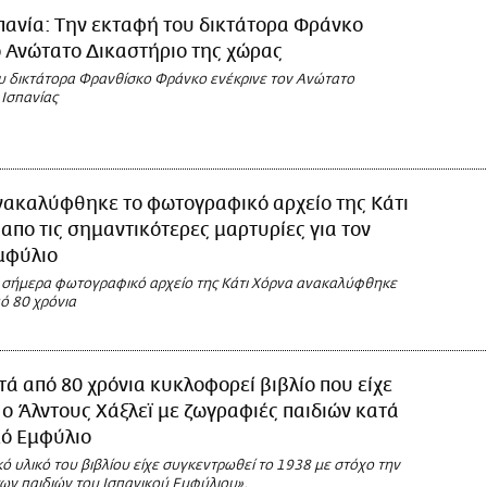
πανία: Την εκταφή του δικτάτορα Φράνκο
ο Ανώτατο Δικαστήριο της χώρας
υ δικτάτορα Φρανθίσκο Φράνκο ενέκρινε τον Ανώτατο
 Ισπανίας
νακαλύφθηκε το φωτογραφικό αρχείο της Κάτι
 απο τις σημαντικότερες μαρτυρίες για τον
μφύλιο
 σήμερα φωτογραφικό αρχείο της Κάτι Χόρνα ανακαλύφθηκε
ό 80 χρόνια
ά από 80 χρόνια κυκλοφορεί βιβλίο που είχε
 ο Άλντους Χάξλεϊ με ζωγραφιές παιδιών κατά
κό Εμφύλιο
ό υλικό του βιβλίου είχε συγκεντρωθεί το 1938 με στόχο την
ων παιδιών του Ισπανικού Εμφύλιου».