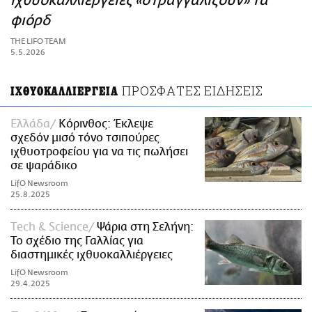
ιχθυοκαλλιέργειες «στραγγαλίζουν» τα
ΑΜΠΑ
φιόρδ
PRINT
THE LIFO TEAM
5.5.2026
ΠΡΟΣΦΑΤΕΣ ΕΙΔΗΣΕΙΣ
ΙΧΘΥΟΚΑΛΛΙΕΡΓΕΙΑ
Ελλάδα
Κόρινθος: Έκλεψε
σχεδόν μισό τόνο τσιπούρες
ιχθυοτροφείου για να τις πωλήσει
σε ψαράδικο
LifO Newsroom
25.8.2025
Τech & Science
Ψάρια στη Σελήνη:
Το σχέδιο της Γαλλίας για
διαστημικές ιχθυοκαλλιέργειες
LifO Newsroom
29.4.2025