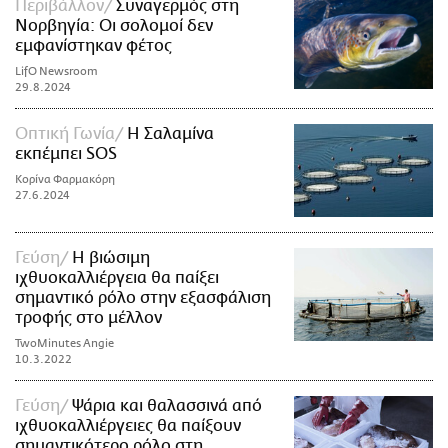
Περιβάλλον
Συναγερμός στη
Νορβηγία: Οι σολομοί δεν
εμφανίστηκαν φέτος
LifO Newsroom
29.8.2024
Οπτική Γωνία
Η Σαλαμίνα
εκπέμπει SOS
Κορίνα Φαρμακόρη
27.6.2024
Γεύση
Η βιώσιμη
ιχθυοκαλλιέργεια θα παίξει
σημαντικό ρόλο στην εξασφάλιση
τροφής στο μέλλον
TwoMinutes Angie
10.3.2022
Γεύση
Ψάρια και θαλασσινά από
ιχθυοκαλλιέργειες θα παίξουν
σημαντικότερο ρόλο στη