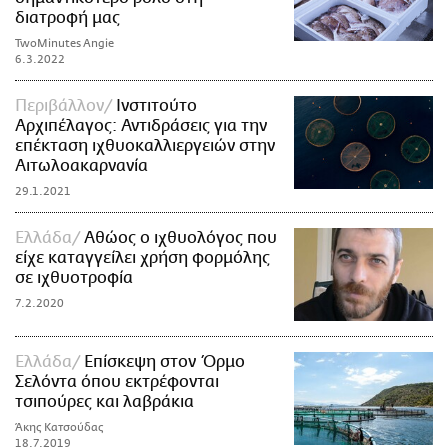
διατροφή μας
TwoMinutes Angie
6.3.2022
Περιβάλλον
Ινστιτούτο
Αρχιπέλαγος: Αντιδράσεις για την
επέκταση ιχθυοκαλλιεργειών στην
Αιτωλοακαρνανία
29.1.2021
Ελλάδα
Αθώος ο ιχθυολόγος που
είχε καταγγείλει χρήση φορμόλης
σε ιχθυοτροφία
7.2.2020
Ελλάδα
Επίσκεψη στον Όρμο
Σελόντα όπου εκτρέφονται
τσιπούρες και λαβράκια
Άκης Κατσούδας
18.7.2019