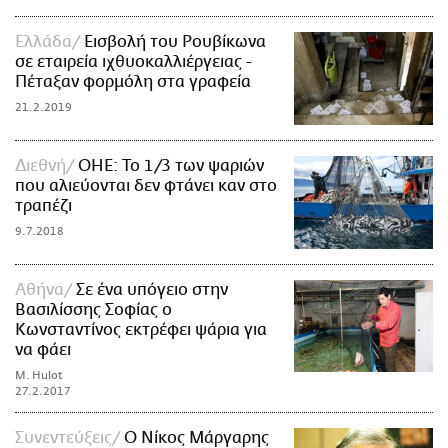
Ελλάδα
Εισβολή του Ρουβίκωνα
σε εταιρεία ιχθυοκαλλιέργειας -
Πέταξαν φορμόλη στα γραφεία
21.2.2019
Διεθνή
ΟΗΕ: Το 1/3 των ψαριών
που αλιεύονται δεν φτάνει καν στο
τραπέζι
9.7.2018
Αθήνα
Σε ένα υπόγειο στην
Βασιλίσσης Σοφίας ο
Κωνσταντίνος εκτρέφει ψάρια για
να φάει
M. Hulot
27.2.2017
Συνεντεύξεις
O Νίκος Μάργαρης