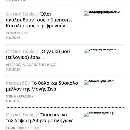
1 ΜΕΡΑ ΠΡΙΝ
Οπτική Γωνία /
Όλοι
ακολουθούν τους influencers.
Και όλοι τους περιφρονούν.
ΠΩΛΙΝ ΚΟΚΛΑ
5.8.2026
Οπτική Γωνία /
«Ω γλυκύ μου
(εκλογικό) έαρ»…
ΑΓΓΕΛΟΣ ΑΛ. ΑΘΑΝΑΣΟΠΟΥΛΟΣ
5.8.2026
Ρεπορτάζ /
Το θολό και δύσκολο
μέλλον της Μονής Σινά
ΝΤΙΝΑ ΚΑΡΑΤΖΙΟΥ
4.8.2026
Οπτική Γωνία /
Όπου και να
ταξιδέψω η Αθήνα με πληγώνει
ΣΤΕΛΙΟΣ ΒΑΡΒΑΡΕΣΟΣ