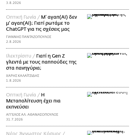
3.8.2026
Οπτική Γωνία /
Μ’ αγαπ(AI) δεν
μ' αγαπ(ΑΙ); Γιατί ρωτάμε το
ChatGPT για τις σχέσεις μας
ΓΙΑΝΝΗΣ ΠΑΝΤΑΖΟΠΟΥΛΟΣ
2.8.2026
Ιλεκτρίσιτυ /
Γιατί η Gen Z
γλεντά με τους παππούδες της
στα πανηγύρια;
ΧΑΡΗΣ ΚΑΛΑΪΤΖΙΔΗΣ
1.8.2026
Οπτική Γωνία /
Η
Μεταπολίτευση έχει πια
εκπνεύσει
ΑΓΓΕΛΟΣ ΑΛ. ΑΘΑΝΑΣΟΠΟΥΛΟΣ
31.7.2026
Νέος Άγνωστος Κόσμος /