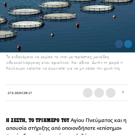
Το ενδεχόμενο να γεμίσει το νησί με τεράστιες μονάδες
ιχθυοκαλλιέργειας είναι εφιαλτικό. Και άδικο. Αυτήν τη φορά η
Κούλουρη καλείται να αγωνιστεί για να μη χάσει την ψυχή της.
0
27.6.2024 | 08:17
Η ΖΕΣΤΗ, ΤΟ ΤΡΙΗΜΕΡΟ ΤΟΥ
Αγίου Πνεύματος και η
απουσία στήριξης από οποιονδήποτε «επίσημο»