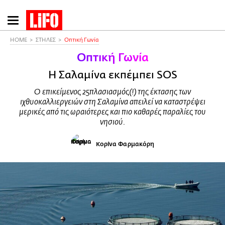
Παράκαμψη
προς
το
HOME
ΣΤΗΛΕΣ
Οπτική Γωνία
κυρίως
Οπτική Γωνία
περιεχόμενο
Η Σαλαμίνα εκπέμπει SOS
O επικείμενος 25πλασιασμός(!) της έκτασης των
ιχθυοκαλλιεργειών στη Σαλαμίνα απειλεί να καταστρέψει
μερικές από τις ωραιότερες και πιο καθαρές παραλίες του
νησιού.
Κορίνα Φαρμακόρη