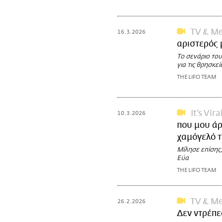
TV & Me
16.3.2026
αριστερός 
Το σενάριο του
για τις θρησκεί
THE LIFO TEAM
It's Vira
10.3.2026
που μου άρ
χαμόγελό 
Μίλησε επίσης,
Εύα
THE LIFO TEAM
TV & Me
26.2.2026
Δεν ντρέπε