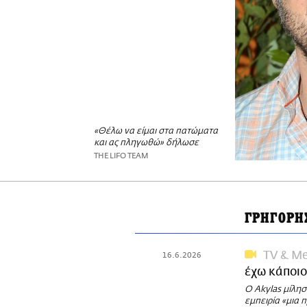
«Θέλω να είμαι στα πατώματα
και ας πληγωθώ» δήλωσε
THE LIFO TEAM
ΓΡΗΓΟΡΗ
TV & Me
16.6.2026
έχω κάποιο
Ο Akylas μίλησ
εμπειρία «μια 