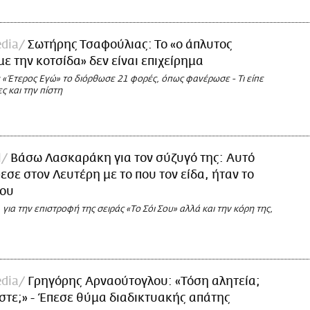
dia
Σωτήρης Τσαφούλιας: Το «ο άπλυτος
με την κοτσίδα» δεν είναι επιχείρημα
 «Έτερος Εγώ» το διόρθωσε 21 φορές, όπως φανέρωσε - Τι είπε
ες και την πίστη
l
Βάσω Λασκαράκη για τον σύζυγό της: Αυτό
εσε στον Λευτέρη με το που τον είδα, ήταν το
του
 για την επιστροφή της σειράς «Το Σόι Σου» αλλά και την κόρη της,
dia
Γρηγόρης Αρναούτογλου: «Τόση αλητεία;
στε;» - Έπεσε θύμα διαδικτυακής απάτης