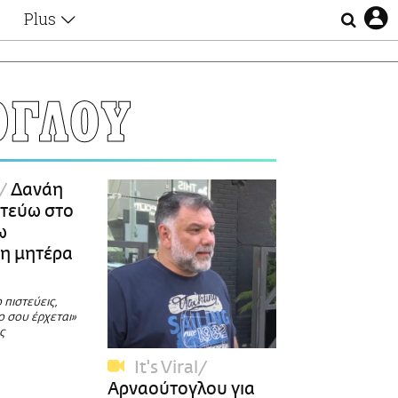
Plus
Θέματα
Συνεντεύξεις
Videos
ΟΓΛΟΥ
τα
Αφιερώματα
Ζώδια
Εξομολογήσεις
Blogs
η
Δανάη
Οι Αθηναίοι
τεύω στο
Απώλειες
ω
Lgbtqi+
η μητέρα
Επιλογές
 πιστεύεις,
ο σου έρχεται»
ς
It's Viral
Αρναούτογλου για