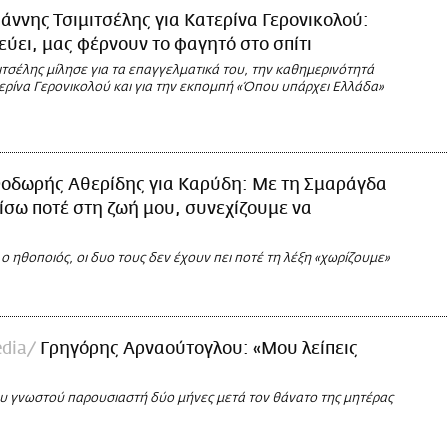
ιάννης Τσιμιτσέλης για Κατερίνα Γερονικολού:
εύει, μας φέρνουν το φαγητό στο σπίτι
ιτσέλης μίλησε για τα επαγγελματικά του, την καθημερινότητά
τερίνα Γερονικολού και για την εκπομπή «Όπου υπάρχει Ελλάδα»
οδωρής Αθερίδης για Καρύδη: Με τη Σμαράγδα
ίσω ποτέ στη ζωή μου, συνεχίζουμε να
 ηθοποιός, οι δυο τους δεν έχουν πει ποτέ τη λέξη «χωρίζουμε»
dia
Γρηγόρης Αρναούτογλου: «Μου λείπεις
υ γνωστού παρουσιαστή δύο μήνες μετά τον θάνατο της μητέρας