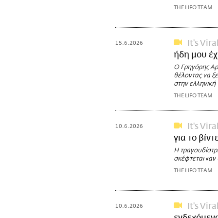
THE LIFO TEAM
It's Vira
15.6.2026
ήδη μου έχ
Ο Γρηγόρης Αρ
θέλοντας να ξε
στην ελληνική
THE LIFO TEAM
It's Vira
10.6.2026
για το βίντ
Η τραγουδίστρι
σκέφτεται «αν 
THE LIFO TEAM
It's Vira
10.6.2026