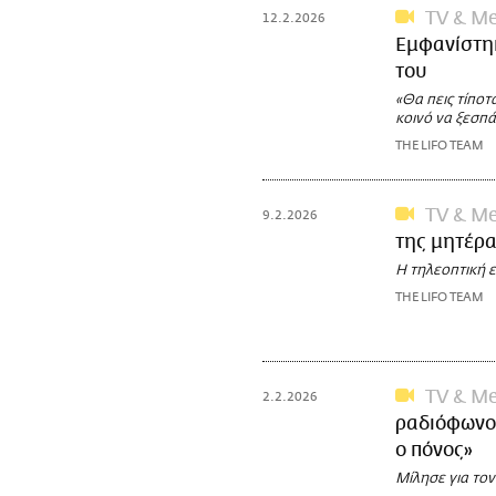
TV & Me
12.2.2026
Εμφανίστηκ
του
«Θα πεις τίπο
κοινό να ξεσπά
THE LIFO TEAM
TV & Me
9.2.2026
της μητέρα
Η τηλεοπτική 
THE LIFO TEAM
TV & Me
2.2.2026
ραδιόφωνο 
ο πόνος»
Μίλησε για τον