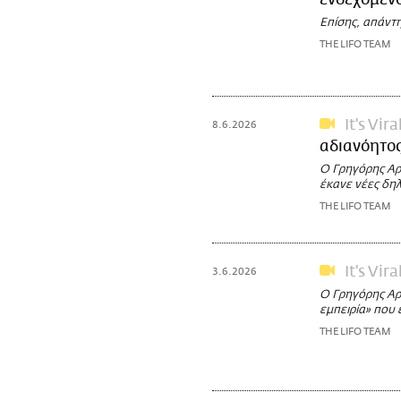
ενδεχόμεν
Επίσης, απάντη
THE LIFO TEAM
It's Vira
8.6.2026
αδιανόητος
Ο Γρηγόρης Αρ
έκανε νέες δηλ
THE LIFO TEAM
It's Vira
3.6.2026
O Γρηγόρης Αρ
εμπειρία» που 
THE LIFO TEAM