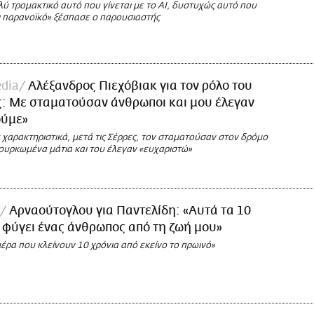
λύ τρομακτικό αυτό που γίνεται με το AI, δυστυχώς αυτό που
αι παρανοϊκό» ξέσπασε ο παρουσιαστής
dia
Αλέξανδρος Πιεχόβιακ για τον ρόλο του
ς: Με σταματούσαν άνθρωποι και μου έλεγαν
ούμε»
χαρακτηριστικά, μετά τις Σέρρες, τον σταματούσαν στον δρόμο
ουρκωμένα μάτια και του έλεγαν «ευχαριστώ»
Αρναούτογλου για Παντελίδη: «Αυτά τα 10
ι φύγει ένας άνθρωπος από τη ζωή μου»
έρα που κλείνουν 10 χρόνια από εκείνο το πρωινό»