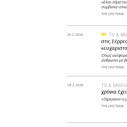
«Είναι πάρα πο
συμβαίνει είν
THE LIFO TEAM
TV & Me
24.2.2026
στις Σέρρε
«ευχαριστ
Όπως ανέφερε 
άνθρωποι με β
THE LIFO TEAM
TV & Media
18.2.2026
χρόνια έχε
«Ξημερώνει η μ
THE LIFO TEAM