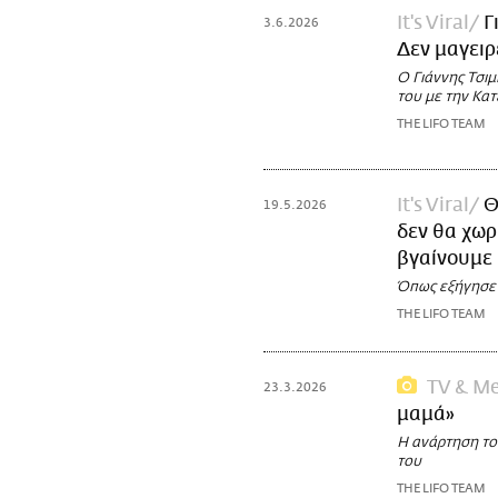
It's Viral
Γ
3.6.2026
Δεν μαγειρ
Ο Γιάννης Τσιμ
του με την Κα
THE LIFO TEAM
It's Viral
Θ
19.5.2026
δεν θα χωρ
βγαίνουμε
Όπως εξήγησε ο
THE LIFO TEAM
TV & Me
23.3.2026
μαμά»
Η ανάρτηση το
του
THE LIFO TEAM