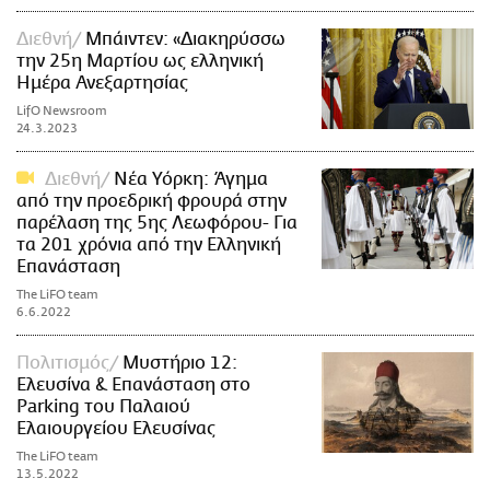
Διεθνή
Μπάιντεν: «Διακηρύσσω
την 25η Μαρτίου ως ελληνική
Ημέρα Ανεξαρτησίας
LifO Newsroom
24.3.2023
Διεθνή
Νέα Υόρκη: Άγημα
από την προεδρική φρουρά στην
παρέλαση της 5ης Λεωφόρου- Για
τα 201 χρόνια από την Ελληνική
Επανάσταση
The LiFO team
6.6.2022
Πολιτισμός
Μυστήριο 12:
Ελευσίνα & Επανάσταση στο
Parking του Παλαιού
Ελαιουργείου Ελευσίνας
The LiFO team
13.5.2022