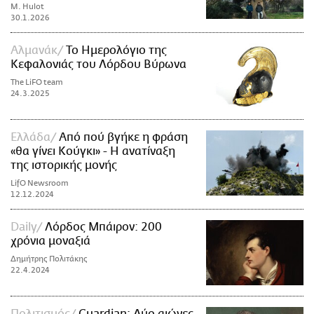
M. Hulot
30.1.2026
Αλμανάκ
Το Ημερολόγιο της
Κεφαλονιάς του Λόρδου Βύρωνα
The LiFO team
24.3.2025
Ελλάδα
Από πού βγήκε η φράση
«θα γίνει Κούγκι» - Η ανατίναξη
της ιστορικής μονής
LifO Newsroom
12.12.2024
Daily
Λόρδος Μπάιρον: 200
χρόνια μοναξιά
Δημήτρης Πολιτάκης
22.4.2024
Πολιτισμός
Guardian: Δύο αιώνες