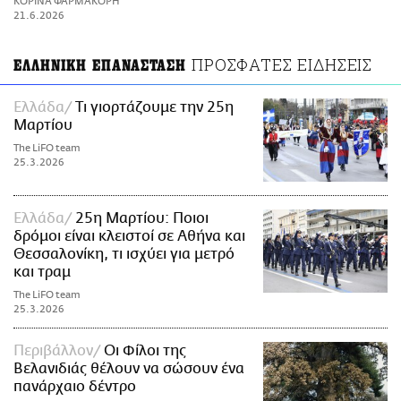
ΚΟΡΙΝΑ ΦΑΡΜΑΚΟΡΗ
ΑΜΠΑ
21.6.2026
PRINT
ΠΡΟΣΦΑΤΕΣ ΕΙΔΗΣΕΙΣ
ΕΛΛΗΝΙΚΗ ΕΠΑΝΑΣΤΑΣΗ
Ελλάδα
Τι γιορτάζουμε την 25η
Μαρτίου
The LiFO team
25.3.2026
Ελλάδα
25η Μαρτίου: Ποιοι
δρόμοι είναι κλειστοί σε Αθήνα και
Θεσσαλονίκη, τι ισχύει για μετρό
και τραμ
The LiFO team
25.3.2026
Περιβάλλον
Οι Φίλοι της
Βελανιδιάς θέλουν να σώσουν ένα
πανάρχαιο δέντρο