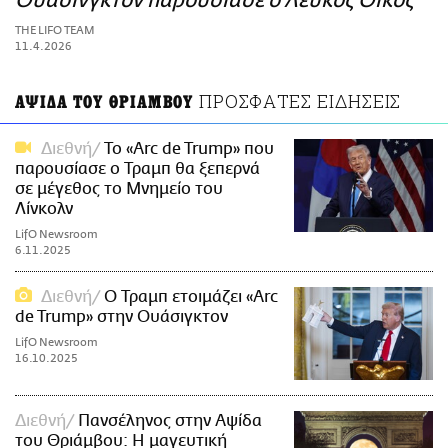
Ουάσινγκτον παρουσίασε ο Λευκός Οίκος
ΑΜΠΑ
THE LIFO TEAM
PRINT
11.4.2026
ΠΡΟΣΦΑΤΕΣ ΕΙΔΗΣΕΙΣ
ΑΨΙΔΑ ΤΟΥ ΘΡΙΑΜΒΟΥ
Διεθνή
Το «Arc de Trump» που
παρουσίασε ο Τραμπ θα ξεπερνά
σε μέγεθος το Μνημείο του
Λίνκολν
LifO Newsroom
6.11.2025
Διεθνή
Ο Τραμπ ετοιμάζει «Arc
de Trump» στην Ουάσιγκτον
LifO Newsroom
16.10.2025
Διεθνή
Πανσέληνος στην Αψίδα
του Θριάμβου: Η μαγευτική