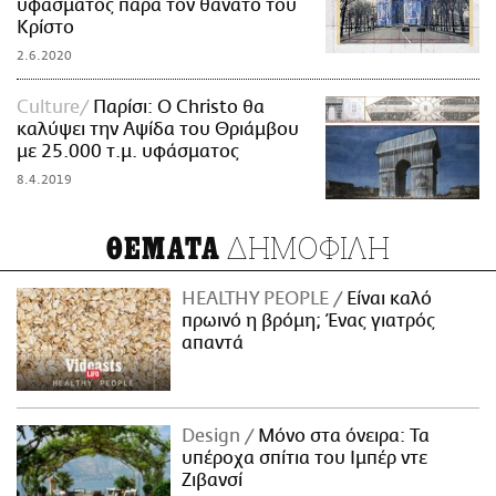
υφάσματος παρά τον θάνατο του
Κρίστο
2.6.2020
Culture
Παρίσι: O Christo θα
καλύψει την Αψίδα του Θριάμβου
με 25.000 τ.μ. υφάσματος
8.4.2019
ΔΗΜΟΦΙΛΗ
ΘΕΜΑΤΑ
HEALTHY PEOPLE
Είναι καλό
πρωινό η βρόμη; Ένας γιατρός
απαντά
Design
Μόνο στα όνειρα: Τα
υπέροχα σπίτια του Ιμπέρ ντε
Ζιβανσί