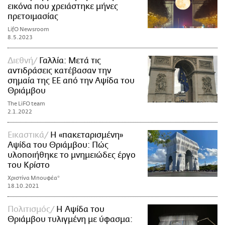
εικόνα που χρειάστηκε μήνες
πρετοιμασίας
LifO Newsroom
8.5.2023
Διεθνή
Γαλλία: Μετά τις
αντιδράσεις κατέβασαν την
σημαία της ΕΕ από την Αψίδα του
Θριάμβου
The LiFO team
2.1.2022
Εικαστικά
Η «πακεταρισμένη»
Αψίδα του Θριάμβου: Πώς
υλοποιήθηκε το μνημειώδες έργο
του Κρίστο
Χριστίνα Μπουφέα*
18.10.2021
Πολιτισμός
Η Αψίδα του
Θριάμβου τυλιγμένη με ύφασμα: