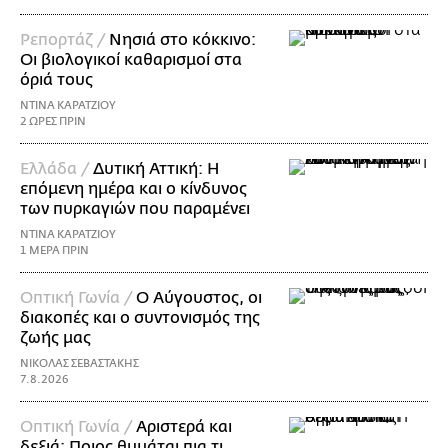
Ρεπορτάζ /
Νησιά στο κόκκινο:
Οι βιολογικοί καθαρισμοί στα
όριά τους
ΝΤΙΝΑ ΚΑΡΑΤΖΙΟΥ
2 ΩΡΕΣ ΠΡΙΝ
Ελλάδα /
Δυτική Αττική: Η
επόμενη ημέρα και ο κίνδυνος
των πυρκαγιών που παραμένει
ΝΤΙΝΑ ΚΑΡΑΤΖΙΟΥ
1 ΜΕΡΑ ΠΡΙΝ
Οπτική Γωνία /
Ο Αύγουστος, οι
διακοπές και ο συντονισμός της
ζωής μας
ΝΙΚΟΛΑΣ ΣΕΒΑΣΤΑΚΗΣ
7.8.2026
Οπτική Γωνία /
Αριστερά και
δεξιά: Ποιος θυμάται πια τι