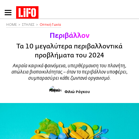
Παράκαμψη
προς
το
HOME
ΣΤΗΛΕΣ
Οπτική Γωνία
κυρίως
Περιβάλλον
περιεχόμενο
Τα 10 μεγαλύτερα περιβαλλοντικά
προβλήματα του 2024
Ακραία καιρικά φαινόμενα, υπερθέρμανση του πλανήτη,
απώλεια βιοποικιλότητας – όταν το περιβάλλον υποφέρει,
συμπαρασύρει κάθε ζωντανό οργανισμό.
Φιλιώ Ράγκου