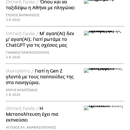
Οπτική Γωνία /
Όπου και να
ταξιδέψω η Αθήνα με πληγώνει
ΣΤΕΛΙΟΣ ΒΑΡΒΑΡΕΣΟΣ
3.8.2026
Οπτική Γωνία /
Μ’ αγαπ(AI) δεν
μ' αγαπ(ΑΙ); Γιατί ρωτάμε το
ChatGPT για τις σχέσεις μας
ΓΙΑΝΝΗΣ ΠΑΝΤΑΖΟΠΟΥΛΟΣ
2.8.2026
Ιλεκτρίσιτυ /
Γιατί η Gen Z
γλεντά με τους παππούδες της
στα πανηγύρια;
ΧΑΡΗΣ ΚΑΛΑΪΤΖΙΔΗΣ
1.8.2026
Οπτική Γωνία /
Η
Μεταπολίτευση έχει πια
εκπνεύσει
ΑΓΓΕΛΟΣ ΑΛ. ΑΘΑΝΑΣΟΠΟΥΛΟΣ