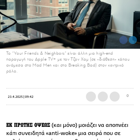
To “Your Friends & Neighbors” είναι άλλη μια high-end
παραγωγή του Apple TV+ με τον Τζον Χαμ (σε «διάθεση» κάπου
ανάμεσα στο Mad Men και στο Breaking Bad) στον κεντρικό
ρόλο.
0
23.4.2025 | 09:42
ΕΚ ΠΡΩΤΗΣ ΟΨΕΩΣ
(και μόνο) μοιάζει να αποπνέει
κάτι συνειδητά «anti-woke» μια σειρά που σε