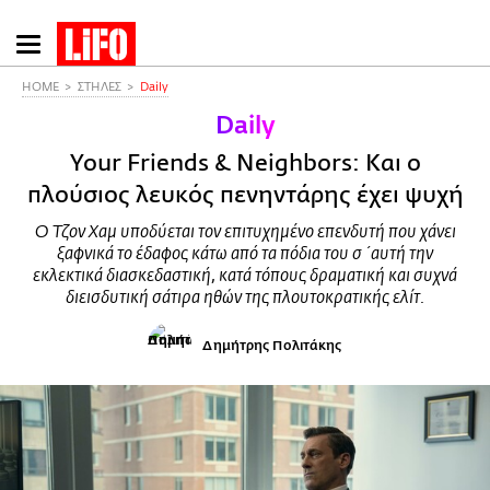
Παράκαμψη
προς
το
HOME
ΣΤΗΛΕΣ
Daily
κυρίως
Daily
περιεχόμενο
Your Friends & Neighbors: Και ο
πλούσιος λευκός πενηντάρης έχει ψυχή
Ο Τζον Χαμ υποδύεται τον επιτυχημένο επενδυτή που χάνει
ξαφνικά το έδαφος κάτω από τα πόδια του σ΄αυτή την
εκλεκτικά διασκεδαστική, κατά τόπους δραματική και συχνά
διεισδυτική σάτιρα ηθών της πλουτοκρατικής ελίτ.
Δημήτρης Πολιτάκης