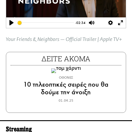
-02:34
Play
Mute
Settings
Ente
full
Your Friends & Neighbors — Official Trailer | Apple TV+
ΔΕΙΤΕ ΑΚΟΜΑ
ΟΘΟΝΕΣ
10 τηλεοπτικές σειρές που θα
δούμε την άνοιξη
01.04.25
Streaming