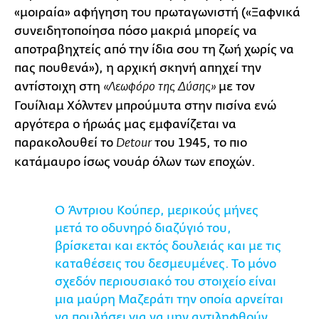
«μοιραία» αφήγηση του πρωταγωνιστή («Ξαφνικά
συνειδητοποίησα πόσο μακριά μπορείς να
αποτραβηχτείς από την ίδια σου τη ζωή χωρίς να
πας πουθενά»), η αρχική σκηνή απηχεί την
αντίστοιχη στη
με τον
«Λεωφόρο της Δύσης»
Γουίλιαμ Χόλντεν μπρούμυτα στην πισίνα ενώ
αργότερα ο ήρωάς μας εμφανίζεται να
παρακολουθεί το
του 1945, το πιο
Detour
κατάμαυρο ίσως νουάρ όλων των εποχών.
Ο Άντριου Κούπερ, μερικούς μήνες
μετά το οδυνηρό διαζύγιό του,
βρίσκεται και εκτός δουλειάς και με τις
καταθέσεις του δεσμευμένες. Το μόνο
σχεδόν περιουσιακό του στοιχείο είναι
μια μαύρη Μαζεράτι την οποία αρνείται
να πουλήσει για να μην αντιληφθούν