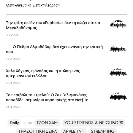
Μετά-σινεμά και μετα-τηλεόραση
Την τρίτη σεζόν του «Euphoria» δεν τη σώζει ούτε ο
Μεγαλοδύναμος
3.7.2026
Ο Πέδρο Αλμοδόβαρ δεν έχει ανάγκη την κριτική
σου
12.6.2026
Χαλκ Χόγκαν, η άνοδος και η πτώση ενός
αμερικανικού ειδώλου
28.4.2026
Το περιβόλι του τρελού: Ο Ζακ Γαλιφιανάκης
παραδίδει σεμινάρια κηπουρικής στο Netflix
24.4.2026
Daily
ΤΖΟΝ ΧΑΜ
YOUR FRIENDS & NEIGHBORS
Tags
ΤΗΛΕΟΠΤΙΚΗ ΣΕΙΡΑ
APPLE TV+
STREAMING