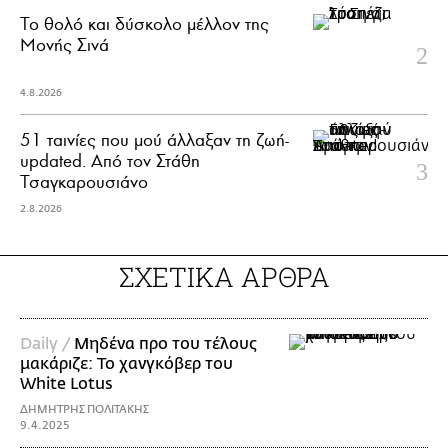
Το θολό και δύσκολο μέλλον της
Μονής Σινά
4.8.2026
51 ταινίες που μού άλλαξαν τη ζωή-
updated. Aπό τον Στάθη
Τσαγκαρουσιάνο
2.8.2026
ΣΧΕΤΙΚΑ ΑΡΘΡΑ
Daily /
Μηδένα προ του τέλους
μακάριζε: Το χανγκόβερ του
White Lotus
ΔΗΜΗΤΡΗΣ ΠΟΛΙΤΑΚΗΣ
9.4.2025