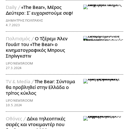
Daily /
«The Bear», Μέρος
Δεύτερο: Σ’ ευχαριστούμε σεφ!
ΔΗΜΗΤΡΗΣ ΠΟΛΙΤΑΚΗΣ
4.7.2023
Πολιτισμός /
Ο Τζέρεμι Άλεν
Γουάιτ του «The Bear» ο
κινηματογραφικός Μπρους
Σπρίνγκστιν
LIFO NEWSROOM
27.3.2024
TV & Media /
The Bear: Σύντομα
θα προβληθεί στην Ελλάδα ο
τρίτος κύκλος
LIFO NEWSROOM
10.5.2024
Οθόνες /
Δέκα τηλεοπτικές
σειρές και ντοκιμαντέρ που