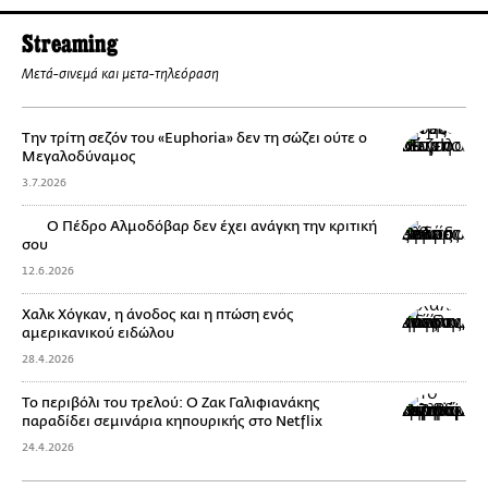
Streaming
Μετά-σινεμά και μετα-τηλεόραση
Την τρίτη σεζόν του «Euphoria» δεν τη σώζει ούτε ο
Μεγαλοδύναμος
3.7.2026
Ο Πέδρο Αλμοδόβαρ δεν έχει ανάγκη την κριτική
σου
12.6.2026
Χαλκ Χόγκαν, η άνοδος και η πτώση ενός
αμερικανικού ειδώλου
28.4.2026
Το περιβόλι του τρελού: Ο Ζακ Γαλιφιανάκης
παραδίδει σεμινάρια κηπουρικής στο Netflix
24.4.2026