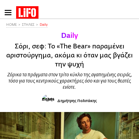
Παράκαμψη
προς
το
HOME
ΣΤΗΛΕΣ
Daily
κυρίως
Daily
περιεχόμενο
Σόρι, σεφ: Το «The Bear» παραμένει
αριστούργημα, ακόμα κι όταν μας βγάζει
την ψυχή
Ζόρικα τα πράγματα στον τρίτο κύκλο της αγαπημένης σειράς,
τόσο για τους κεντρικούς χαρακτήρες όσο και για τους θεατές
ενίοτε.
Δημήτρης Πολιτάκης