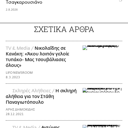
Τσαγκαρουσιάνο
2.8.2026
ΣΧΕΤΙΚΑ ΑΡΘΡΑ
TV & Media /
Νικολαΐδης σε
Κανάκη: «Άκου λοιπόν γελοίε
τυπάκο- Μας τσουβάλιασες
όλους»
LIFO NEWSROOM
8.3.2023
Σκληρές Αλήθειες /
Η σκληρή
αλήθεια για τον Στάθη
Παναγιωτόπουλο
ΑΡΗΣ ΔΗΜΟΚΙΔΗΣ
28.12.2021
TV & Media /
Αντώνης