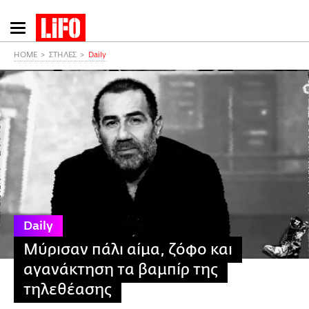
Παράκαμψη
προς
το
HOME
ΣΤΗΛΕΣ
Daily
κυρίως
περιεχόμενο
Daily
Μύρισαν πάλι αίμα, ζόφο και
αγανάκτηση τα βαμπίρ της
τηλεθέασης