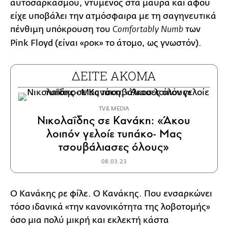
αυτοσαρκασμού, ντυμένος στα μαύρα και αφού
είχε υποβάλει την ατμόσφαιρα με τη σαγηνευτικά
πένθιμη υπόκρουση του
των
Comfortably Numb
Pink Floyd (είναι «ροκ» το άτομο, ως γνωστόν).
ΔΕΙΤΕ ΑΚΟΜΑ
TV & MEDIA
Νικολαΐδης σε Κανάκη: «Άκου
λοιπόν γελοίε τυπάκο- Μας
τσουβάλιασες όλους»
08.03.23
Ο Κανάκης ρε φίλε. Ο Κανάκης. Που ενσαρκώνει
τόσο ιδανικά «την κανονικότητα της λοβοτομής»
όσο μια πολύ μικρή και εκλεκτή κάστα