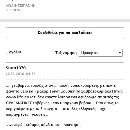
ΛΙΝΑ ΙΝΤΖΕΓΙΑΝΝΗ
5.7.2026
Συνδεθείτε για να σχολιάσετε
1 σχόλια
Ταξινόμηση:
Stam1970
26.11.2016 | 04:57
....η ταβέρνα, τουλάχιστον .... απλή, νοικοκυρεμένη, με πέντε
φαγητά θεία και (μακάρι) λίγη μουσική τα Σαββατοκύριακα Πηγή:
www.lifo.grΓιατι δεν κανετε λοιπον ενα αφιέρωμα σε αυτές τις
ΠΡΑΓΜΑΤΙΚΕΣ ταβέρνες - εαν υπαρχουν βεβαια... Ετσι οπως τα
περιγράφετε με τα 5 φαγητά... με απλές ελληνικές - οχι
πειραγμένες - γευσεις..
Αναφορά
Μόνιμος σύνδεσμος
Απάντηση