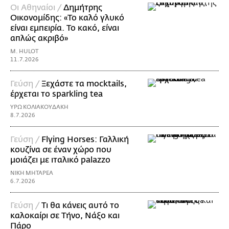
Οι Αθηναίοι /
Δημήτρης
Οικονομίδης: «Το καλό γλυκό
είναι εμπειρία. Το κακό, είναι
απλώς ακριβό»
M. HULOT
11.7.2026
Γεύση /
Ξεχάστε τα mocktails,
έρχεται το sparkling tea
ΥΡΩ ΚΟΛΙΑΚΟΥΔΑΚΗ
8.7.2026
Γεύση /
Flying Horses: Γαλλική
κουζίνα σε έναν χώρο που
μοιάζει με ιταλικό palazzo
ΝΙΚΗ ΜΗΤΑΡΕΑ
6.7.2026
Γεύση /
Τι θα κάνεις αυτό το
καλοκαίρι σε Τήνο, Νάξο και
Πάρο