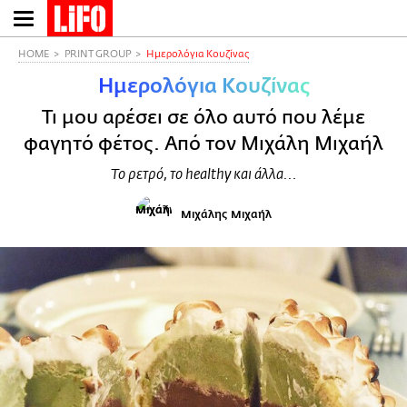
Παράκαμψη
προς
το
HOME
PRINT GROUP
Ημερολόγια Κουζίνας
κυρίως
Ημερολόγια Κουζίνας
περιεχόμενο
Τι μου αρέσει σε όλο αυτό που λέμε
φαγητό φέτος. Από τον Μιχάλη Μιχαήλ
Το ρετρό, το healthy και άλλα...
Μιχάλης Μιχαήλ