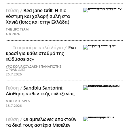
Γεύση /
Red Jane Grill: Η πιο
νόστιμη και χαλαρή αυλή στα
Χανιά (ίσως και στην Ελλάδα)
THE LIFO TEAM
4.8.2026
Το κρασί με απλά λόγια /
Ένα
κρασί για κάθε σταθμό της
«Οδύσσειας»
ΥΡΩ ΚΟΛΙΑΚΟΥΔΑΚΗ | ΠΑΝΑΓΙΩΤΗΣ
ΟΡΦΑΝΙΔΗΣ
26.7.2026
Γεύση /
Sandblu Santorini:
Αίσθηση αυθεντικής φιλοξενίας
ΝΙΚΗ ΜΗΤΑΡΕΑ
18.7.2026
Γεύση /
Οι αμπελώνες αποκτούν
τα δικά τους αστέρια Μισελέν