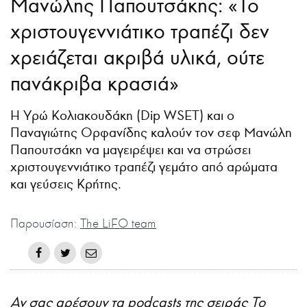
Μανώλης Παπουτσάκης: «Το
χριστουγεννιάτικο τραπέζι δεν
χρειάζεται ακριβά υλικά, ούτε
πανάκριβα κρασιά»
H Yρώ Κολιακουδάκη (Dip WSET) και ο
Παναγιώτης Ορφανίδης καλούν τον σεφ Μανώλη
Παπουτσάκη να μαγειρέψει και να στρώσει
χριστουγεννιάτικο τραπέζι γεμάτο από αρώματα
και γεύσεις Κρήτης.
Παρουσίαση:
The LiFO team
Αν σας αρέσουν τα podcasts της σειράς To