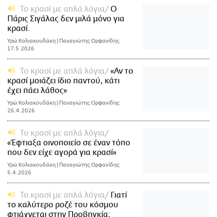
Το κρασί με απλά λόγια
Ο
Πάρις Σιγάλας δεν μιλά μόνο για
κρασί.
Υρώ Κολιακουδάκη | Παναγιώτης Ορφανίδης
17.5.2026
Το κρασί με απλά λόγια
«Αν το
κρασί μοιάζει ίδιο παντού, κάτι
έχει πάει λάθος»
Υρώ Κολιακουδάκη | Παναγιώτης Ορφανίδης
26.4.2026
Το κρασί με απλά λόγια
«Έφτιαξα οινοποιείο σε έναν τόπο
που δεν είχε αγορά για κρασί»
Υρώ Κολιακουδάκη | Παναγιώτης Ορφανίδης
5.4.2026
Το κρασί με απλά λόγια
Γιατί
το καλύτερο ροζέ του κόσμου
φτιάχνεται στην Προβηγκία;