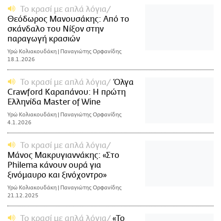
Το κρασί με απλά λόγια
Θεόδωρος Μανουσάκης: Από το
σκάνδαλο του Νίξον στην
παραγωγή κρασιών
Υρώ Κολιακουδάκη | Παναγιώτης Ορφανίδης
18.1.2026
Το κρασί με απλά λόγια
Όλγα
Crawford Καραπάνου: Η πρώτη
Ελληνίδα Master of Wine
Υρώ Κολιακουδάκη | Παναγιώτης Ορφανίδης
4.1.2026
Το κρασί με απλά λόγια
Μάνος Μακρυγιαννάκης: «Στο
Philema κάνουν ουρά για
ξινόμαυρο και ξινόχοντρο»
Υρώ Κολιακουδάκη | Παναγιώτης Ορφανίδης
21.12.2025
Το κρασί με απλά λόγια
«Το