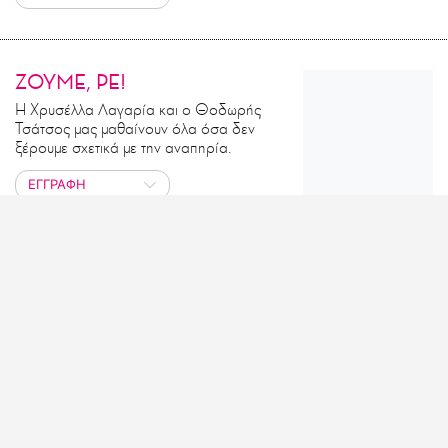
ΖΟΥΜΕ, ΡΕ!
Η Χρυσέλλα Λαγαρία και ο Θοδωρής
Τσάτσος μας μαθαίνουν όλα όσα δεν
ξέρουμε σχετικά με την αναπηρία.
ΕΓΓΡΑΦΗ
LIFO MINI – SERIES
Οι σύντομες σειρές ηχητικών
ντοκιμαντέρ του LiFO.GR
ΕΓΓΡΑΦΗ