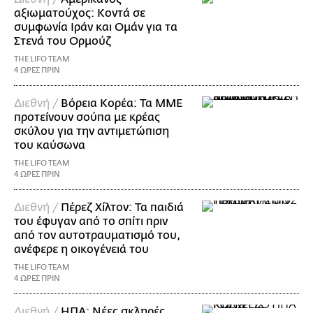
αξιωματούχος: Κοντά σε
συμφωνία Ιράν και Ομάν για τα
Στενά του Ορμούζ
THE LIFO TEAM
4 ΩΡΕΣ ΠΡΙΝ
Διεθνή /
Βόρεια Κορέα: Τα ΜΜΕ
προτείνουν σούπα με κρέας
σκύλου για την αντιμετώπιση
του καύσωνα
THE LIFO TEAM
4 ΩΡΕΣ ΠΡΙΝ
Διεθνή /
Πέρεζ Χίλτον: Τα παιδιά
του έφυγαν από το σπίτι πριν
από τον αυτοτραυματισμό του,
ανέφερε η οικογένειά του
THE LIFO TEAM
4 ΩΡΕΣ ΠΡΙΝ
Διεθνή /
ΗΠΑ: Nέες σκληρές