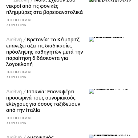
Διεθνή /
Ινδία: Σχεδόν 100
νεκροί από τις φονικές
πλημμύρες στα βορειοανατολικά
THE LIFO TEAM
2 ΩΡΕΣ ΠΡΙΝ
Διεθνή /
Βρετανία: Το Κέιμπριτζ
επανεξετάζει τις διαδικασίες
πρόσληψης καθηγητών μετά την
παραίτηση διδάσκοντα για
λογοκλοπή
THE LIFO TEAM
3 ΩΡΕΣ ΠΡΙΝ
Διεθνή /
Ισπανία: Επαναφέρει
προσωρινά τους συνοριακούς
ελέγχους για όσους ταξιδεύουν
από την Ιταλία
THE LIFO TEAM
3 ΩΡΕΣ ΠΡΙΝ
Διεθνή /
Αμερικανός