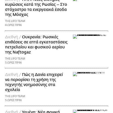
κυρώσεις κατά της Ρωσίας – Στο
στόχαστρο τα ενεργειακά έσοδα
της Μόσχας
THE LIFO TEAM
4 ΩΡΕΣ ΠΡΙΝ
Διεθνή /
Ουκρανία: Ρωσικές
επιθέσεις σε επτά εγκαταστάσεις
πετρελαίου και φυσικού αερίου
της Naftogaz
THE LIFO TEAM
5 ΩΡΕΣ ΠΡΙΝ
Διεθνή /
Πώς η Δανία επιχειρεί
να περιορίσει τη χρήση της
τεχνητής νοημοσύνης στα
σχολεία
THE LIFO TEAM
5 ΩΡΕΣ ΠΡΙΝ
Διεθνή /
Υεμένη: Νέα φονική