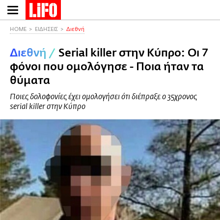
Παράκαμψη
προς
το
HOME
ΕΙΔΗΣΕΙΣ
Διεθνή
κυρίως
Διεθνή
/
Serial killer στην Κύπρο: Οι 7
περιεχόμενο
φόνοι που ομολόγησε - Ποια ήταν τα
θύματα
Ποιες δολοφονίες έχει ομολογήσει ότι διέπραξε ο 35χρονος
serial killer στην Κύπρο