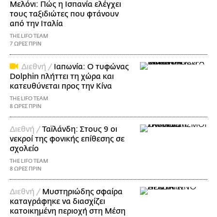
Μελόνι: Πώς η Ισπανία ελέγχει
τους ταξιδιώτες που φτάνουν
από την Ιταλία
THE LIFO TEAM
7 ΩΡΕΣ ΠΡΙΝ
Διεθνή /
Ιαπωνία: Ο τυφώνας
Dolphin πλήττει τη χώρα και
κατευθύνεται προς την Κίνα
THE LIFO TEAM
8 ΩΡΕΣ ΠΡΙΝ
Διεθνή /
Ταϊλάνδη: Στους 9 οι
νεκροί της φονικής επίθεσης σε
σχολείο
THE LIFO TEAM
8 ΩΡΕΣ ΠΡΙΝ
Διεθνή /
Μυστηριώδης σφαίρα
καταγράφηκε να διασχίζει
κατοικημένη περιοχή στη Μέση