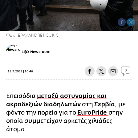
Φωτ.: EPA/ANDREJ CUKIC
LifO Newsroom
0
18.9.2022 | 16:46
Επεισόδια
μεταξύ αστυνομίας και
ακροδεξιών διαδηλωτών
στη
Σερβία
, με
φόντο την πορεία για το
EuroPride
στην
οποία συμμετείχαν αρκετές χιλιάδες
άτομα.