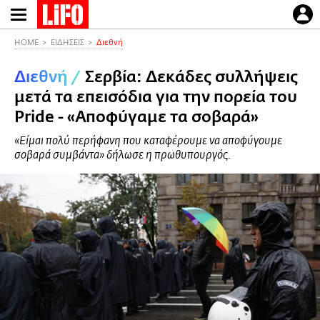
Παράκαμψη
προς
το
HOME
ΕΙΔΗΣΕΙΣ
Διεθνή
κυρίως
Διεθνή
/
Σερβία: Δεκάδες συλλήψεις
περιεχόμενο
μετά τα επεισόδια για την πορεία του
Pride - «Αποφύγαμε τα σοβαρά»
«Είμαι πολύ περήφανη που καταφέρουμε να αποφύγουμε
σοβαρά συμβάντα» δήλωσε η πρωθυπουργός.