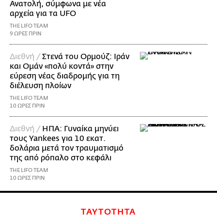
Ανατολή, σύμφωνα με νέα
αρχεία για τα UFO
THE LIFO TEAM
9 ΩΡΕΣ ΠΡΙΝ
Διεθνή /
Στενά του Ορμούζ: Ιράν
και Ομάν «πολύ κοντά» στην
εύρεση νέας διαδρομής για τη
διέλευση πλοίων
THE LIFO TEAM
10 ΩΡΕΣ ΠΡΙΝ
Διεθνή /
ΗΠΑ: Γυναίκα μηνύει
τους Yankees για 10 εκατ.
δολάρια μετά τον τραυματισμό
της από ρόπαλο στο κεφάλι
THE LIFO TEAM
10 ΩΡΕΣ ΠΡΙΝ
ΤΑΥΤΟΤΗΤΑ