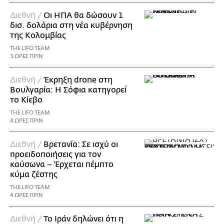
Διεθνή /
Οι ΗΠΑ θα δώσουν 1
δισ. δολάρια στη νέα κυβέρνηση
της Κολομβίας
THE LIFO TEAM
3 ΩΡΕΣ ΠΡΙΝ
Διεθνή /
Έκρηξη drone στη
Βουλγαρία: Η Σόφια κατηγορεί
το Κίεβο
THE LIFO TEAM
4 ΩΡΕΣ ΠΡΙΝ
Διεθνή /
Βρετανία: Σε ισχύ οι
προειδοποιήσεις για τον
καύσωνα – Έρχεται πέμπτο
κύμα ζέστης
THE LIFO TEAM
4 ΩΡΕΣ ΠΡΙΝ
Διεθνή /
Το Ιράν δηλώνει ότι η