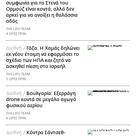
συμφωνία για τα Στενά του
Ορμούζ είναι κοντά, αλλά δεν
αρκεί για να ανοίξει η θαλάσσια
οδός
THE LIFO TEAM
4 ΩΡΕΣ ΠΡΙΝ
Διεθνή /
Γάζα: Η Χαμάς δηλώνει
εκ νέου έτοιμη να εφαρμόσει το
σχέδιο των ΗΠΑ και ζητά να
ασκηθεί πίεση στο Ισραήλ
THE LIFO TEAM
5 ΩΡΕΣ ΠΡΙΝ
Διεθνή /
Βουλγαρία: Εξερράγη
drone κοντά σε μεγάλο αγωγό
φυσικού αερίου
THE LIFO TEAM
6 ΩΡΕΣ ΠΡΙΝ
Διεθνή /
Κόντρα Σάντσεθ-