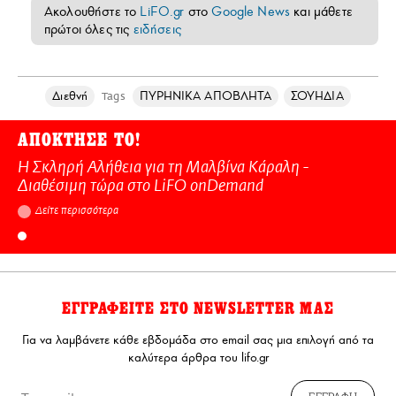
Ακολουθήστε το
LiFO.gr
στο
Google News
και μάθετε
πρώτοι όλες τις
ειδήσεις
Διεθνή
ΠΥΡΗΝΙΚΑ ΑΠΟΒΛΗΤΑ
ΣΟΥΗΔΙΑ
Tags
ΑΠΟΚΤΗΣΕ ΤΟ!
Η Σκληρή Αλήθεια για τη Μαλβίνα Κάραλη -
Διαθέσιμη τώρα στo LiFO onDemand
Δείτε περισσότερα
ΕΓΓΡΑΦΕΙΤΕ ΣΤΟ NEWSLETTER ΜΑΣ
Για να λαμβάνετε κάθε εβδομάδα στο email σας μια επιλογή από τα
καλύτερα άρθρα του lifo.gr
ΕΓΓΡΑΦΗ