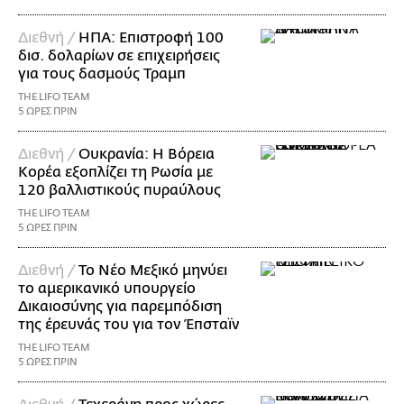
Διεθνή /
ΗΠΑ: Επιστροφή 100
δισ. δολαρίων σε επιχειρήσεις
για τους δασμούς Τραμπ
THE LIFO TEAM
5 ΩΡΕΣ ΠΡΙΝ
Διεθνή /
Ουκρανία: Η Βόρεια
Κορέα εξοπλίζει τη Ρωσία με
120 βαλλιστικούς πυραύλους
THE LIFO TEAM
5 ΩΡΕΣ ΠΡΙΝ
Διεθνή /
Το Νέο Μεξικό μηνύει
το αμερικανικό υπουργείο
Δικαιοσύνης για παρεμπόδιση
της έρευνάς του για τον Έπσταϊν
THE LIFO TEAM
5 ΩΡΕΣ ΠΡΙΝ