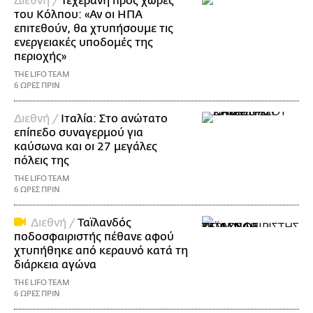
Διεθνή /
Τεχεράνη προς χώρες
του Κόλπου: «Αν οι ΗΠΑ
επιτεθούν, θα χτυπήσουμε τις
ενεργειακές υποδομές της
περιοχής»
THE LIFO TEAM
6 ΩΡΕΣ ΠΡΙΝ
Διεθνή /
Ιταλία: Στο ανώτατο
επίπεδο συναγερμού για
καύσωνα και οι 27 μεγάλες
πόλεις της
THE LIFO TEAM
6 ΩΡΕΣ ΠΡΙΝ
Διεθνή /
Ταϊλανδός
ποδοσφαιριστής πέθανε αφού
χτυπήθηκε από κεραυνό κατά τη
διάρκεια αγώνα
THE LIFO TEAM
6 ΩΡΕΣ ΠΡΙΝ