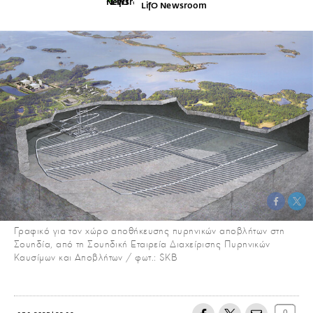
LifO Newsroom
Γραφικό για τον χώρο αποθήκευσης πυρηνικών αποβλήτων στη
Σουηδία, από τη Σουηδική Εταιρεία Διαχείρισης Πυρηνικών
Καυσίμων και Αποβλήτων / φωτ.: SKB
0