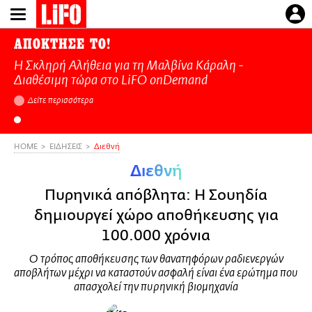
Παράκαμψη
προς
το
ΑΠΟΚΤΗΣΕ ΤΟ!
κυρίως
Η Σκληρή Αλήθεια για τη Μαλβίνα Κάραλη -
περιεχόμενο
Διαθέσιμη τώρα στo LiFO onDemand
Δείτε περισσότερα
HOME
ΕΙΔΗΣΕΙΣ
Διεθνή
Διεθνή
Πυρηνικά απόβλητα: Η Σουηδία
δημιουργεί χώρο αποθήκευσης για
100.000 χρόνια
Ο τρόπος αποθήκευσης των θανατηφόρων ραδιενεργών
αποβλήτων μέχρι να καταστούν ασφαλή είναι ένα ερώτημα που
απασχολεί την πυρηνική βιομηχανία