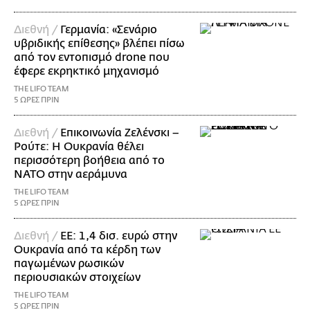
Διεθνή /
Γερμανία: «Σενάριο
υβριδικής επίθεσης» βλέπει πίσω
από τον εντοπισμό drone που
έφερε εκρηκτικό μηχανισμό
THE LIFO TEAM
5 ΩΡΕΣ ΠΡΙΝ
Διεθνή /
Επικοινωνία Ζελένσκι –
Ρούτε: Η Ουκρανία θέλει
περισσότερη βοήθεια από το
ΝΑΤΟ στην αεράμυνα
THE LIFO TEAM
5 ΩΡΕΣ ΠΡΙΝ
Διεθνή /
ΕΕ: 1,4 δισ. ευρώ στην
Ουκρανία από τα κέρδη των
παγωμένων ρωσικών
περιουσιακών στοιχείων
THE LIFO TEAM
5 ΩΡΕΣ ΠΡΙΝ