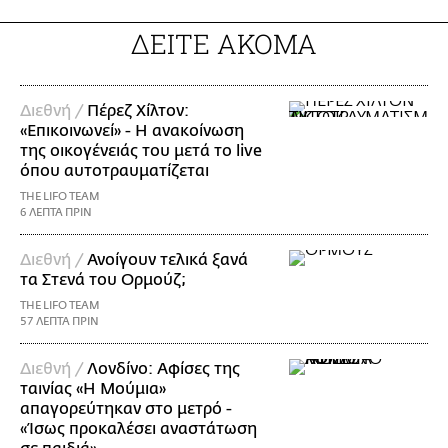
ΔΕΙΤΕ ΑΚΟΜΑ
Διεθνή /
Πέρεζ Χίλτον:
«Επικοινωνεί» - Η ανακοίνωση
της οικογένειάς του μετά το live
όπου αυτοτραυματίζεται
THE LIFO TEAM
6 ΛΕΠΤΑ ΠΡΙΝ
Διεθνή /
Ανοίγουν τελικά ξανά
τα Στενά του Ορμούζ;
THE LIFO TEAM
57 ΛΕΠΤΑ ΠΡΙΝ
Διεθνή /
Λονδίνο: Αφίσες της
ταινίας «Η Μούμια»
απαγορεύτηκαν στο μετρό -
«Ίσως προκαλέσει αναστάτωση