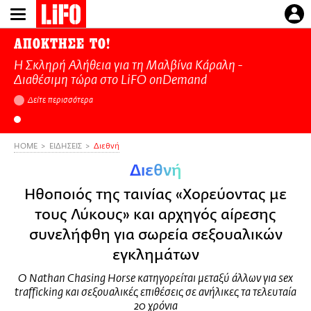
Παράκαμψη
προς
το
ΑΠΟΚΤΗΣΕ ΤΟ!
κυρίως
Η Σκληρή Αλήθεια για τη Μαλβίνα Κάραλη -
περιεχόμενο
Διαθέσιμη τώρα στo LiFO onDemand
Δείτε περισσότερα
HOME
ΕΙΔΗΣΕΙΣ
Διεθνή
Διεθνή
Ηθοποιός της ταινίας «Χορεύοντας με
τους Λύκους» και αρχηγός αίρεσης
συνελήφθη για σωρεία σεξουαλικών
εγκλημάτων
Ο Nathan Chasing Horse κατηγορείται μεταξύ άλλων για sex
trafficking και σεξουαλικές επιθέσεις σε ανήλικες τα τελευταία
20 χρόνια