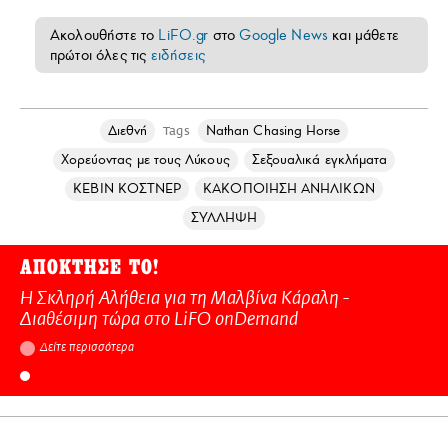
Ακολουθήστε το
LiFO.gr
στο
Google News
και μάθετε
πρώτοι όλες τις
ειδήσεις
Διεθνή
Nathan Chasing Horse
Tags
Χορεύοντας με τους Λύκους
Σεξουαλικά εγκλήματα
ΚΕΒΙΝ ΚΟΣΤΝΕΡ
ΚΑΚΟΠΟΙΗΣΗ ΑΝΗΛΙΚΩΝ
ΣΥΛΛΗΨΗ
ΑΠΟΚΤΗΣΕ ΤΟ!
Η Σκληρή Αλήθεια για τη Μαλβίνα Κάραλη -
Διαθέσιμη τώρα στo LiFO onDemand
Δείτε περισσότερα