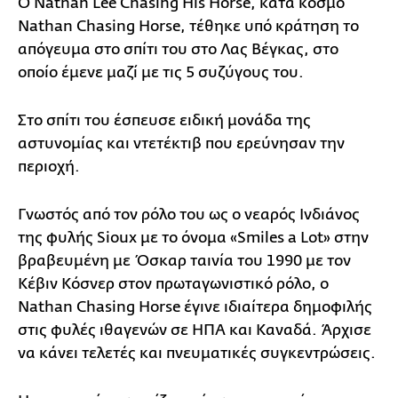
Ο Nathan Lee Chasing His Horse, κατά κόσμο
Nathan Chasing Horse, τέθηκε υπό κράτηση το
απόγευμα στο σπίτι του στο Λας Βέγκας, στο
οποίο έμενε μαζί με τις 5 συζύγους του.
Στο σπίτι του έσπευσε ειδική μονάδα της
αστυνομίας και ντετέκτιβ που ερεύνησαν την
περιοχή.
Γνωστός από τον ρόλο του ως ο νεαρός Ινδιάνος
της φυλής Sioux με το όνομα «Smiles a Lot» στην
βραβευμένη με Όσκαρ ταινία του 1990 με τον
Κέβιν Κόσνερ στον πρωταγωνιστικό ρόλο, ο
Nathan Chasing Horse έγινε ιδιαίτερα δημοφιλής
στις φυλές ιθαγενών σε ΗΠΑ και Καναδά. Άρχισε
να κάνει τελετές και πνευματικές συγκεντρώσεις.