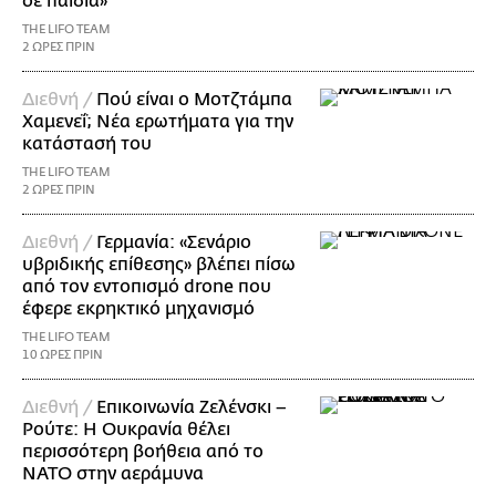
σε παιδιά»
THE LIFO TEAM
2 ΩΡΕΣ ΠΡΙΝ
Διεθνή /
Πού είναι ο Μοτζτάμπα
Χαμενεΐ; Νέα ερωτήματα για την
κατάστασή του
THE LIFO TEAM
2 ΩΡΕΣ ΠΡΙΝ
Διεθνή /
Γερμανία: «Σενάριο
υβριδικής επίθεσης» βλέπει πίσω
από τον εντοπισμό drone που
έφερε εκρηκτικό μηχανισμό
THE LIFO TEAM
10 ΩΡΕΣ ΠΡΙΝ
Διεθνή /
Επικοινωνία Ζελένσκι –
Ρούτε: Η Ουκρανία θέλει
περισσότερη βοήθεια από το
ΝΑΤΟ στην αεράμυνα