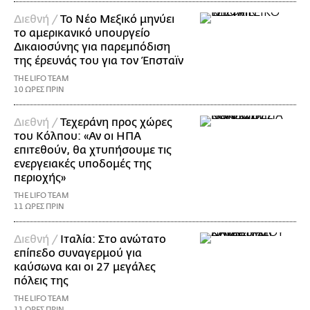
Διεθνή /
Το Νέο Μεξικό μηνύει
το αμερικανικό υπουργείο
Δικαιοσύνης για παρεμπόδιση
της έρευνάς του για τον Έπσταϊν
THE LIFO TEAM
10 ΩΡΕΣ ΠΡΙΝ
Διεθνή /
Τεχεράνη προς χώρες
του Κόλπου: «Αν οι ΗΠΑ
επιτεθούν, θα χτυπήσουμε τις
ενεργειακές υποδομές της
περιοχής»
THE LIFO TEAM
11 ΩΡΕΣ ΠΡΙΝ
Διεθνή /
Ιταλία: Στο ανώτατο
επίπεδο συναγερμού για
καύσωνα και οι 27 μεγάλες
πόλεις της
THE LIFO TEAM
11 ΩΡΕΣ ΠΡΙΝ