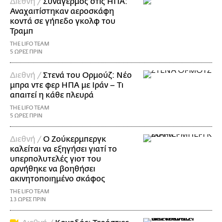
Διεθνή /
Συναγερμός στις ΗΠΑ:
Αναχαιτίστηκαν αεροσκάφη
κοντά σε γήπεδο γκολφ του
Τραμπ
THE LIFO TEAM
5 ΩΡΕΣ ΠΡΙΝ
Διεθνή /
Στενά του Ορμούζ: Νέο
μπρα ντε φερ ΗΠΑ με Ιράν – Τι
απαιτεί η κάθε πλευρά
THE LIFO TEAM
5 ΩΡΕΣ ΠΡΙΝ
Διεθνή /
Ο Ζούκερμπεργκ
καλείται να εξηγήσει γιατί το
υπερπολυτελές γιοτ του
αρνήθηκε να βοηθήσει
ακινητοποιημένο σκάφος
THE LIFO TEAM
13 ΩΡΕΣ ΠΡΙΝ