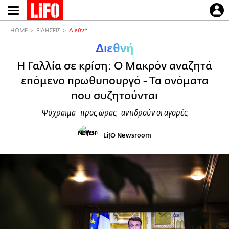
Παράκαμψη
προς
το
HOME
ΕΙΔΗΣΕΙΣ
Διεθνή
κυρίως
Διεθνή
περιεχόμενο
Η Γαλλία σε κρίση: Ο Μακρόν αναζητά
επόμενο πρωθυπουργό - Τα ονόματα
που συζητούνται
Ψύχραιμα -προς ώρας- αντιδρούν οι αγορές
LifO Newsroom