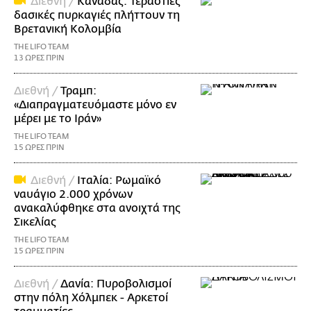
Διεθνή /
Καναδάς: Τεράστιες
δασικές πυρκαγιές πλήττουν τη
Βρετανική Κολομβία
THE LIFO TEAM
13 ΩΡΕΣ ΠΡΙΝ
Διεθνή /
Τραμπ:
«Διαπραγματευόμαστε μόνο εν
μέρει με το Ιράν»
THE LIFO TEAM
15 ΩΡΕΣ ΠΡΙΝ
Διεθνή /
Ιταλία: Ρωμαϊκό
ναυάγιο 2.000 χρόνων
ανακαλύφθηκε στα ανοιχτά της
Σικελίας
THE LIFO TEAM
15 ΩΡΕΣ ΠΡΙΝ
Διεθνή /
Δανία: Πυροβολισμοί
στην πόλη Χόλμπεκ - Αρκετοί