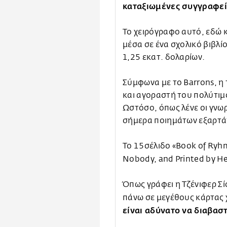
καταξιωμένες συγγραφεί
Το χειρόγραφο αυτό, εδώ 
μέσα σε ένα σχολικό βιβλί
1,25 εκατ. δολαρίων.
Σύμφωνα με το Barrons, η
και αγοραστή του πολύτιμο
Ωστόσο, όπως λένε οι γνωρ
σήμερα ποιημάτων εξαρτάτ
Το 15σέλιδο «Book of Ryhm
Nobody, and Printed by He
Όπως γράφει η Τζένιφερ Σ
πάνω σε μεγέθους κάρτας χ
είναι αδύνατο να διαβασ