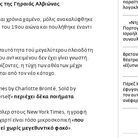
παραίτ
ς της Γηραιάς Αλβιώνας
.
λογοκ
και χρόνια χαμένο, μόλις ανακαλύφθηκε
«Ντρ
ο του 19ου αιώνα και πουλήθηκε έναντι
Πορτογ
Ισραήλ
συναυλ
 ταυτότητα τού μεγαλύτερου πλειοδότη
Βρετανί
υ αντικειμένου δεν έχει γίνει γνωστή.
θέατρα
ίζοντες, η τύχη των αθέατων μέχρι
«έξυπν
αι από τον νέο κάτοχο.
Πέρεζ Χ
es by Charlotte Brontë, Sold by
έφυγαν
τον αυ
περιέχει δέκα ποιήματα
rself»
.
ανέφερ
ίσλερ στους New York Times, η γραφή
που
αρτί είναι τόσο μικροσκοπική «
τεί χωρίς μεγεθυντικό φακό
».