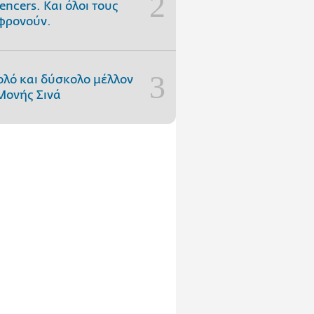
uencers. Και όλοι τους
φρονούν.
ολό και δύσκολο μέλλον
Μονής Σινά