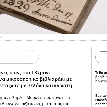
er
0
νες πριν, μια 13χρονη
Τι θα 
βασίλι
να μικροσκοπικό βιβλιαράκι με
πρώτος
ντάς» το με βελόνα και κλωστή.
Βρετανί
 ήταν η
Σαρλότ Μπροντέ
που αργότερα
επανεξε
τις πιο
ι θα αναγνωριζόταν ως μία από
πρόσλη