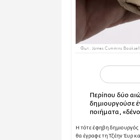
Φωτ.: James Cummins Booksell
Περίπου δύο αιώ
δημιουργούσε έ
ποιήματα, «δένο
Η τότε έφηβη δημιουργός
θα έγραφε τη Τζέην Έυρ κα