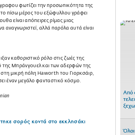
όγραφου φωτίζει την προσωπικότητα της
το πίσω μέρος του εξώφυλλου γράφει
υθα είναι απόπειρες ρίμας μιας
α αναγνωριστεί, αλλά παρόλα αυτά είναι
αιξαν καθοριστικό ρόλο στις ζωές της
 της Μπράνγουελ και των αδερφών της
 στη μικρή πόλη Haworth του Γιορκσάιρ,
ήσει έναν μεγάλο φανταστικό κόσμο.
Από 
nian
τελε
ξεχω
στηκε σορός κοντά στο εκκλησάκι
Όλοι