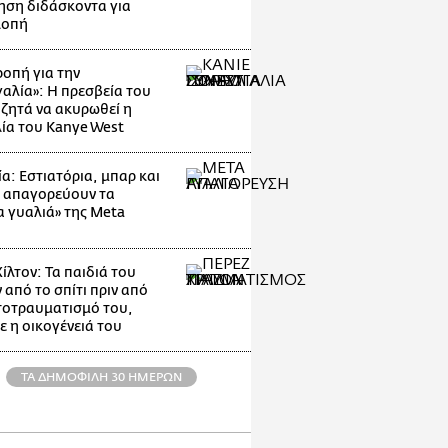
ηση διδάσκοντα για
λοπή
οπή για την
αλία»: Η πρεσβεία του
 ζητά να ακυρωθεί η
ία του Kanye West
α: Εστιατόρια, μπαρ και
 απαγορεύουν τα
α γυαλιά» της Meta
ίλτον: Τα παιδιά του
 από το σπίτι πριν από
τοτραυματισμό του,
ε η οικογένειά του
ΤΑ ΔΗΜΟΦΙΛΗ 30 ΗΜΕΡΩΝ