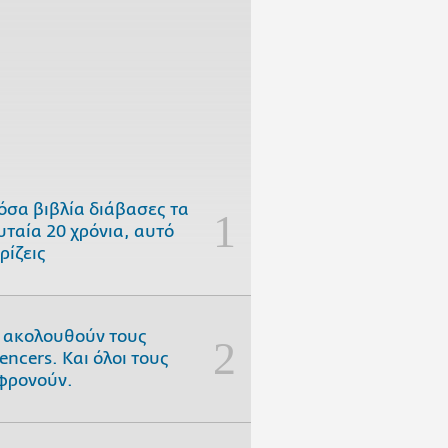
όσα βιβλία διάβασες τα
υταία 20 χρόνια, αυτό
ρίζεις
 ακολουθούν τους
uencers. Και όλοι τους
φρονούν.