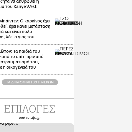
 ζητά να ακυρωθεί η
ία του Kanye West
Μπάιντεν: Ο καρκίνος έχει
θεί, έχει κάνει μετάσταση
ά και είναι πολύ
, λέει ο γιος του
ίλτον: Τα παιδιά του
 από το σπίτι πριν από
τοτραυματισμό του,
ε η οικογένειά του
ΤΑ ΔΗΜΟΦΙΛΗ 30 ΗΜΕΡΩΝ
ΕΠΙΛΟΓΕΣ
από το Lifo.gr