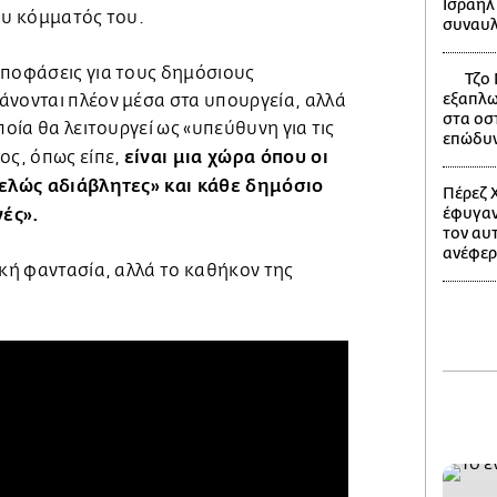
Ισραήλ
ου κόμματός του.
συναυλ
αποφάσεις για τους δημόσιους
Τζο 
εξαπλω
άνονται πλέον μέσα στα υπουργεία, αλλά
στα οστ
ποία θα λειτουργεί ως «υπεύθυνη για τις
επώδυνο
είναι μια χώρα όπου οι
ος, όπως είπε,
τελώς αδιάβλητες» και κάθε δημόσιο
Πέρεζ Χ
ές».
έφυγαν
τον αυ
ανέφερ
ική φαντασία, αλλά το καθήκον της