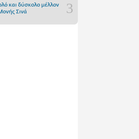
ολό και δύσκολο μέλλον
Μονής Σινά