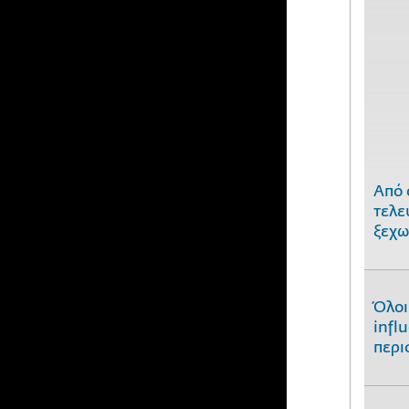
Από 
τελε
ξεχω
Όλοι
infl
περι