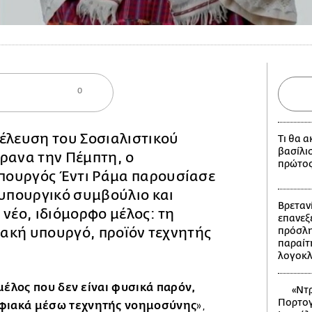
0
έλευση του Σοσιαλιστικού
Τι θα 
βασίλι
ρανα την Πέμπτη, ο
πρώτος
ουργός Έντι Ράμα παρουσίασε
 υπουργικό συμβούλιο και
Βρετανί
 νέο, ιδιόμορφο μέλος: τη
επανεξε
ιακή υπουργό, προϊόν τεχνητής
πρόσλη
παραίτ
λογοκ
 μέλος που δεν είναι φυσικά παρόν,
«Ντρ
Πορτογ
φιακά μέσω τεχνητής νοημοσύνης
»,