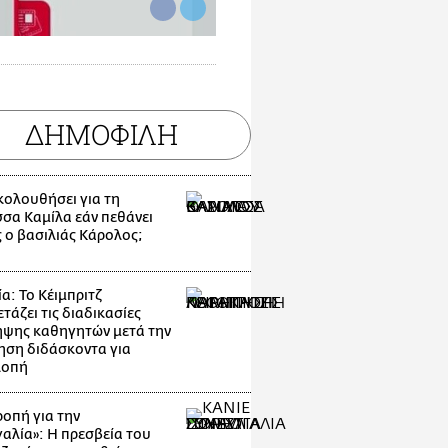
ΔΗΜΟΦΙΛΗ
ακολουθήσει για τη
σσα Καμίλα εάν πεθάνει
 ο βασιλιάς Κάρολος;
α: Το Κέιμπριτζ
τάζει τις διαδικασίες
ψης καθηγητών μετά την
ηση διδάσκοντα για
λοπή
οπή για την
αλία»: Η πρεσβεία του