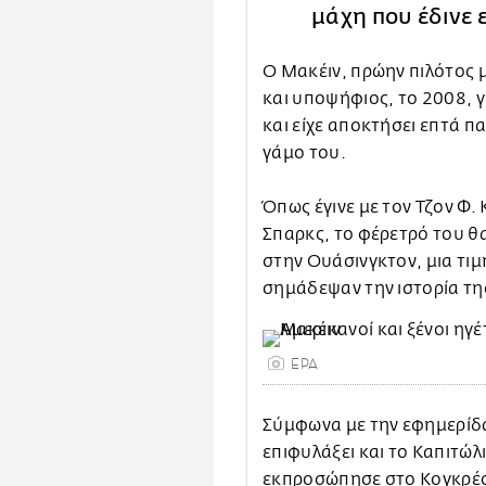
μάχη που έδινε ε
Ο Μακέιν, πρώην πιλότος 
και υποψήφιος, το 2008, γ
και είχε αποκτήσει επτά π
γάμο του.
Όπως έγινε με τον Τζον Φ. 
Σπαρκς, το φέρετρό του θ
στην Ουάσινγκτον, μια τι
σημάδεψαν την ιστορία τη
EPA
Σύμφωνα με την εφημερίδα 
επιφυλάξει και το Καπιτώλ
εκπροσώπησε στο Κογκρέσο