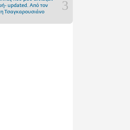
ωή- updated. Aπό τον
η Τσαγκαρουσιάνο