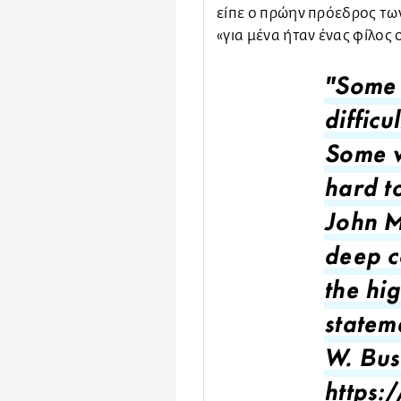
είπε ο πρώην πρόεδρος τω
«για μένα ήταν ένας φίλος 
"Some l
difficu
Some vo
hard to
John M
deep c
the hig
statem
W. Bus
https