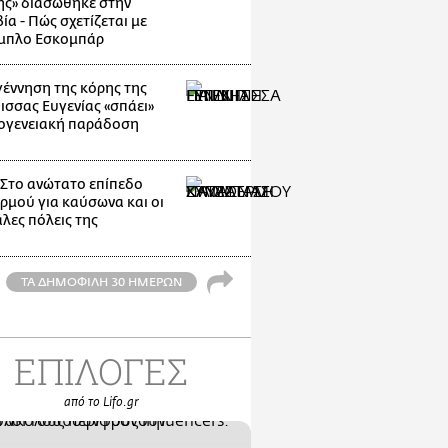
ης» διασώθηκε στην
α - Πώς σχετίζεται με
μπλο Εσκομπάρ
γέννηση της κόρης της
ισσας Ευγενίας «σπάει»
κογενειακή παράδοση
: Στο ανώτατο επίπεδο
ρμού για καύσωνα και οι
λες πόλεις της
ΤΑ ΔΗΜΟΦΙΛΗ 30 ΗΜΕΡΩΝ
ΕΠΙΛΟΓΕΣ
από το Lifo.gr