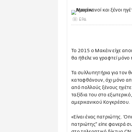
EPA
Το 2015 ο Μακέιν είχε απο
θα ήθελε να γραφτεί μόνο
Τα συλλυπητήρια για τον 
καταφθάνουν, όχι μόνο από
από πολλούς ξένους ηγέτε
ταξίδια του στο εξωτερικό
αμερικανικού Κογκρέσου.
«Είναι ένας πατριώτης. Όποι
πατριώτης" είπε φανερά συ
στο τηλεοπτικό δίκτυο CN