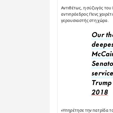
Αντιθέτως, η σύζυγός του 
αντιπρόεδρος Πενς χαιρέτ
γερουσιαστής στη χώρα.
Our th
deepes
McCain
Senato
service
Trump
2018
«Υπηρέτησε την πατρίδα τ