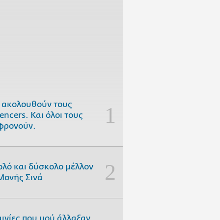
 ακολουθούν τους
uencers. Και όλοι τους
φρονούν.
ολό και δύσκολο μέλλον
Μονής Σινά
αινίες που μού άλλαξαν