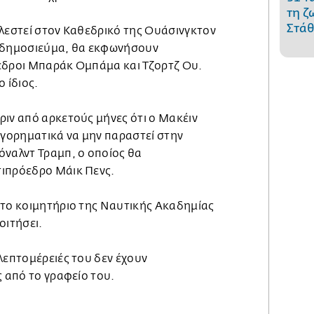
τη ζ
Στάθ
ελεστεί στον Καθεδρικό της Ουάσινγκτον
ο δημοσιεύμα, θα εκφωνήσουν
εδροι Μπαράκ Ομπάμα και Τζορτζ Ου.
 ίδιος.
ριν από αρκετούς μήνες ότι ο Μακέιν
ηγορηματικά να μην παραστεί στην
όναλντ Τραμπ, ο οποίος θα
τιπρόεδρο Μάικ Πενς.
στο κοιμητήριο της Ναυτικής Ακαδημίας
οιτήσει.
λεπτομέρειές του δεν έχουν
ς από το γραφείο του.