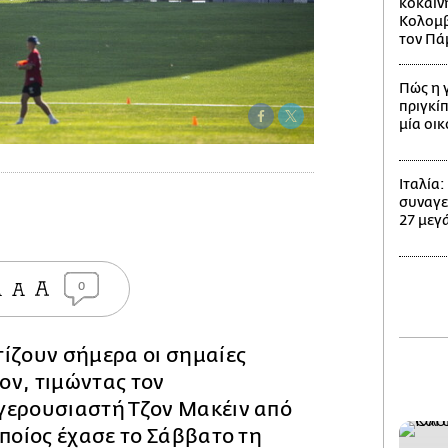
κοκαΐν
Κολομβί
τον Πά
Πώς η 
πριγκίπ
μία οι
Ιταλία
συναγε
27 μεγά
0
ίζουν σήμερα οι σημαίες
ον, τιμώντας τον
γερουσιαστή Τζον Μακέιν από
οποίος έχασε το Σάββατο τη