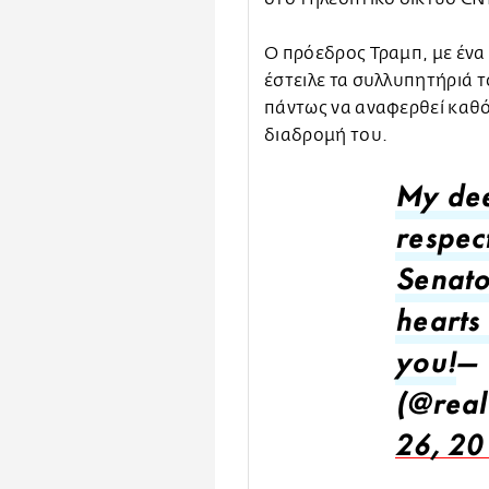
Ο πρόεδρος Τραμπ, με ένα
έστειλε τα συλλυπητήριά τ
πάντως να αναφερθεί καθό
διαδρομή του.
My dee
respect
Senato
hearts
you!
— 
(@rea
26, 20