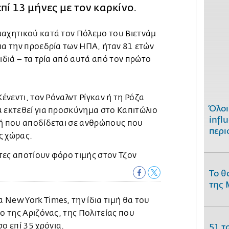
πί 13 μήνες με τον καρκίνο.
μαχητικού κατά τον Πόλεμο του Βιετνάμ
ια την προεδρία των ΗΠΑ, ήταν 81 ετών
αιδιά – τα τρία από αυτά από τον πρώτο
Κένεντι, τον Ρόναλντ Ρίγκαν ή τη Ρόζα
Όλοι
α εκτεθεί για προσκύνημα στο Καπιτώλιο
infl
μή που αποδίδεται σε ανθρώπους που
περι
ς χώρας.
Το θ
της 
New York Times, την ίδια τιμή θα του
ιο της Αριζόνας, της Πολιτείας που
 επί 35 χρόνια.
51 τ