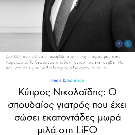
Δεν θέλησα ποτέ να επισκεφθώ το σπίτι της μητέρας μου στην
Αμμόχωστο. Το θεωρούσα αποδοχή αυτού που έχει συμβεί. Να
πάω στο σπίτι μου με διαβατήριο; Αδιανόητο. Λυπάμαι.
Τech & Science
Κύπρος Νικολαΐδης: Ο
σπουδαίος γιατρός που έχει
σώσει εκατοντάδες μωρά
μιλά στη LiFO