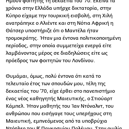
Ήμουν φοιτητής τη δεκαετία του '70. Εκείνα τα
χρόνια στην Ελλάδα υπήρχε δικτατορία, στην
Κύπρο είχαμε την τουρκική εισβολή, στη Χιλή
ανατράπηκε ο Αλιέντε και στη Νότια Αφρική η
Θάτσερ υποστήριζε ότι ο Μαντέλα ήταν
τρομοκράτης. Ήταν μια έντονα πολιτικοποιημένη
περίοδος, στην οποία συμμετείχα ενεργά είτε
λαμβάνοντας μέρος σε διαδηλώσεις είτε ως
πρόεδρος των φοιτητών του Λονδίνου.
Θυμάμαι, όμως, πολύ έντονα ότι κατά το
τελευταίο έτος των σπουδών μου, τέλη της
δεκαετίας του '70, είχε έρθει στο πανεπιστήμιο
ένας νέος καθηγητής Μαιευτικής, ο Στιούαρτ
Κάμπελ. Ήταν μαθητής του Ίαν Ντόναλντ, του
ανθρώπου που εισήγαγε τους υπερήχους στη
Μαιευτική, εμπνεόμενος από τα υποβρύχια
Ντόπλερ του Β' Παγκοσμίου Πολέμου. Στην ομιλία