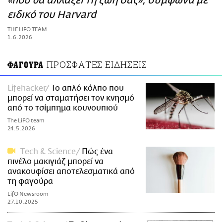
«που θα αλλάξει τη ζωή σας», σύμφωνα με
ΑΜΠΑ
ειδικό του Harvard
PRINT
THE LIFO TEAM
1.6.2026
ΠΡΟΣΦΑΤΕΣ ΕΙΔΗΣΕΙΣ
ΦΑΓΟΥΡΑ
Lifehacker
Το απλό κόλπο που
μπορεί να σταματήσει τον κνησμό
από το τσίμπημα κουνουπιού
The LiFO team
24.5.2026
Τech & Science
Πώς ένα
πινέλο μακιγιάζ μπορεί να
ανακουφίσει αποτελεσματικά από
τη φαγούρα
LifO Newsroom
27.10.2025