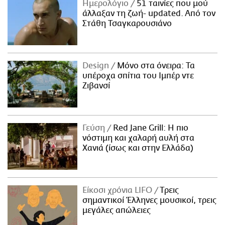
Ημερολόγιο
51 ταινίες που μού
άλλαξαν τη ζωή- updated. Aπό τον
Στάθη Τσαγκαρουσιάνο
Design
Μόνο στα όνειρα: Τα
υπέροχα σπίτια του Ιμπέρ ντε
Ζιβανσί
Γεύση
Red Jane Grill: Η πιο
νόστιμη και χαλαρή αυλή στα
Χανιά (ίσως και στην Ελλάδα)
Είκοσι χρόνια LIFO
Tρεις
σημαντικοί Έλληνες μουσικοί, τρεις
μεγάλες απώλειες