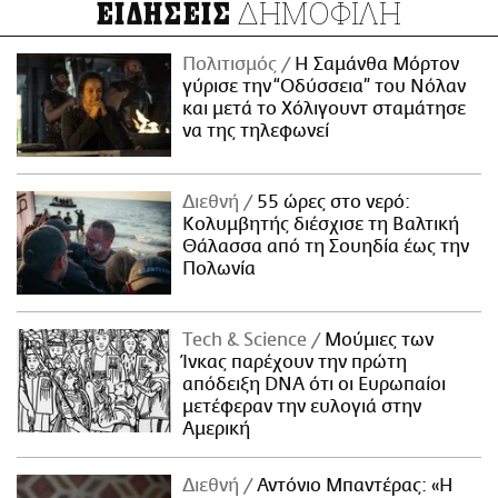
ΔΗΜΟΦΙΛΗ
ΕΙΔΗΣΕΙΣ
Πολιτισμός
Η Σαμάνθα Μόρτον
γύρισε την “Οδύσσεια” του Νόλαν
και μετά το Χόλιγουντ σταμάτησε
να της τηλεφωνεί
Διεθνή
55 ώρες στο νερό:
Κολυμβητής διέσχισε τη Βαλτική
Θάλασσα από τη Σουηδία έως την
Πολωνία
Τech & Science
Μούμιες των
Ίνκας παρέχουν την πρώτη
απόδειξη DNA ότι οι Ευρωπαίοι
μετέφεραν την ευλογιά στην
Αμερική
Διεθνή
Αντόνιο Μπαντέρας: «Η