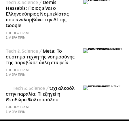
Τech & Science /
Demis
Hassabis: Ποιος είναι ο
Ελληνοκύπριος Νομπελίστας
που αναλαμβάνει την AI της
Google
THE LIFO TEAM
1 ΜΕΡΑ ΠΡΙΝ
Τech & Science /
Meta: Το
σύστημα τεχνητής νοημοσύνης
της παραβίασε άλλη εταιρεία
THE LIFO TEAM
1 ΜΕΡΑ ΠΡΙΝ
Τech & Science /
Όχι αλκοόλ
στην παραλία: Τι εξηγεί η
Θεοδώρα Ψαλτοπούλου
THE LIFO TEAM
1 ΜΕΡΑ ΠΡΙΝ