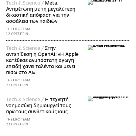
Τech & Science /
Meta:
Αντιμέτωπη με τη μεγαλύτερη
δικαστική απόφαση για την
ασφάλεια των παιδιών
THE LIFO TEAM
12 ΩΡΕΣ ΠΡΙΝ
Τech & Science /
Στην
αντεπίθεση η OpenAI: «Η Apple
κατέθεσε ανυπόστατη αγωγή
επειδή χάνει ταλέντα και μένει
πίσω στο AI»
THE LIFO TEAM
22 ΩΡΕΣ ΠΡΙΝ
Τech & Science /
Η τεχνητή
νοημοσύνη δημιουργεί τους
πρώτους συνθετικούς ιούς
THE LIFO TEAM
23 ΩΡΕΣ ΠΡΙΝ