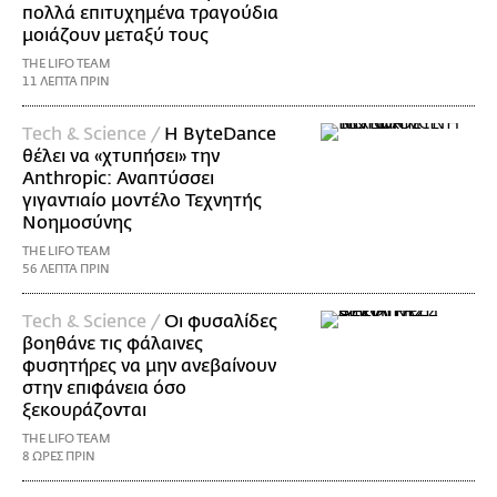
πολλά επιτυχημένα τραγούδια
μοιάζουν μεταξύ τους
THE LIFO TEAM
11 ΛΕΠΤΑ ΠΡΙΝ
Τech & Science /
Η ByteDance
θέλει να «χτυπήσει» την
Anthropic: Αναπτύσσει
γιγαντιαίο μοντέλο Τεχνητής
Νοημοσύνης
THE LIFO TEAM
56 ΛΕΠΤΑ ΠΡΙΝ
Τech & Science /
Οι φυσαλίδες
βοηθάνε τις φάλαινες
φυσητήρες να μην ανεβαίνουν
στην επιφάνεια όσο
ξεκουράζονται
THE LIFO TEAM
8 ΩΡΕΣ ΠΡΙΝ