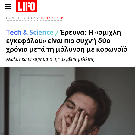
Παράκαμψη
προς
το
HOME
ΕΙΔΗΣΕΙΣ
Τech & Science
κυρίως
Τech & Science
/
Έρευνα: H «ομίχλη
περιεχόμενο
εγκεφάλου» είναι πιο συχνή δύο
χρόνια μετά τη μόλυνση με κορωνοϊό
Αναλυτικά τα ευρήματα της μεγάλης μελέτης