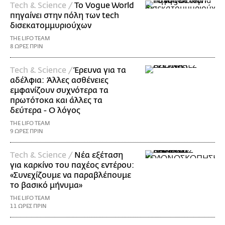
Τech & Science /
Το Vogue World
πηγαίνει στην πόλη των tech
δισεκατομμυριούχων
THE LIFO TEAM
8 ΩΡΕΣ ΠΡΙΝ
Τech & Science /
Έρευνα για τα
αδέλφια: Άλλες ασθένειες
εμφανίζουν συχνότερα τα
πρωτότοκα και άλλες τα
δεύτερα - Ο λόγος
THE LIFO TEAM
9 ΩΡΕΣ ΠΡΙΝ
Τech & Science /
Νέα εξέταση
για καρκίνο του παχέος εντέρου:
«Συνεχίζουμε να παραβλέπουμε
το βασικό μήνυμα»
THE LIFO TEAM
11 ΩΡΕΣ ΠΡΙΝ