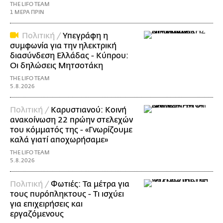
THE LIFO TEAM
1 ΜΕΡΑ ΠΡΙΝ
Πολιτική /
Υπεγράφη η
συμφωνία για την ηλεκτρική
διασύνδεση Ελλάδας - Κύπρου:
Οι δηλώσεις Μητσοτάκη
THE LIFO TEAM
5.8.2026
Πολιτική /
Καρυστιανού: Κοινή
ανακοίνωση 22 πρώην στελεχών
του κόμματός της - «Γνωρίζουμε
καλά γιατί αποχωρήσαμε»
THE LIFO TEAM
5.8.2026
Πολιτική /
Φωτιές: Τα μέτρα για
τους πυρόπληκτους - Τι ισχύει
για επιχειρήσεις και
εργαζόμενους