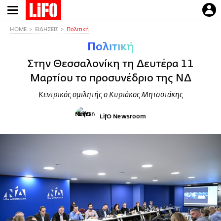
Παράκαμψη
προς
το
HOME
ΕΙΔΗΣΕΙΣ
Πολιτική
κυρίως
Πολιτική
περιεχόμενο
Στην Θεσσαλονίκη τη Δευτέρα 11
Μαρτίου το προσυνέδριο της ΝΔ
Κεντρικός ομιλητής ο Κυριάκος Μητσοτάκης
LifO Newsroom