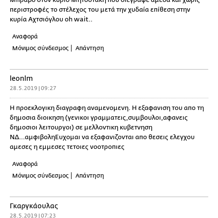
περιστροφές το στέλεχος του μετά την χυδαία επίθεση στην
κυρία Αχτσιόγλου oh wait..
Αναφορά
Μόνιμος σύνδεσμος
Απάντηση
leonlm
28.5.2019 | 09:27
Η προεκλογικη διαγραφη αναμενομενη. Η εξαφανιση του απο τη
δημοσια διοικηση (γενικοι γραμματεις,συμβουλοι,αφανεις
δημοσιοι λειτουργοι) σε μελλοντικη κυβετνηση
ΝΔ...αμφιβοληΕυχομαι να εξαφανιζονται απο θεσεις ελεγχου
αμεσες η εμμεσες τετοιες νοοτροπιες
Αναφορά
Μόνιμος σύνδεσμος
Απάντηση
Γκαργκάουλας
28.5.2019 | 07:23