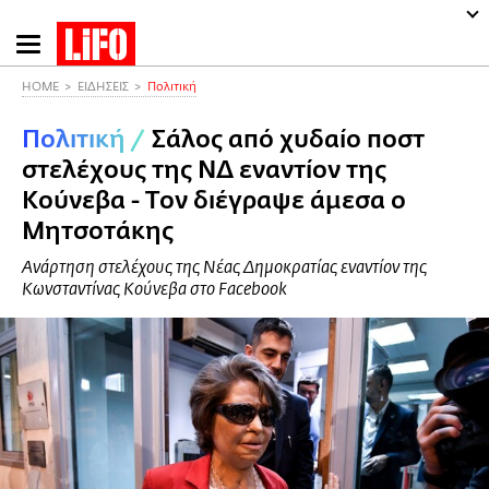
Παράκαμψη
προς
το
HOME
ΕΙΔΗΣΕΙΣ
Πολιτική
κυρίως
Πολιτική
/
Σάλος από χυδαίο ποστ
περιεχόμενο
στελέχους της ΝΔ εναντίον της
Κούνεβα - Tον διέγραψε άμεσα ο
Μητσοτάκης
Ανάρτηση στελέχους της Νέας Δημοκρατίας εναντίον της
Κωνσταντίνας Κούνεβα στο Facebook