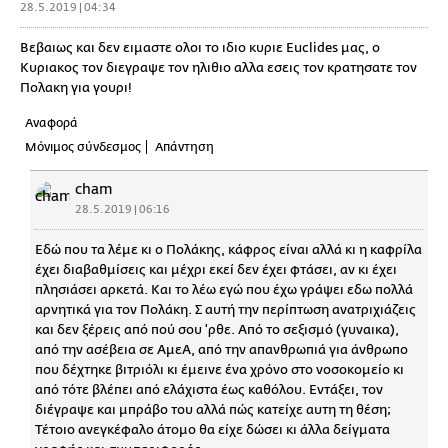
28.5.2019 | 04:34
Βεβαιως και δεν ειμαστε ολοι το ιδιο κυριε Euclides μας, ο
Κυριακος τον διεγραψε τον ηλιθιο αλλα εσεις τον κρατησατε τον
Πολακη για γουρι!
Αναφορά
Μόνιμος σύνδεσμος
Απάντηση
cham
28.5.2019 | 06:16
Εδώ που τα λέμε κι ο Πολάκης, κάφρος είναι αλλά κι η καφρίλα
έχει διαβαθμίσεις και μέχρι εκεί δεν έχει φτάσει, αν κι έχει
πλησιάσει αρκετά. Και το λέω εγώ που έχω γράψει εδω πολλά
αρνητικά για τον Πολάκη. Σ αυτή την περίπτωση ανατριχιάζεις
και δεν ξέρεις από πού σου 'ρθε. Από το σεξισμό (γυναικα),
από την ασέβεια σε ΑμεΑ, από την απανθρωπιά για άνθρωπο
που δέχτηκε βιτριόλι κι έμεινε ένα χρόνο στο νοσοκομείο κι
από τότε βλέπει από ελάχιστα έως καθόλου. Εντάξει, τον
διέγραψε και μπράβο του αλλά πώς κατείχε αυτη τη θέση;
Τέτοιο ανεγκέφαλο άτομο θα είχε δώσει κι άλλα δείγματα