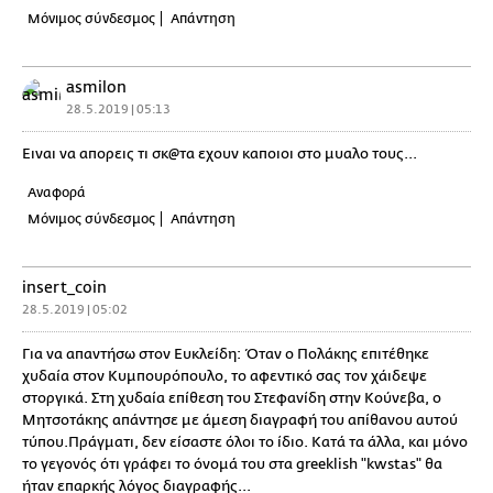
Μόνιμος σύνδεσμος
Απάντηση
asmilon
28.5.2019 | 05:13
Ειναι να απορεις τι σκ@τα εχουν καποιοι στο μυαλο τους...
Αναφορά
Μόνιμος σύνδεσμος
Απάντηση
insert_coin
28.5.2019 | 05:02
Για να απαντήσω στον Ευκλείδη: Όταν ο Πολάκης επιτέθηκε
χυδαία στον Κυμπουρόπουλο, το αφεντικό σας τον χάιδεψε
στοργικά. Στη χυδαία επίθεση του Στεφανίδη στην Κούνεβα, ο
Μητσοτάκης απάντησε με άμεση διαγραφή του απίθανου αυτού
τύπου.Πράγματι, δεν είσαστε όλοι το ίδιο. Κατά τα άλλα, και μόνο
το γεγονός ότι γράφει το όνομά του στα greeklish "kwstas" θα
ήταν επαρκής λόγος διαγραφής...