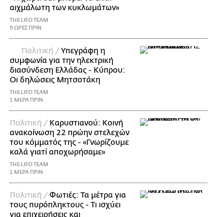
αιχμάλωτη των κυκλωμάτων»
THE LIFO TEAM
9 ΩΡΕΣ ΠΡΙΝ
Πολιτική /
Υπεγράφη η
συμφωνία για την ηλεκτρική
διασύνδεση Ελλάδας - Κύπρου:
Οι δηλώσεις Μητσοτάκη
THE LIFO TEAM
1 ΜΕΡΑ ΠΡΙΝ
Πολιτική /
Καρυστιανού: Κοινή
ανακοίνωση 22 πρώην στελεχών
του κόμματός της - «Γνωρίζουμε
καλά γιατί αποχωρήσαμε»
THE LIFO TEAM
1 ΜΕΡΑ ΠΡΙΝ
Πολιτική /
Φωτιές: Τα μέτρα για
τους πυρόπληκτους - Τι ισχύει
για επιχειρήσεις και