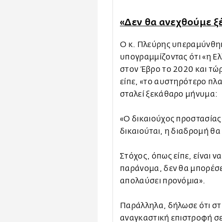
«Δεν θα ανεχθούμε ξ
Ο κ. Πλεύρης υπεραμύνθηκ
υπογραμμίζοντας ότι «η Ε
στον Έβρο το 2020 και τώρ
είπε, «το αυστηρότερο πλ
σταλεί ξεκάθαρο μήνυμα:
«Ο δικαιούχος προστασίας
δικαιούται, η διαδρομή θα
Στόχος, όπως είπε, είναι ν
παράνομα, δεν θα μπορέσει
απολαύσει προνόμια».
Παράλληλα, δήλωσε ότι στι
αναγκαστική επιστροφή σε 