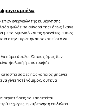
έφραγο αμπέλι»
ε των ενεργειών της κυβέρνησης,
λλάδα φυλάει τα σύνορά της» όπως έκανε
α με το Λιμενικό και τις φρεγάτες. Όπως
αίσιο στην Ευρώπη» αποσκοπεί στο να
 θα πάρει άσυλο. Όποιος όμως δεν
 είναι φυλακή ή επιστροφή».
α καταστεί σαφές πως «όποιος μπαίνει
 να γίνει ποτέ νόμιμος, ούτε να
ς περιπτώσεις που απαιτείται
τρίτες χώρες, η κυβέρνηση επιδιώκει