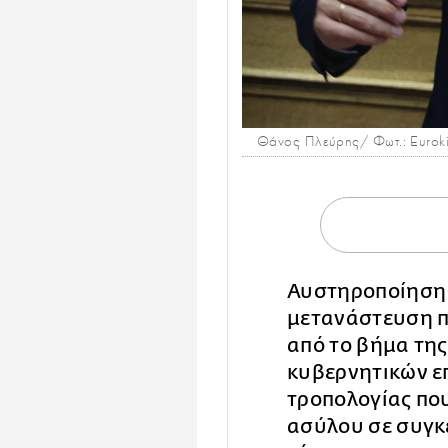
Θάνος Πλεύρης/ Φωτ.: Eurokin
Αυστηροποίηση 
μετανάστευση π
από το βήμα τη
κυβερνητικών ε
τροπολογίας που
ασύλου σε συγκ