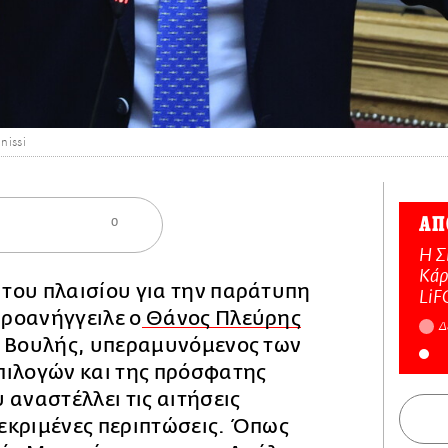
issi
ΑΠ
0
Η Σ
Κάρ
του πλαισίου για την παράτυπη
LiF
ροανήγγειλε ο
Θάνος Πλεύρης
Δ
ς Βουλής, υπεραμυνόμενος των
πιλογών και της πρόσφατης
 αναστέλλει τις αιτήσεις
εκριμένες περιπτώσεις. Όπως