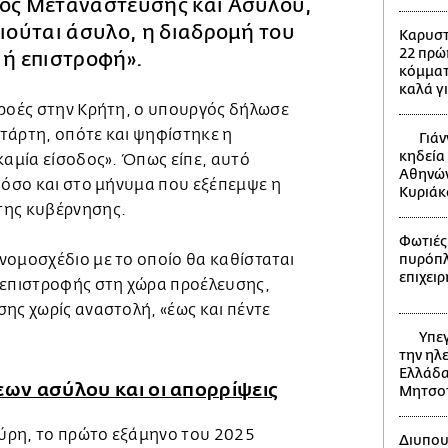
γός Μετανάστευσης και Ασύλου,
αιούται άσυλο, η διαδρομή του
Καρυστ
22 πρώ
 ή επιστροφή».
κόμματ
καλά γ
 ροές στην Κρήτη, ο υπουργός δήλωσε
τάρτη, οπότε και ψηφίστηκε η
Γιάν
κηδεία
καμία είσοδος». Όπως είπε, αυτό
Αθηνών
ό όσο και στο μήνυμα που εξέπεμψε η
Κυριά
της κυβέρνησης.
Φωτιές:
νομοσχέδιο με το οποίο θα καθίσταται
πυρόπλη
επιχει
 επιστροφής στη χώρα προέλευσης,
ης χωρίς αναστολή, «έως και πέντε
Υπεγ
την ηλ
Ελλάδα
εων ασύλου και οι απορρίψεις
Μητσο
ύρη, το πρώτο εξάμηνο του 2025
Διυπου