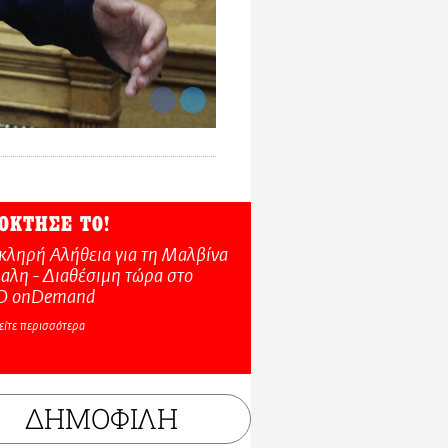
ΟΚΤΗΣΕ ΤΟ!
κληρή Αλήθεια για τη Μαλβίνα
αλη - Διαθέσιμη τώρα στo
O onDemand
είτε περισσότερα
ΔΗΜΟΦΙΛΗ