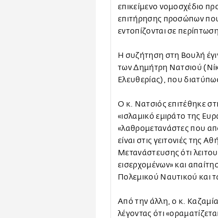
επικείμενο νομοσχέδιο πρ
επιτήρησης προσώπων που 
εντοπίζονται σε περίπτωσ
Η συζήτηση στη Βουλή έγι
των Δημήτρη Νατσιού (Νίκ
Ελευθερίας), που διατύπω
Ο κ. Νατσιός επιτέθηκε στ
«ισλαμικό εμιράτο της Ευρ
«λαθρομετανάστες που απο
είναι στις γειτονιές της 
Μετανάστευσης ότι λειτου
εισερχομένων» και απαίτησ
Πολεμικού Ναυτικού και τ
Από την άλλη, ο κ. Καζαμ
λέγοντας ότι «οραματίζετα