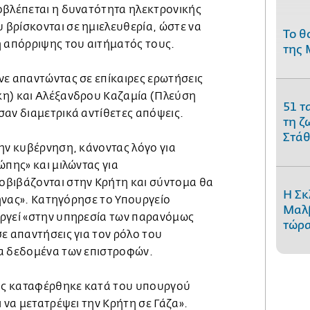
οβλέπεται η δυνατότητα ηλεκτρονικής
βρίσκονται σε ημιελευθερία, ώστε να
Το θ
η απόρριψης του αιτήματός τους.
της 
νε απαντώντας σε επίκαιρες ερωτήσεις
η) και Αλέξανδρου Καζαμία (Πλεύση
51 τ
σαν διαμετρικά αντίθετες απόψεις.
τη ζ
Στάθ
ην κυβέρνηση, κάνοντας λόγο για
ώπης» και μιλώντας για
βιβάζονται στην Κρήτη και σύντομα θα
Η Σκ
Αθήνας». Κατηγόρησε το Υπουργείο
Μαλβ
ργεί «στην υπηρεσία των παρανόμως
τώρα
ε απαντήσεις για τον ρόλο του
α δεδομένα των επιστροφών.
ίας καταφέρθηκε κατά του υπουργού
ι να μετατρέψει την Κρήτη σε Γάζα».