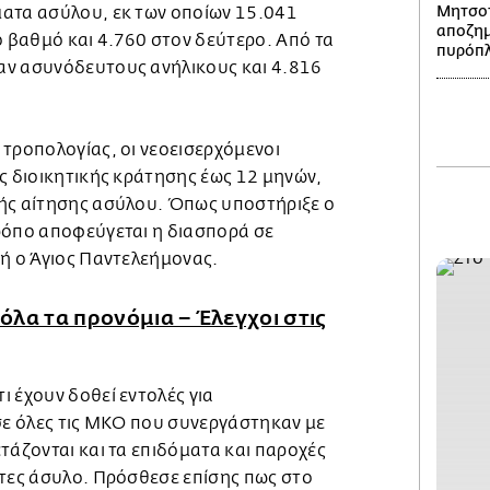
Μητσοτ
ατα ασύλου, εκ των οποίων 15.041
αποζημ
βαθμό και 4.760 στον δεύτερο. Από τα
πυρόπ
αν ασυνόδευτους ανήλικους και 4.816
 τροπολογίας, οι νεοεισερχόμενοι
ς διοικητικής κράτησης έως 12 μηνών,
ής αίτησης ασύλου. Όπως υποστήριξε ο
ρόπο αποφεύγεται η διασπορά σε
 ή ο Άγιος Παντελεήμονας.
λα τα προνόμια – Έλεγχοι στις
 έχουν δοθεί εντολές για
 σε όλες τις ΜΚΟ που συνεργάστηκαν με
τάζονται και τα επιδόματα και παροχές
ντες άσυλο. Πρόσθεσε επίσης πως στο