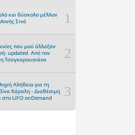
ολό και δύσκολο μέλλον
Μονής Σινά
αινίες που μού άλλαξαν
ωή- updated. Aπό τον
η Τσαγκαρουσιάνο
ληρή Αλήθεια για τη
ίνα Κάραλη - Διαθέσιμη
 στo LiFO onDemand