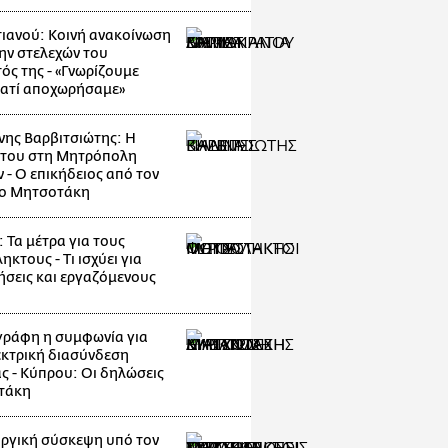
ιανού: Κοινή ανακοίνωση
ην στελεχών του
ός της - «Γνωρίζουμε
ιατί αποχωρήσαμε»
νης Βαρβιτσιώτης: Η
 του στη Μητρόπολη
 - Ο επικήδειος από τον
κο Μητσοτάκη
 Τα μέτρα για τους
κτους - Τι ισχύει για
ρήσεις και εργαζόμενους
ράφη η συμφωνία για
εκτρική διασύνδεση
ς - Κύπρου: Οι δηλώσεις
τάκη
ργική σύσκεψη υπό τον