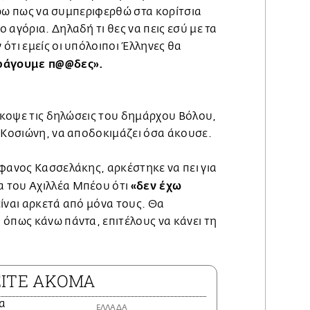
ξέρω πως να συμπεριφερθώ στα κορίτσια
 αγόρια. Δηλαδή τι θες να πεις εσύ με τα
ότι εμείς οι υπόλοιποι Έλληνες θα
αράγουμε π@@δες».
ιέκοψε τις δηλώσεις του δημάρχου Βόλου,
α Κοσιώνη, να αποδοκιμάζει όσα άκουσε.
έφανος Κασσελάκης, αρκέστηκε να πει για
«δεν έχω
 του Αχιλλέα Μπέου ότι
είναι αρκετά από μόνα τους. Θα
 όπως κάνω πάντα, επιτέλους να κάνει τη
ΕΙΤΕ ΑΚΟΜΑ
ΕΛΛΑΔΑ