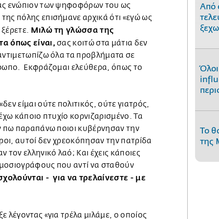
ας ενώπιον των ψηφοφόρων του ως
Από 
τελε
της πόλης επισήμανε αρχικά ότι «εγώ ως
ξεχω
Μιλώ τη γλώσσα της
 ξέρετε.
τα όπως είναι,
σας κοιτώ στα μάτια δεν
 αντιμετωπίζω όλα τα προβλήματα σε
θρωπο. Εκφράζομαι ελεύθερα, όπως το
Όλοι
infl
περι
δεν είμαι ούτε πολιτικός, ούτε γιατρός,
 έχω κάποιο πτυχίο κορνιζαρισμένο. Τα
ην πω παραπάνω ποιοι κυβέρνησαν την
Το θ
όροι, αυτοί δεν χρεοκόπησαν την πατρίδα
της 
ν τον ελληνικό λαό; Και έχεις κάποιες
μοσιογράφους που αντί να σταθούν
σχολούνται - για να τρελαίνεστε - με
ε λέγοντας «για τρέλα μιλάμε, ο οποίος