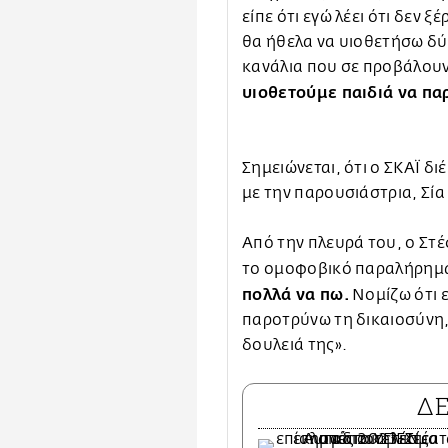
είπε ότι εγώ λέει ότι δεν 
θα ήθελα να υιοθετήσω δύο
κανάλια που σε προβάλουν 
υιοθετούμε παιδιά να π
Σημειώνεται, ότι ο ΣΚΑΪ δ
με την παρουσιάστρια, Σί
Από την πλευρά του, ο Στ
το ομοφοβικό παραλήρημα
πολλά να πω.
Νομίζω ότι 
παροτρύνω τη δικαιοσύνη,
δουλειά της».
Δ