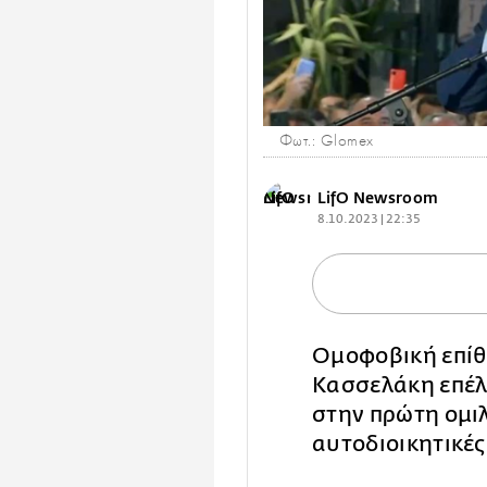
Φωτ.: Glomex
LifO Newsroom
8.10.2023 | 22:35
Ομοφοβική επίθ
Κασσελάκη επέλε
στην πρώτη ομιλ
αυτοδιοικητικές