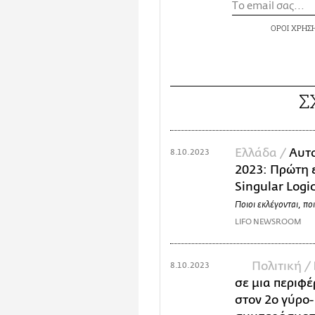
ΟΡΟΙ ΧΡΗΣ
Σ
Ελλάδα /
Αυτο
8.10.2023
2023: Πρώτη 
Singular Logi
Ποιοι εκλέγονται, πο
LIFO NEWSROOM
Πολιτική /
8.10.2023
σε μια περιφέ
στον 2ο γύρο-