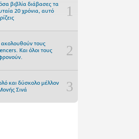
όσα βιβλία διάβασες τα
υταία 20 χρόνια, αυτό
ρίζεις
 ακολουθούν τους
uencers. Και όλοι τους
φρονούν.
ολό και δύσκολο μέλλον
Μονής Σινά