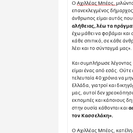
Ο
Αχιλλέας Μπέος,
μιλώντ
επανεκλεγμένος δήμαρχος 
άνθρωπος είμαι αυτός που
αλήθειας, λέω τα πράγμα
έχω μάθει να φοβάμαι και
κάθε σπιτικό, σε κάθε άν
λέει και το σύνταγμά μας».
Και συμπλήρωσε λέγοντας «
είμαι ένας από εσάς. Ούτε
τελευταία 40 χρόνια να μ
Ελλάδα, γιατροί και δικηγ
μας, αυτοί δεν χρεοκόπησα
εκπομπές και κάποιους δη
α
στην ουσία κάθονται και
τον Κασσελάκη».
Ο Αχιλλέας Μπέος, κατέληξ