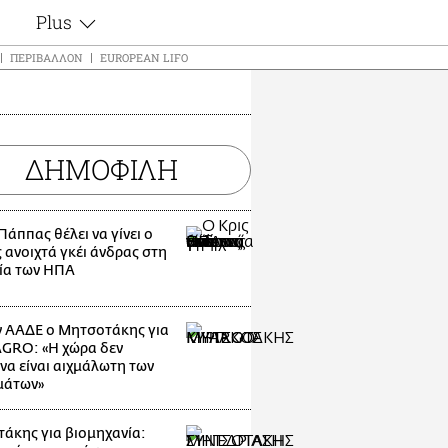
Plus
ς
Θέματα
ΠΕΡΙΒΆΛΛΟΝ
EUROPEAN LIFO
Συνεντεύξεις
ς
Videos
τα
Αφιερώματα
t
ΔΗΜΟΦΙΛΗ
Ζώδια
Εξομολογήσεις
Blogs
μη
Πάππας θέλει να γίνει ο
Οι Αθηναίοι
ς
 ανοιχτά γκέι άνδρας στη
Απώλειες
ία των ΗΠΑ
Lgbtqi+
Επιλογές
 ΑΑΔΕ ο Μητσοτάκης για
GRO: «Η χώρα δεν
να είναι αιχμάλωτη των
μάτων»
άκης για βιομηχανία: