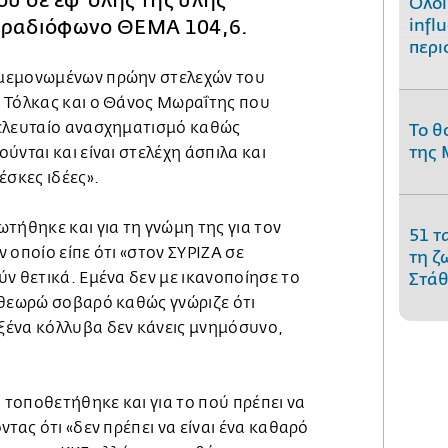
υ σε εφ' όλης τής ύλης
Όλοι
 ραδιόφωνο ΘΕΜΑ 104,6.
infl
περι
μεμονωμένων πρώην στελεχών του
 Τόλκας και ο Θάνος Μωραΐτης που
τελευταίο ανασχηματισμό καθώς
Το θ
της 
ύνται και είναι στελέχη άσπιλα και
έσκες ιδέες».
τήθηκε και για τη γνώμη της για τον
51 τ
 οποίο είπε ότι «στον ΣΥΡΙΖΑ σε
τη ζ
ν θετικά. Εμένα δεν με ικανοποίησε το
Στάθ
 θεωρώ σοβαρό καθώς γνώριζε ότι
ένα κόλλυβα δεν κάνεις μνημόσυνο,
τοποθετήθηκε και για το πού πρέπει να
τας ότι «δεν πρέπει να είναι ένα καθαρό