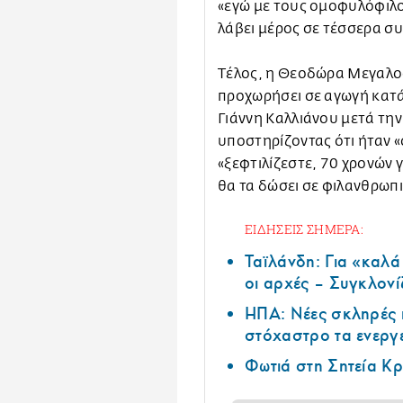
«εγώ με τους ομοφυλόφιλο
λάβει μέρος σε τέσσερα συ
Τέλος, η Θεοδώρα Μεγαλο
προχωρήσει σε αγωγή κατ
Γιάννη Καλλιάνου μετά την
υποστηρίζοντας ότι ήταν 
«ξεφτιλίζεστε, 70 χρονών 
θα τα δώσει σε φιλανθρωπ
ΕΙΔΗΣΕΙΣ ΣΗΜΕΡΑ:
Ταϊλάνδη: Για «καλ
οι αρχές – Συγκλονί
ΗΠΑ: Nέες σκληρές 
στόχαστρο τα ενεργ
Φωτιά στη Σητεία Κρ