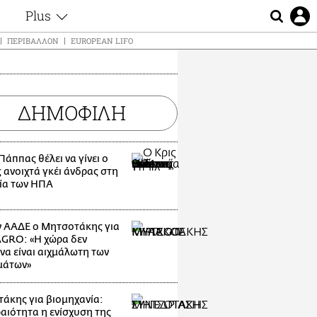
Plus
ς
Θέματα
ΠΕΡΙΒΆΛΛΟΝ
EUROPEAN LIFO
Συνεντεύξεις
ς
Videos
τα
Αφιερώματα
t
ΔΗΜΟΦΙΛΗ
Ζώδια
Εξομολογήσεις
Blogs
μη
Πάππας θέλει να γίνει ο
Οι Αθηναίοι
 ανοιχτά γκέι άνδρας στη
ς
ία των ΗΠΑ
Απώλειες
Lgbtqi+
Επιλογές
 ΑΑΔΕ ο Μητσοτάκης για
GRO: «Η χώρα δεν
να είναι αιχμάλωτη των
μάτων»
άκης για βιομηχανία:
αιότητα η ενίσχυση της