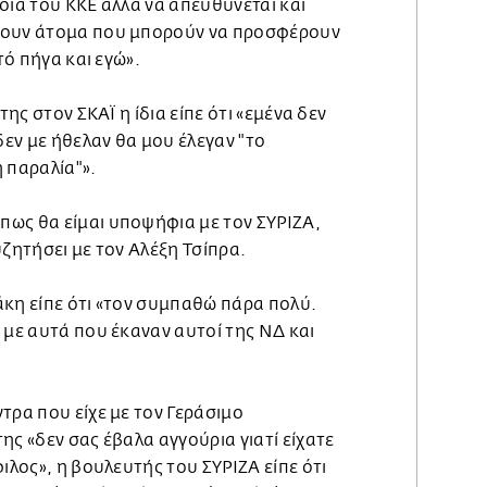
οια του ΚΚΕ αλλά να απευθύνεται και
χουν άτομα που μπορούν να προσφέρουν
τό πήγα και εγώ».
της στον ΣΚΑΪ η ίδια είπε ότι «εμένα δεν
δεν με ήθελαν θα μου έλεγαν "το
 παραλία"».
ως θα είμαι υποψήφια με τον ΣΥΡΙΖΑ,
υζητήσει με τον Αλέξη Τσίπρα.
άκη είπε ότι «τον συμπαθώ πάρα πολύ.
 με αυτά που έκαναν αυτοί της ΝΔ και
τρα που είχε με τον Γεράσιμο
ης «δεν σας έβαλα αγγούρια γιατί είχατε
ιλος», η βουλευτής του ΣΥΡΙΖΑ είπε ότι