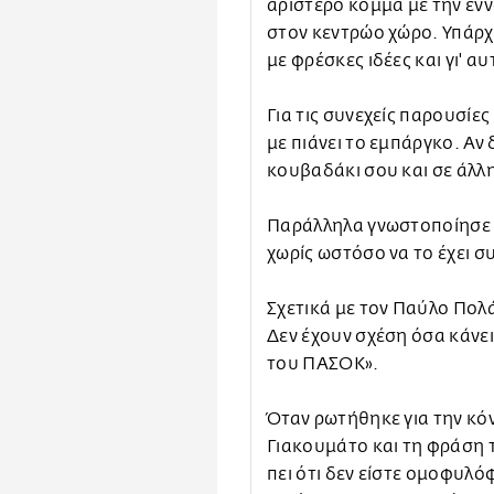
αριστερό κόμμα με την ένν
στον κεντρώο χώρο. Υπάρ
με φρέσκες ιδέες και γι' αυ
Για τις συνεχείς παρουσίες 
με πιάνει το εμπάργκο. Αν 
κουβαδάκι σου και σε άλλη
Παράλληλα γνωστοποίησε π
χωρίς ωστόσο να το έχει σ
Σχετικά με τον Παύλο Πολ
Δεν έχουν σχέση όσα κάνει
του ΠΑΣΟΚ».
Όταν ρωτήθηκε για την κόν
Γιακουμάτο και τη φράση τ
πει ότι δεν είστε ομοφυλόφ