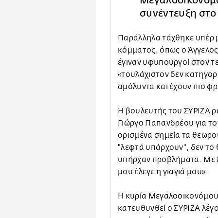
Μεγαλοοικονόμο
συνέντευξη στο
Παράλληλα τάχθηκε υπέρ 
κόμματος, όπως ο Άγγελος
έγιναν υφυπουργοί στον 
«τουλάχιστον δεν κατηγορο
αμόλυντα και έχουν πιο φρ
Η βουλευτής του ΣΥΡΙΖΑ ρω
Γιώργο Παπανδρέου για τον
ορισμένα σημεία τα θεωρού
"λεφτά υπάρχουν", δεν το
υπήρχαν προβλήματα. Με ξ
μου έλεγε η γιαγιά μου».
Η κυρία Μεγαλοοικονόμου 
κατευθυνθεί ο ΣΥΡΙΖΑ λέγον