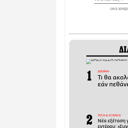
ΟΡΟΙ ΧΡΗΣ
ΔΙ
ΔΙΕΘΝΗ
Τι θα ακολ
εάν πεθάν
ΤECH & SCIENCE
Νέα εξέταση 
εντέρου: «Συ