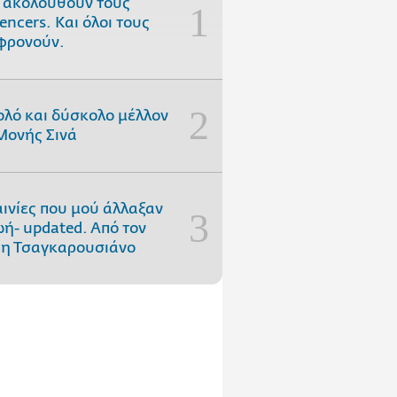
 ακολουθούν τους
uencers. Και όλοι τους
φρονούν.
ολό και δύσκολο μέλλον
Μονής Σινά
αινίες που μού άλλαξαν
ωή- updated. Aπό τον
η Τσαγκαρουσιάνο