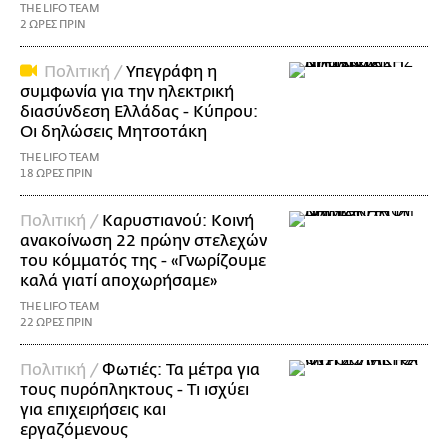
THE LIFO TEAM
2 ΩΡΕΣ ΠΡΙΝ
Πολιτική /
Υπεγράφη η
συμφωνία για την ηλεκτρική
διασύνδεση Ελλάδας - Κύπρου:
Οι δηλώσεις Μητσοτάκη
THE LIFO TEAM
18 ΩΡΕΣ ΠΡΙΝ
Πολιτική /
Καρυστιανού: Κοινή
ανακοίνωση 22 πρώην στελεχών
του κόμματός της - «Γνωρίζουμε
καλά γιατί αποχωρήσαμε»
THE LIFO TEAM
22 ΩΡΕΣ ΠΡΙΝ
Πολιτική /
Φωτιές: Τα μέτρα για
τους πυρόπληκτους - Τι ισχύει
για επιχειρήσεις και
εργαζόμενους