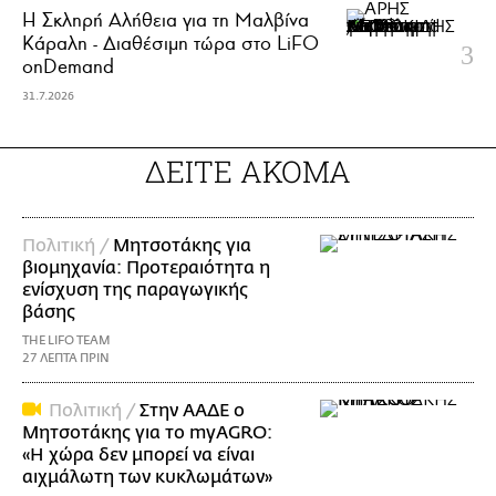
Η Σκληρή Αλήθεια για τη Μαλβίνα
Κάραλη - Διαθέσιμη τώρα στo LiFO
onDemand
31.7.2026
ΔΕΙΤΕ ΑΚΟΜΑ
Πολιτική /
Μητσοτάκης για
βιομηχανία: Προτεραιότητα η
ενίσχυση της παραγωγικής
βάσης
THE LIFO TEAM
27 ΛΕΠΤΑ ΠΡΙΝ
Πολιτική /
Στην ΑΑΔΕ ο
Μητσοτάκης για το myAGRO:
«Η χώρα δεν μπορεί να είναι
αιχμάλωτη των κυκλωμάτων»