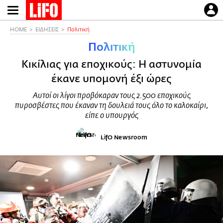
Παράκαμψη
προς
το
HOME
ΕΙΔΗΣΕΙΣ
Πολιτική
κυρίως
Πολιτική
περιεχόμενο
Κικίλιας για εποχικούς: Η αστυνομία
έκανε υπομονή έξι ώρες
Αυτοί οι λίγοι προβόκαραν τους 2.500 εποχικούς
πυροσβέστες που έκαναν τη δουλειά τους όλο το καλοκαίρι,
είπε ο υπουργός
LifO Newsroom