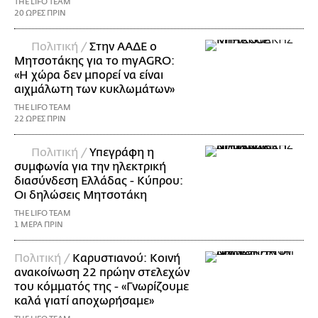
THE LIFO TEAM
20 ΩΡΕΣ ΠΡΙΝ
Πολιτική /
Στην ΑΑΔΕ ο
Μητσοτάκης για το myAGRO:
«Η χώρα δεν μπορεί να είναι
αιχμάλωτη των κυκλωμάτων»
THE LIFO TEAM
22 ΩΡΕΣ ΠΡΙΝ
Πολιτική /
Υπεγράφη η
συμφωνία για την ηλεκτρική
διασύνδεση Ελλάδας - Κύπρου:
Οι δηλώσεις Μητσοτάκη
THE LIFO TEAM
1 ΜΕΡΑ ΠΡΙΝ
Πολιτική /
Καρυστιανού: Κοινή
ανακοίνωση 22 πρώην στελεχών
του κόμματός της - «Γνωρίζουμε
καλά γιατί αποχωρήσαμε»