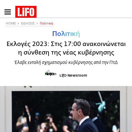
Παράκαμψη
προς
το
HOME
ΕΙΔΗΣΕΙΣ
Πολιτική
κυρίως
Πολιτική
περιεχόμενο
Εκλογές 2023: Στις 17:00 ανακοινώνεται
η σύνθεση της νέας κυβέρνησης
Έλαβε εντολή σχηματισμού κυβέρνησης από την ΠτΔ
LifO Newsroom