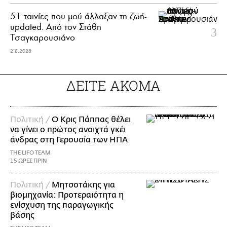
51 ταινίες που μού άλλαξαν τη ζωή-
updated. Aπό τον Στάθη
Τσαγκαρουσιάνο
2.8.2026
ΔΕΙΤΕ ΑΚΟΜΑ
Πολιτική /
Ο Κρις Πάππας θέλει
να γίνει ο πρώτος ανοιχτά γκέι
άνδρας στη Γερουσία των ΗΠΑ
THE LIFO TEAM
15 ΩΡΕΣ ΠΡΙΝ
Πολιτική /
Μητσοτάκης για
βιομηχανία: Προτεραιότητα η
ενίσχυση της παραγωγικής
βάσης