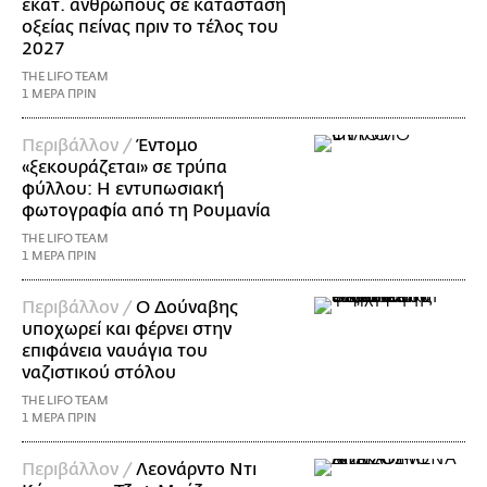
εκατ. ανθρώπους σε κατάσταση
οξείας πείνας πριν το τέλος του
2027
THE LIFO TEAM
1 ΜΕΡΑ ΠΡΙΝ
Περιβάλλον /
Έντομο
«ξεκουράζεται» σε τρύπα
φύλλου: Η εντυπωσιακή
φωτογραφία από τη Ρουμανία
THE LIFO TEAM
1 ΜΕΡΑ ΠΡΙΝ
Περιβάλλον /
Ο Δούναβης
υποχωρεί και φέρνει στην
επιφάνεια ναυάγια του
ναζιστικού στόλου
THE LIFO TEAM
1 ΜΕΡΑ ΠΡΙΝ
Περιβάλλον /
Λεονάρντο Ντι