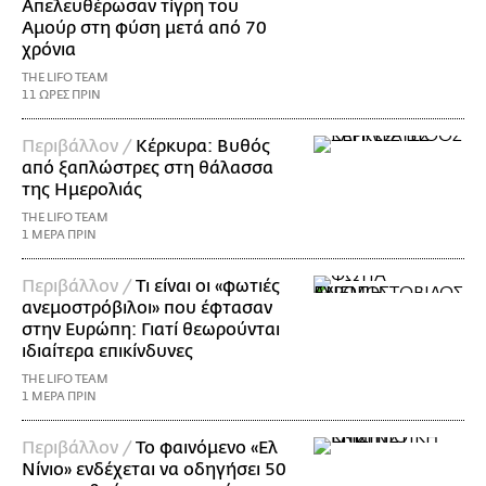
Απελευθέρωσαν τίγρη του
Αμούρ στη φύση μετά από 70
χρόνια
THE LIFO TEAM
11 ΩΡΕΣ ΠΡΙΝ
Περιβάλλον /
Κέρκυρα: Βυθός
από ξαπλώστρες στη θάλασσα
της Ημερολιάς
THE LIFO TEAM
1 ΜΕΡΑ ΠΡΙΝ
Περιβάλλον /
Τι είναι οι «φωτιές
ανεμοστρόβιλοι» που έφτασαν
στην Ευρώπη: Γιατί θεωρούνται
ιδιαίτερα επικίνδυνες
THE LIFO TEAM
1 ΜΕΡΑ ΠΡΙΝ
Περιβάλλον /
Το φαινόμενο «Ελ
Νίνιο» ενδέχεται να οδηγήσει 50