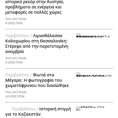
ιστορικό ρεκόρ στην Αυστρία,
προβλήματα σε ενέργεια και
μεταφορές σε πολλές χώρες
THE LIFO TEAM
4 ΩΡΕΣ ΠΡΙΝ
Περιβάλλον /
Λιμνοθάλασσα
Καλοχωρίου στη Θεσσαλονίκη:
Στέρεψε από την παρατεταμένη
ανομβρία
THE LIFO TEAM
9 ΩΡΕΣ ΠΡΙΝ
Περιβάλλον /
Φωτιά στα
Μέγαρα: Η φωτογραφία του
χωματόφρυνου που διασώθηκε
THE LIFO TEAM
10 ΩΡΕΣ ΠΡΙΝ
Περιβάλλον /
Ιστορική στιγμή
για το Καζακστάν: