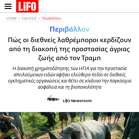
Παράκαμψη
προς
το
HOME
ΕΙΔΗΣΕΙΣ
Περιβάλλον
κυρίως
Περιβάλλον
περιεχόμενο
Πώς οι διεθνείς λαθρέμποροι κερδίζουν
από τη διακοπή της προστασίας άγριας
ζωής από τον Τραμπ
Η διακοπή χρηματοδότησης των ΗΠΑ για την προστασία
απειλούμενων ειδών αφήνει ελεύθερο πεδίο σε διεθνείς
εγκληματικές οργανώσεις και θέτει σε κίνδυνο την παγκόσμια
ασφάλεια και τη βιοποικιλότητα
LifO Newsroom