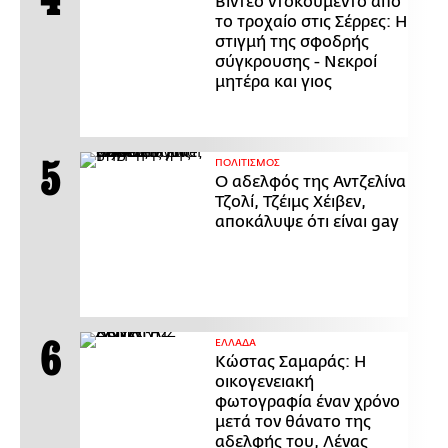
Βίντεο ντοκουμέντο από
το τροχαίο στις Σέρρες: Η
στιγμή της σφοδρής
σύγκρουσης - Νεκροί
μητέρα και γιος
ΠΟΛΙΤΙΣΜΟΣ
Ο αδελφός της Αντζελίνα
Τζολί, Τζέιμς Χέιβεν,
αποκάλυψε ότι είναι gay
ΕΛΛΑΔΑ
Κώστας Σαμαράς: Η
οικογενειακή
φωτογραφία έναν χρόνο
μετά τον θάνατο της
αδελφής του, Λένας