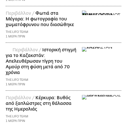
Περιβάλλον /
Φωτιά στα
Μέγαρα: Η φωτογραφία του
χωματόφρυνου που διασώθηκε
THE LIFO TEAM
1 ΜΕΡΑ ΠΡΙΝ
Περιβάλλον /
Ιστορική στιγμή
για το Καζακστάν:
Απελευθέρωσαν τίγρη του
Αμούρ στη φύση μετά από 70
χρόνια
THE LIFO TEAM
1 ΜΕΡΑ ΠΡΙΝ
Περιβάλλον /
Κέρκυρα: Βυθός
από ξαπλώστρες στη θάλασσα
της Ημερολιάς
THE LIFO TEAM
1 ΜΕΡΑ ΠΡΙΝ