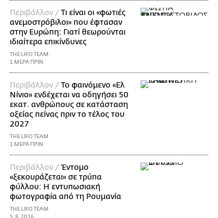
Περιβάλλον /
Τι είναι οι «φωτιές
ανεμοστρόβιλοι» που έφτασαν
στην Ευρώπη: Γιατί θεωρούνται
ιδιαίτερα επικίνδυνες
THE LIFO TEAM
1 ΜΕΡΑ ΠΡΙΝ
Περιβάλλον /
Το φαινόμενο «Ελ
Νίνιο» ενδέχεται να οδηγήσει 50
εκατ. ανθρώπους σε κατάσταση
οξείας πείνας πριν το τέλος του
2027
THE LIFO TEAM
1 ΜΕΡΑ ΠΡΙΝ
Περιβάλλον /
Έντομο
«ξεκουράζεται» σε τρύπα
φύλλου: Η εντυπωσιακή
φωτογραφία από τη Ρουμανία
THE LIFO TEAM
5.8.2026