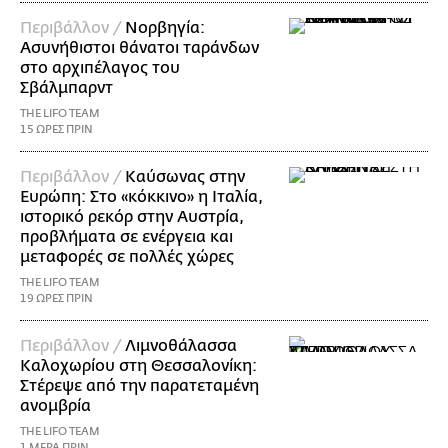
Περιβάλλον /
Νορβηγία:
Ασυνήθιστοι θάνατοι ταράνδων
στο αρχιπέλαγος του
Σβάλμπαρντ
THE LIFO TEAM
15 ΩΡΕΣ ΠΡΙΝ
Περιβάλλον /
Καύσωνας στην
Ευρώπη: Στο «κόκκινο» η Ιταλία,
ιστορικό ρεκόρ στην Αυστρία,
προβλήματα σε ενέργεια και
μεταφορές σε πολλές χώρες
THE LIFO TEAM
19 ΩΡΕΣ ΠΡΙΝ
Περιβάλλον /
Λιμνοθάλασσα
Καλοχωρίου στη Θεσσαλονίκη:
Στέρεψε από την παρατεταμένη
ανομβρία
THE LIFO TEAM
1 ΜΕΡΑ ΠΡΙΝ