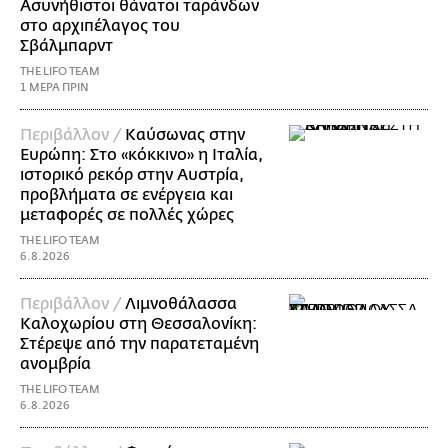
Ασυνήθιστοι θάνατοι ταράνδων
στο αρχιπέλαγος του
Σβάλμπαρντ
THE LIFO TEAM
1 ΜΕΡΑ ΠΡΙΝ
Περιβάλλον /
Καύσωνας στην
Ευρώπη: Στο «κόκκινο» η Ιταλία,
ιστορικό ρεκόρ στην Αυστρία,
προβλήματα σε ενέργεια και
μεταφορές σε πολλές χώρες
THE LIFO TEAM
6.8.2026
Περιβάλλον /
Λιμνοθάλασσα
Καλοχωρίου στη Θεσσαλονίκη:
Στέρεψε από την παρατεταμένη
ανομβρία
THE LIFO TEAM
6.8.2026