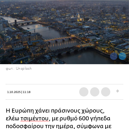
φωτ.: Unsplash
0
1.10.2025 | 11:18
Η Ευρώπη χάνει πράσινους χώρους,
ελέω
τσιμέντου
, με ρυθμό 600 γήπεδα
ποδοσφαίρου την ημέρα, σύμφωνα με