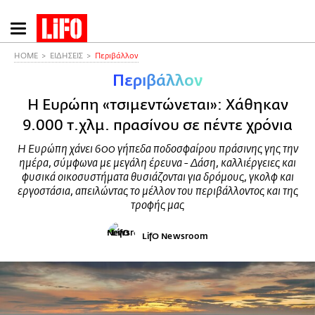
Παράκαμψη
προς
το
HOME
ΕΙΔΗΣΕΙΣ
Περιβάλλον
κυρίως
Περιβάλλον
περιεχόμενο
Η Ευρώπη «τσιμεντώνεται»: Χάθηκαν
9.000 τ.χλμ. πρασίνου σε πέντε χρόνια
Η Ευρώπη χάνει 600 γήπεδα ποδοσφαίρου πράσινης γης την
ημέρα, σύμφωνα με μεγάλη έρευνα - Δάση, καλλιέργειες και
φυσικά οικοσυστήματα θυσιάζονται για δρόμους, γκολφ και
εργοστάσια, απειλώντας το μέλλον του περιβάλλοντος και της
τροφής μας
LifO Newsroom