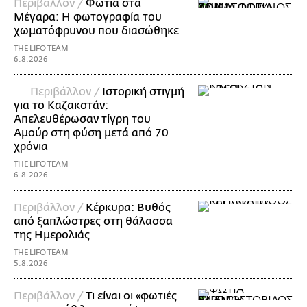
Περιβάλλον /
Φωτιά στα
Μέγαρα: Η φωτογραφία του
χωματόφρυνου που διασώθηκε
THE LIFO TEAM
6.8.2026
Περιβάλλον /
Ιστορική στιγμή
για το Καζακστάν:
Απελευθέρωσαν τίγρη του
Αμούρ στη φύση μετά από 70
χρόνια
THE LIFO TEAM
6.8.2026
Περιβάλλον /
Κέρκυρα: Βυθός
από ξαπλώστρες στη θάλασσα
της Ημερολιάς
THE LIFO TEAM
5.8.2026
Περιβάλλον /
Τι είναι οι «φωτιές