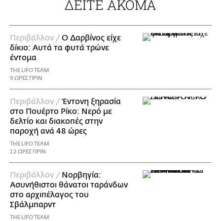
ΔΕΙΤΕ ΑΚΟΜΑ
Περιβάλλον /
Ο Δαρβίνος είχε
δίκιο: Αυτά τα φυτά τρώνε
έντομα
THE LIFO TEAM
9 ΩΡΕΣ ΠΡΙΝ
Περιβάλλον /
Έντονη ξηρασία
στο Πουέρτο Ρίκο: Νερό με
δελτίο και διακοπές στην
παροχή ανά 48 ώρες
THE LIFO TEAM
12 ΩΡΕΣ ΠΡΙΝ
Περιβάλλον /
Νορβηγία:
Ασυνήθιστοι θάνατοι ταράνδων
στο αρχιπέλαγος του
Σβάλμπαρντ
THE LIFO TEAM