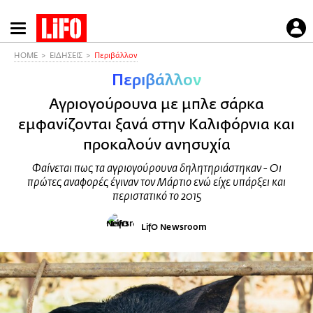
Παράκαμψη
προς
το
HOME
ΕΙΔΗΣΕΙΣ
Περιβάλλον
κυρίως
Περιβάλλον
περιεχόμενο
Αγριογούρουνα με μπλε σάρκα
εμφανίζονται ξανά στην Καλιφόρνια και
προκαλούν ανησυχία
Φαίνεται πως τα αγριογούρουνα δηλητηριάστηκαν - Οι
πρώτες αναφορές έγιναν τον Μάρτιο ενώ είχε υπάρξει και
περιστατικό το 2015
LifO Newsroom