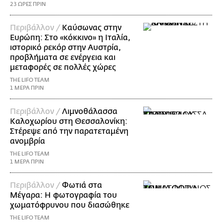
23 ΩΡΕΣ ΠΡΙΝ
Περιβάλλον /
Καύσωνας στην
Ευρώπη: Στο «κόκκινο» η Ιταλία,
ιστορικό ρεκόρ στην Αυστρία,
προβλήματα σε ενέργεια και
μεταφορές σε πολλές χώρες
THE LIFO TEAM
1 ΜΕΡΑ ΠΡΙΝ
Περιβάλλον /
Λιμνοθάλασσα
Καλοχωρίου στη Θεσσαλονίκη:
Στέρεψε από την παρατεταμένη
ανομβρία
THE LIFO TEAM
1 ΜΕΡΑ ΠΡΙΝ
Περιβάλλον /
Φωτιά στα
Μέγαρα: Η φωτογραφία του
χωματόφρυνου που διασώθηκε
THE LIFO TEAM