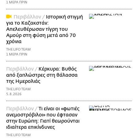
1 ΜΕΡΑ ΠΡΙΝ
Περιβάλλον /
Ιστορική στιγμή
για το Καζακστάν:
Απελευθέρωσαν τίγρη του
Αμούρ στη φύση μετά από 70
χρόνια
THE LIFO TEAM
1 ΜΕΡΑ ΠΡΙΝ
Περιβάλλον /
Κέρκυρα: Βυθός
από ξαπλώστρες στη θάλασσα
της Ημερολιάς
THE LIFO TEAM
5.8.2026
Περιβάλλον /
Τι είναι οι «φωτιές
ανεμοστρόβιλοι» που έφτασαν
στην Ευρώπη: Γιατί θεωρούνται
ιδιαίτερα επικίνδυνες
THE LIFO TEAM