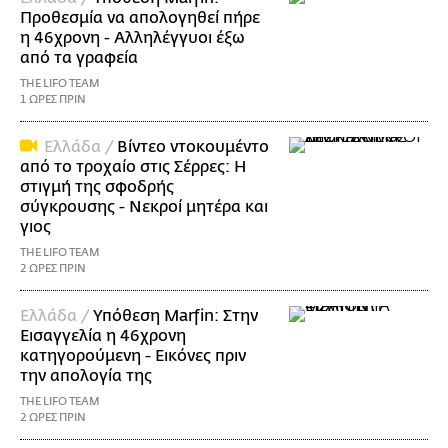
Προθεσμία να απολογηθεί πήρε
η 46χρονη - Αλληλέγγυοι έξω
από τα γραφεία
THE LIFO TEAM
1 ΩΡΕΣ ΠΡΙΝ
Ελλάδα /
Βίντεο ντοκουμέντο
από το τροχαίο στις Σέρρες: Η
στιγμή της σφοδρής
σύγκρουσης - Νεκροί μητέρα και
γιος
THE LIFO TEAM
2 ΩΡΕΣ ΠΡΙΝ
Ελλάδα /
Υπόθεση Marfin: Στην
Εισαγγελία η 46χρονη
κατηγορούμενη - Εικόνες πριν
την απολογία της
THE LIFO TEAM
2 ΩΡΕΣ ΠΡΙΝ