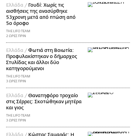
Ελλάδα /
Γουδί: Χωρίς τις
αισθήσεις της ανασύρθηκε
53χρονη μετά από πτώση από
5ο όροφο
THE LIFO TEAM
2 ΩΡΕΣ ΠΡΙΝ
Ελλάδα /
Φωτιά στη Βοιωτία:
Προφυλακίστηκαν ο δήμαρχος
Στυλίδας και άλλοι δύο
κατηγορούμενοι
THE LIFO TEAM
3 ΩΡΕΣ ΠΡΙΝ
Ελλάδα /
Θανατηφόρο τροχαίο
στις Σέρρες: Σκοτώθηκαν μητέρα
και γιος
THE LIFO TEAM
3 ΩΡΕΣ ΠΡΙΝ
Ελλάδα /
Κώστας Σαμαράς: Η