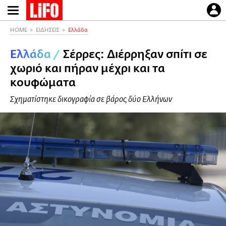
Παράκαμψη
προς
το
HOME
ΕΙΔΗΣΕΙΣ
Ελλάδα
κυρίως
Ελλάδα
/
Σέρρες: Διέρρηξαν σπίτι σε
περιεχόμενο
χωριό και πήραν μέχρι και τα
κουφώματα
Σχηματίστηκε δικογραφία σε βάρος δύο Ελλήνων