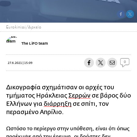
Eurokinissi/Αρχείο
The LiFO team
0
27.6.2021 | 15:09
Δικογραφία σχημάτισαν οι αρχές του
τμήματος Ηράκλειας
Σερρών
σε βάρος δύο
Ελλήνων για
διάρρηξη
σε σπίτι, τον
περασμένο Απρίλιο.
Ωστόσο το περίεργο στην υπόθεση, είναι ότι όπως
προέκυψε από την έρευνα, οι δράστες δεν