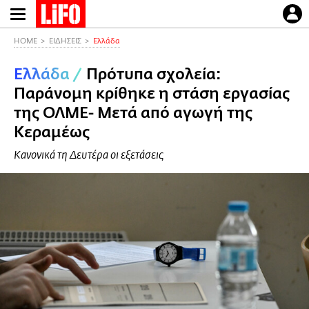
Παράκαμψη
προς
το
HOME
ΕΙΔΗΣΕΙΣ
Ελλάδα
κυρίως
Ελλάδα
/
Πρότυπα σχολεία:
περιεχόμενο
Παράνομη κρίθηκε η στάση εργασίας
της ΟΛΜΕ- Μετά από αγωγή της
Κεραμέως
Κανονικά τη Δευτέρα οι εξετάσεις