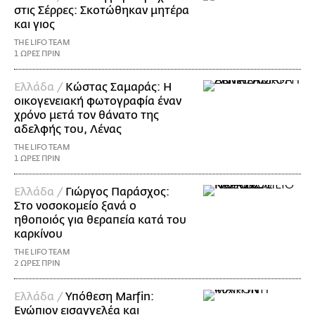
στις Σέρρες: Σκοτώθηκαν μητέρα
και γιος
THE LIFO TEAM
1 ΩΡΕΣ ΠΡΙΝ
Ελλάδα /
Κώστας Σαμαράς: Η
οικογενειακή φωτογραφία έναν
χρόνο μετά τον θάνατο της
αδελφής του, Λένας
THE LIFO TEAM
1 ΩΡΕΣ ΠΡΙΝ
Ελλάδα /
Γιώργος Παράσχος:
Στο νοσοκομείο ξανά ο
ηθοποιός για θεραπεία κατά του
καρκίνου
THE LIFO TEAM
2 ΩΡΕΣ ΠΡΙΝ
Ελλάδα /
Υπόθεση Marfin:
Ενώπιον εισαγγελέα και