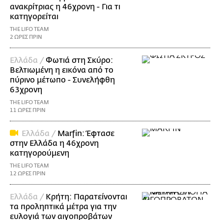
ανακρίτριας η 46χρονη - Για τι
κατηγορείται
THE LIFO TEAM
2 ΩΡΕΣ ΠΡΙΝ
Ελλάδα /
Φωτιά στη Σκύρο:
Βελτιωμένη η εικόνα από το
πύρινο μέτωπο - Συνελήφθη
63χρονη
THE LIFO TEAM
11 ΩΡΕΣ ΠΡΙΝ
Ελλάδα /
Marfin: Έφτασε
στην Ελλάδα η 46χρονη
κατηγορούμενη
THE LIFO TEAM
12 ΩΡΕΣ ΠΡΙΝ
Ελλάδα /
Κρήτη: Παρατείνονται
τα προληπτικά μέτρα για την
ευλογιά των αιγοπροβάτων