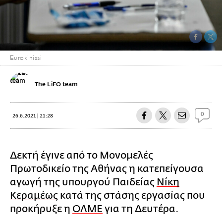
Eurokinissi
The LiFO team
0
26.6.2021 | 21:28
Δεκτή έγινε από το Μονομελές
Πρωτοδικείο της Αθήνας η κατεπείγουσα
αγωγή της υπουργού Παιδείας
Νίκη
Κεραμέως
κατά της στάσης εργασίας που
προκήρυξε η
ΟΛΜΕ
για τη Δευτέρα.