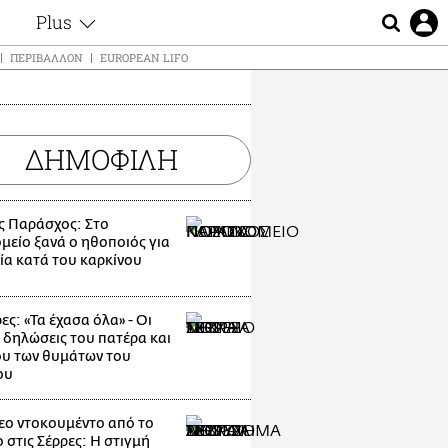
Plus
ς
Θέματα
ΠΕΡΙΒΆΛΛΟΝ
EUROPEAN LIFO
Συνεντεύξεις
ς
Videos
τα
Αφιερώματα
t
ΔΗΜΟΦΙΛΗ
Ζώδια
Εξομολογήσεις
Blogs
μη
ς Παράσχος: Στο
Οι Αθηναίοι
μείο ξανά ο ηθοποιός για
ς
ία κατά του καρκίνου
Απώλειες
Lgbtqi+
Επιλογές
ες: «Τα έχασα όλα» - Οι
 δηλώσεις του πατέρα και
υ των θυμάτων του
ου
εο ντοκουμέντο από το
 στις Σέρρες: Η στιγμή