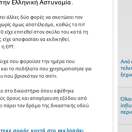
την Ελληνική Αστυνομία.
ει άλλες δύο φορές να σκοτώσει τον
 χωρίς όμως αποτέλεσμα, καθώς το πιτ
0 είχε επιτεθεί στον σκύλο του κατά τη
ς είχε αποφασίσει να εκδικηθεί,
 η ΕΡΤ.
ρούχα που φορούσε την ημέρα που
Από 
τελε
και το ποδήλατο που χρησιμοποίησε για
ξεχω
 που βρισκόταν το σπίτι.
ε στο δικαστήριο όπου αφέθηκε
ούς όρους και απαγόρευση εξόδου από
Όλοι
infl
ι πάρει τον δρόμο της δικαστικής οδού.
περι
στηκε σορός κοντά στο εκκλησάκι