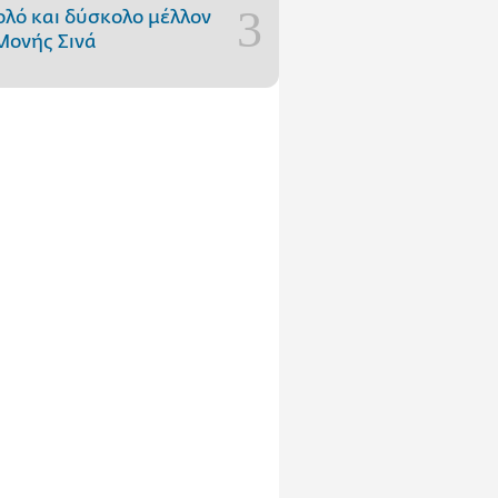
ολό και δύσκολο μέλλον
Μονής Σινά