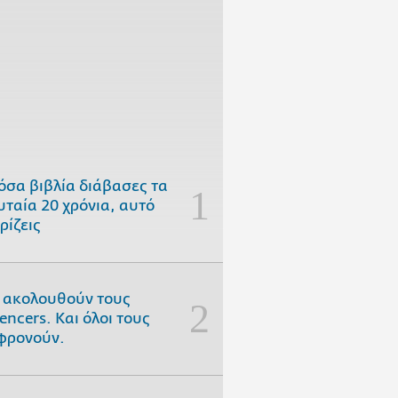
όσα βιβλία διάβασες τα
υταία 20 χρόνια, αυτό
ρίζεις
 ακολουθούν τους
uencers. Και όλοι τους
φρονούν.