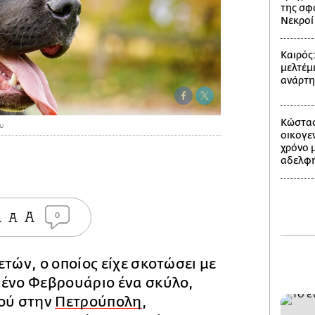
της σφ
Νεκροί 
Καιρός
μελτέμι
ανάρτ
Κώστας
υ
οικογε
χρόνο 
αδελφή
0
ετών, ο οποίος είχε σκοτώσει με
μένο Φεβρουάριο ένα σκύλο,
ιού στην
Πετρούπολη
,