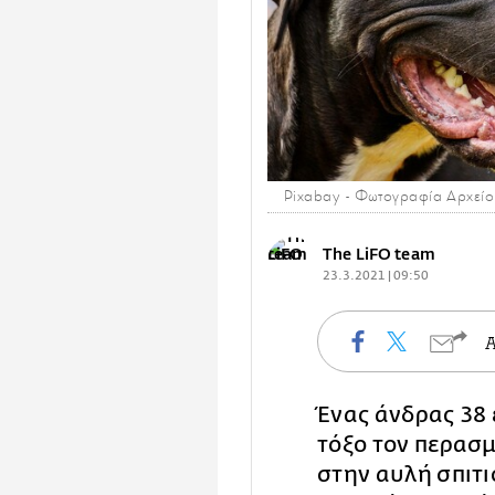
Pixabay - Φωτογραφία Αρχείο
The LiFO team
23.3.2021 | 09:50
Ένας άνδρας 38 
τόξο τον περασ
στην αυλή σπιτ