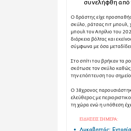
συνελήφθη από 
Ο δράστης είχε προσπαθήσ
σκύλο, ράτσας πιτ μπουλ,
μπουλ τον Απρίλιο του 202
διάρκεια βόλτας και εκείνο
σύμφωνα με όσα μεταδίδει
Στο σπίτι του βρήκαν τα 
σκότωσε τον σκύλο καθώς 
την επόπτευση του σημείου
Ο 38χρονος παρουσιάστηκ
ελεύθερος με περιοριστικ
τη χώρα ενώ η υπόθεση έχε
ΕΙΔΗΣΕΙΣ ΣΗΜΕΡΑ:
Λυκαβηττός: Εντοπί