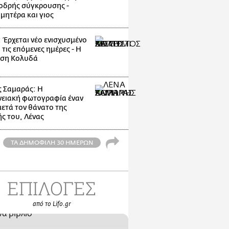
οδρής σύγκρουσης -
μητέρα και γιος
: Έρχεται νέο ενισχυσμένο
 τις επόμενες ημέρες - Η
ηση Κολυδά
 Σαμαράς: Η
νειακή φωτογραφία έναν
μετά τον θάνατο της
ς του, Λένας
ΤΑ ΔΗΜΟΦΙΛΗ 30 ΗΜΕΡΩΝ
ΕΠΙΛΟΓΕΣ
από το Lifo.gr