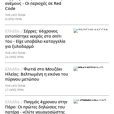
ανέμους - Οι περιοχές σε Red
Code
THE LIFO TEAM
8 ΩΡΕΣ ΠΡΙΝ
Ελλάδα /
Σέρρες: 66χρονος
εντοπίστηκε νεκρός στο σπίτι
του - Είχε υποβάλει καταγγελία
για ξυλοδαρμό
THE LIFO TEAM
16 ΩΡΕΣ ΠΡΙΝ
Ελλάδα /
Φωτιά στο Μουζάκι
Ηλείας: Βελτιωμένη η εικόνα του
πύρινου μετώπου
THE LIFO TEAM
17 ΩΡΕΣ ΠΡΙΝ
Ελλάδα /
Πνιγμός 4χρονου στην
Πάρο: Οι πρώτες δηλώσεις του
πατέρα - «Ούτε ναυαγοσώστης