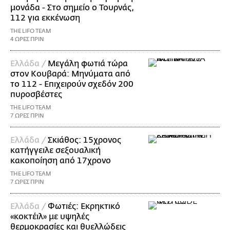
μονάδα - Στο σημείο ο Τουρνάς,
112 για εκκένωση
THE LIFO TEAM
4 ΩΡΕΣ ΠΡΙΝ
Ελλάδα /
Μεγάλη φωτιά τώρα
στον Κουβαρά: Μηνύματα από
το 112 - Επιχειρούν σχεδόν 200
πυροσβέστες
THE LIFO TEAM
7 ΩΡΕΣ ΠΡΙΝ
Ελλάδα /
Σκιάθος: 15χρονος
κατήγγειλε σεξουαλική
κακοποίηση από 17χρονο
THE LIFO TEAM
7 ΩΡΕΣ ΠΡΙΝ
Ελλάδα /
Φωτιές: Εκρηκτικό
«κοκτέιλ» με υψηλές
θερμοκρασίες και θυελλώδεις