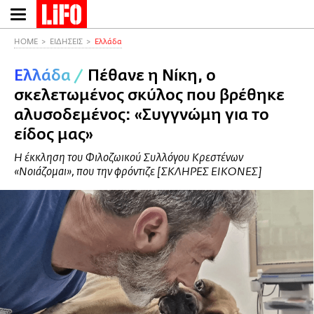
Παράκαμψη
προς
το
HOME
ΕΙΔΗΣΕΙΣ
Ελλάδα
κυρίως
Ελλάδα
/
Πέθανε η Νίκη, ο
περιεχόμενο
σκελετωμένος σκύλος που βρέθηκε
αλυσοδεμένος: «Συγγνώμη για το
είδος μας»
Η έκκληση του Φιλοζωικού Συλλόγου Κρεστένων
«Νοιάζομαι», που την φρόντιζε [ΣΚΛΗΡΕΣ ΕΙΚΟΝΕΣ]