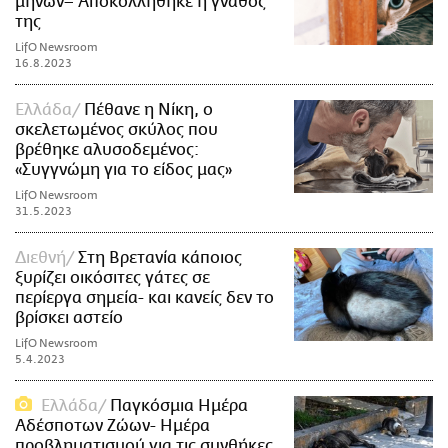
μηνών– Αποκολλήθηκε η γνάθος
της
LifO Newsroom
16.8.2023
Ελλάδα
Πέθανε η Νίκη, ο
σκελετωμένος σκύλος που
βρέθηκε αλυσοδεμένος:
«Συγγνώμη για το είδος μας»
LifO Newsroom
31.5.2023
Διεθνή
Στη Βρετανία κάποιος
ξυρίζει οικόσιτες γάτες σε
περίεργα σημεία- και κανείς δεν το
βρίσκει αστείο
LifO Newsroom
5.4.2023
Ελλάδα
Παγκόσμια Ημέρα
Αδέσποτων Ζώων- Ημέρα
προβληματισμού για τις συνθήκες