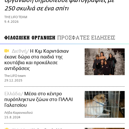
οργάνωση δημοσίευσε φωτογραφίες με
ΑΜΠΑ
250 σκυλιά σε ένα σπίτι
PRINT
THE LIFO TEAM
9.4.2026
ΠΡΟΣΦΑΤΕΣ ΕΙΔΗΣΕΙΣ
ΦΙΛΟΖΩΙΚΗ ΟΡΓΑΝΩΣΗ
Διεθνή
Η Κιμ Καρντάσιαν
έκανε δώρα στα παιδιά της
κουτάβια και προκάλεσε
αντιδράσεις
The LiFO team
29.12.2025
Ελλάδα
Μέσα στο κέντρο
πυρόπληκτων ζώων στο ΠΑΛΑΙ
Γαλατσίου
Λήδα Καρανικολού
15.8.2024