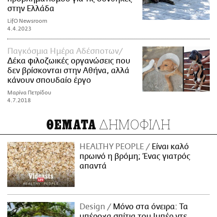
στην Ελλάδα
LifO Newsroom
4.4.2023
Παγκόσμια Ημέρα Αδέσποτων
Δέκα φιλοζωικές οργανώσεις που
δεν βρίσκονται στην Αθήνα, αλλά
κάνουν σπουδαίο έργο
Μαρίνα Πετρίδου
4.7.2018
ΔΗΜΟΦΙΛΗ
ΘΕΜΑΤΑ
HEALTHY PEOPLE
Είναι καλό
πρωινό η βρόμη; Ένας γιατρός
απαντά
Design
Μόνο στα όνειρα: Τα
υπέροχα σπίτια του Ιμπέρ ντε