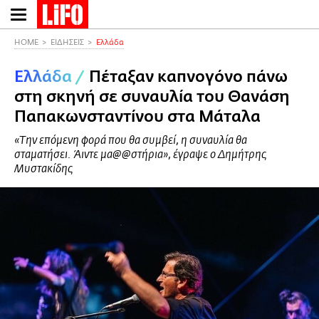
Παράκαμψη
προς
το
HOME
ΕΙΔΗΣΕΙΣ
Ελλάδα
κυρίως
Ελλάδα
/
Πέταξαν καπνογόνο πάνω
περιεχόμενο
στη σκηνή σε συναυλία του Θανάση
Παπακωνσταντίνου στα Μάταλα
«Την επόμενη φορά που θα συμβεί, η συναυλία θα
σταματήσει. Άιντε μα@@στήρια», έγραψε ο Δημήτρης
Μυστακίδης