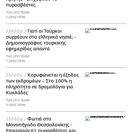
πυροσβέστες
THE LIFO TEAM
5 ΩΡΕΣ ΠΡΙΝ
Ελλάδα /
Γιατί οι Τούρκοι
συρρέουν στα ελληνικά νησιά; -
Δημοσιογράφος τουρκικής
εφημερίδας απαντά
THE LIFO TEAM
7 ΩΡΕΣ ΠΡΙΝ
Ελλάδα /
Κορυφώνεται η έξοδος
των εκδρομέων – Στο 100% η
πληρότητα σε δρομολόγια για
Κυκλάδες
THE LIFO TEAM
9 ΩΡΕΣ ΠΡΙΝ
Ελλάδα /
Φωτιά στο
Μονοπήγαδο Θεσσαλονίκης -
Επιχειρούν 61 πυροσβέστες και