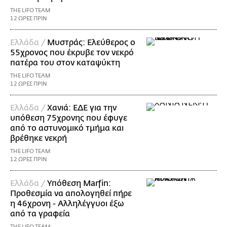
THE LIFO TEAM
12 ΩΡΕΣ ΠΡΙΝ
Ελλάδα /
Μυστράς: Ελεύθερος ο
55χρονος που έκρυβε τον νεκρό
πατέρα του στον καταψύκτη
THE LIFO TEAM
12 ΩΡΕΣ ΠΡΙΝ
Ελλάδα /
Χανιά: ΕΔΕ για την
υπόθεση 75χρονης που έφυγε
από το αστυνομικό τμήμα και
βρέθηκε νεκρή
THE LIFO TEAM
12 ΩΡΕΣ ΠΡΙΝ
Ελλάδα /
Υπόθεση Marfin:
Προθεσμία να απολογηθεί πήρε
η 46χρονη - Αλληλέγγυοι έξω
από τα γραφεία
THE LIFO TEAM