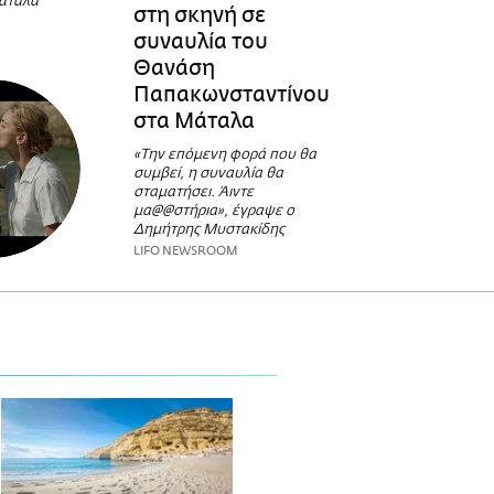
Μάταλα
στη σκηνή σε
συναυλία του
Θανάση
Παπακωνσταντίνου
στα Μάταλα
«Την επόμενη φορά που θα
συμβεί, η συναυλία θα
σταματήσει. Άιντε
μα@@στήρια», έγραψε ο
Δημήτρης Μυστακίδης
LIFO NEWSROOM