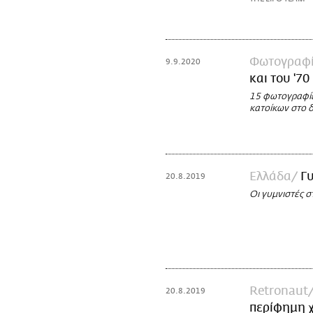
Φωτογραφ
9.9.2020
και του '70
15 φωτογραφίε
κατοίκων στο 
Ελλάδα
Γ
20.8.2019
Οι γυμνιστές 
Retronaut
20.8.2019
περίφημη χ