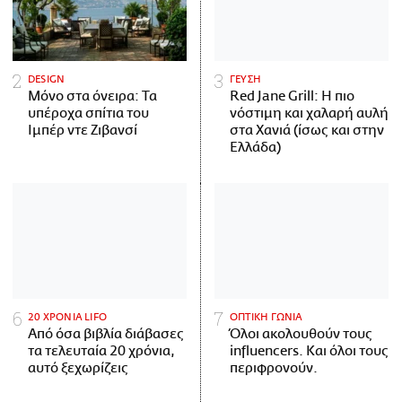
DESIGN
ΓΕΥΣΗ
Μόνο στα όνειρα: Τα
Red Jane Grill: Η πιο
υπέροχα σπίτια του
νόστιμη και χαλαρή αυλή
Ιμπέρ ντε Ζιβανσί
στα Χανιά (ίσως και στην
Ελλάδα)
20 ΧΡΟΝΙΑ LIFO
ΟΠΤΙΚΗ ΓΩΝΙΑ
Από όσα βιβλία διάβασες
Όλοι ακολουθούν τους
τα τελευταία 20 χρόνια,
influencers. Και όλοι τους
αυτό ξεχωρίζεις
περιφρονούν.