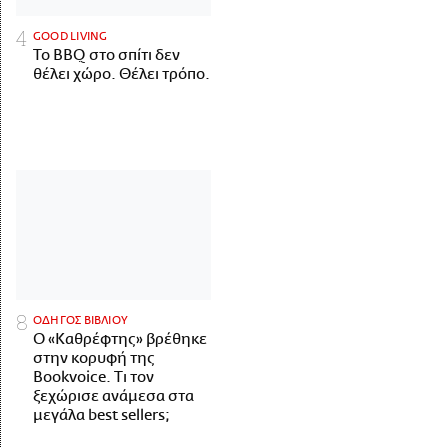
GOOD LIVING
Το BBQ στο σπίτι δεν
θέλει χώρο. Θέλει τρόπο.
ΟΔΗΓΟΣ ΒΙΒΛΙΟΥ
Ο «Καθρέφτης» βρέθηκε
στην κορυφή της
Bookvoice. Τι τον
ξεχώρισε ανάμεσα στα
μεγάλα best sellers;