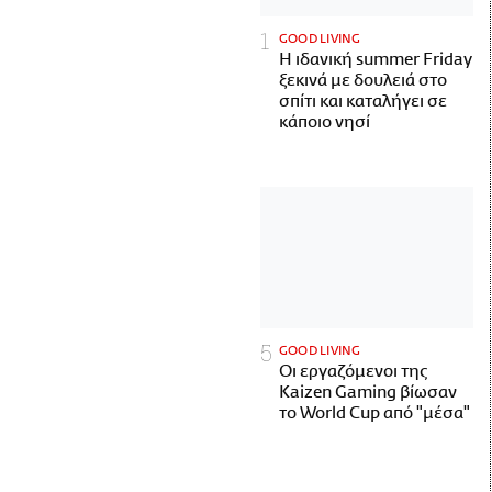
GOOD LIVING
Η ιδανική summer Friday
ξεκινά με δουλειά στο
σπίτι και καταλήγει σε
κάποιο νησί
GOOD LIVING
Οι εργαζόμενοι της
Kaizen Gaming βίωσαν
το World Cup από "μέσα"