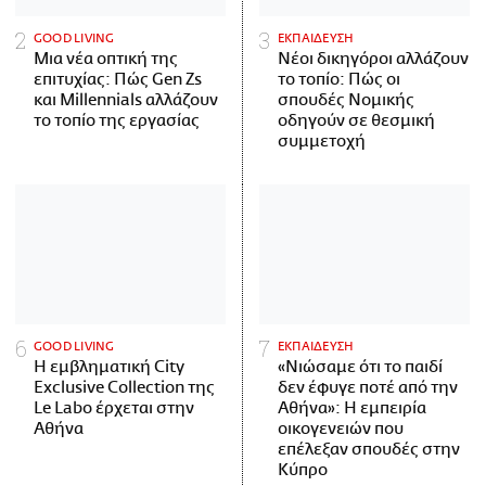
GOOD LIVING
ΕΚΠΑΙΔΕΥΣΗ
Μια νέα οπτική της
Νέοι δικηγόροι αλλάζουν
επιτυχίας: Πώς Gen Zs
το τοπίο: Πώς οι
και Millennials αλλάζουν
σπουδές Νομικής
το τοπίο της εργασίας
οδηγούν σε θεσμική
συμμετοχή
GOOD LIVING
ΕΚΠΑΙΔΕΥΣΗ
Η εμβληματική City
«Νιώσαμε ότι το παιδί
Exclusive Collection της
δεν έφυγε ποτέ από την
Le Labo έρχεται στην
Αθήνα»: Η εμπειρία
Αθήνα
οικογενειών που
επέλεξαν σπουδές στην
Κύπρο