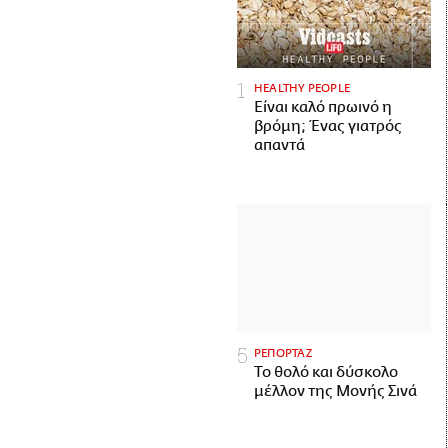
HEALTHY PEOPLE
Είναι καλό πρωινό η
βρόμη; Ένας γιατρός
απαντά
ΡΕΠΟΡΤΑΖ
Το θολό και δύσκολο
μέλλον της Μονής Σινά