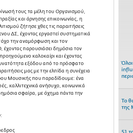
ίνωσή τους τα μέλη του Οργανισμού,
ραξίας και άρνησης επικοινωνίας, η
ιτισμού ζήτησε χθες τις παραιτήσεις
ενου ΔΣ, έχοντας εργαστεί συστηματικά
στόχο την αναμόρφωση και τον
 έχοντας παρουσιάσει δημόσια τον
 προηγούμενο καλοκαίρι και έχοντας
Όλοι
δυνατότητα εξόδου από το πρόσφατο
infl
ραιτήσεις μας με την ελπίδα η συνέχεια
περι
άρου Μουσικής που παραδίδουμε: ένα
ές, καλλιτεχνικά ανήσυχο, κοινωνικά
δημόσια σφαίρα, με όχημα πάντα την
Το θ
της 
:
όεδρος
51 τ