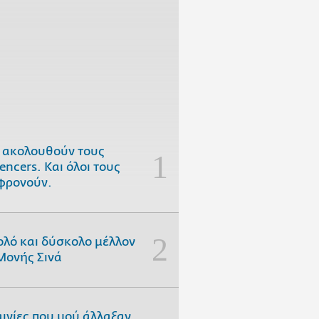
 ακολουθούν τους
uencers. Και όλοι τους
φρονούν.
ολό και δύσκολο μέλλον
Μονής Σινά
αινίες που μού άλλαξαν