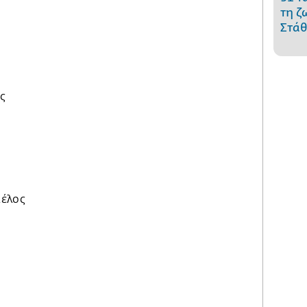
τη ζ
Στάθ
ς
μέλος