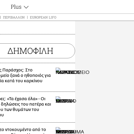
Plus
ς
Θέματα
ΠΕΡΙΒΆΛΛΟΝ
EUROPEAN LIFO
Συνεντεύξεις
ς
Videos
τα
Αφιερώματα
t
ΔΗΜΟΦΙΛΗ
Ζώδια
Εξομολογήσεις
Blogs
μη
ς Παράσχος: Στο
Οι Αθηναίοι
ς
μείο ξανά ο ηθοποιός για
Απώλειες
ία κατά του καρκίνου
Lgbtqi+
Επιλογές
ες: «Τα έχασα όλα» - Οι
 δηλώσεις του πατέρα και
υ των θυμάτων του
ου
εο ντοκουμέντο από το