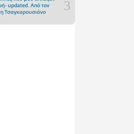
ωή- updated. Aπό τον
η Τσαγκαρουσιάνο