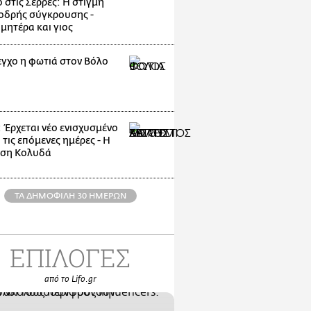
 στις Σέρρες: Η στιγμή
οδρής σύγκρουσης -
μητέρα και γιος
εγχο η φωτιά στον Βόλο
: Έρχεται νέο ενισχυσμένο
 τις επόμενες ημέρες - Η
ηση Κολυδά
ΤΑ ΔΗΜΟΦΙΛΗ 30 ΗΜΕΡΩΝ
ΕΠΙΛΟΓΕΣ
από το Lifo.gr