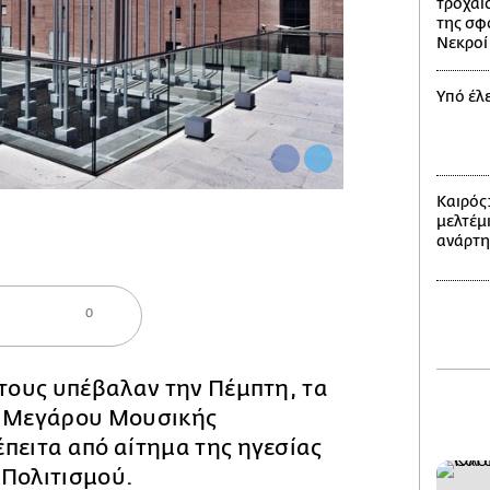
τροχαίο
της σφ
Νεκροί 
Υπό έλ
Καιρός
μελτέμι
ανάρτ
0
 τους υπέβαλαν την Πέμπτη, τα
υ Μεγάρου Μουσικής
πειτα από αίτημα της ηγεσίας
 Πολιτισμού.