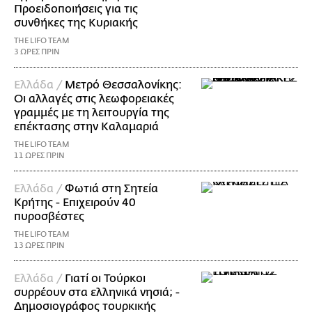
Προειδοποιήσεις για τις
συνθήκες της Κυριακής
THE LIFO TEAM
3 ΩΡΕΣ ΠΡΙΝ
Ελλάδα /
Μετρό Θεσσαλονίκης:
Οι αλλαγές στις λεωφορειακές
γραμμές με τη λειτουργία της
επέκτασης στην Καλαμαριά
THE LIFO TEAM
11 ΩΡΕΣ ΠΡΙΝ
Ελλάδα /
Φωτιά στη Σητεία
Κρήτης - Επιχειρούν 40
πυροσβέστες
THE LIFO TEAM
13 ΩΡΕΣ ΠΡΙΝ
Ελλάδα /
Γιατί οι Τούρκοι
συρρέουν στα ελληνικά νησιά; -
Δημοσιογράφος τουρκικής