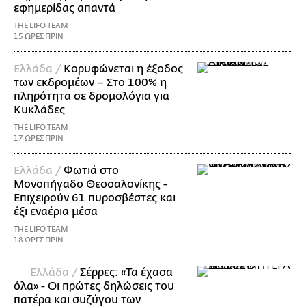
εφημερίδας απαντά
THE LIFO TEAM
15 ΩΡΕΣ ΠΡΙΝ
Ελλάδα /
Κορυφώνεται η έξοδος
των εκδρομέων – Στο 100% η
πληρότητα σε δρομολόγια για
Κυκλάδες
THE LIFO TEAM
17 ΩΡΕΣ ΠΡΙΝ
Ελλάδα /
Φωτιά στο
Μονοπήγαδο Θεσσαλονίκης -
Επιχειρούν 61 πυροσβέστες και
έξι εναέρια μέσα
THE LIFO TEAM
18 ΩΡΕΣ ΠΡΙΝ
Ελλάδα /
Σέρρες: «Τα έχασα
όλα» - Οι πρώτες δηλώσεις του
πατέρα και συζύγου των