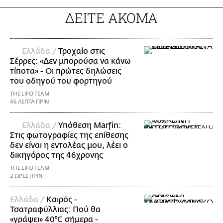
ΔΕΙΤΕ ΑΚΟΜΑ
Ελλάδα /
Τροχαίο στις
Σέρρες: «Δεν μπορούσα να κάνω
τίποτα» - Οι πρώτες δηλώσεις
του οδηγού του φορτηγού
THE LIFO TEAM
46 ΛΕΠΤΑ ΠΡΙΝ
Ελλάδα /
Υπόθεση Marfin:
Στις φωτογραφίες της επίθεσης
δεν είναι η εντολέας μου, λέει ο
δικηγόρος της 46χρονης
THE LIFO TEAM
2 ΩΡΕΣ ΠΡΙΝ
Ελλάδα /
Καιρός -
Τσατραφύλλιας: Πού θα
«γράψει» 40°C σήμερα -