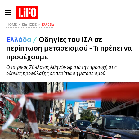
Παράκαμψη
προς
το
HOME
ΕΙΔΗΣΕΙΣ
Ελλάδα
κυρίως
Ελλάδα
/
Οδηγίες του ΙΣΑ σε
περιεχόμενο
περίπτωση μετασεισμού - Τι πρέπει να
προσέχουμε
Ο Ιατρικός Σύλλογος Αθηνών εφιστά την προσοχή στις
οδηγίες προφύλαξης σε περίπτωση μετασεισμού