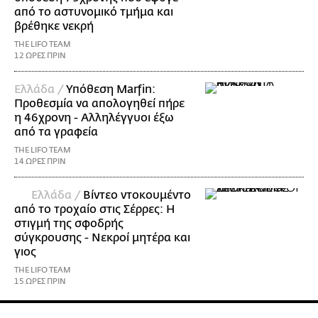
από το αστυνομικό τμήμα και
βρέθηκε νεκρή
THE LIFO TEAM
12 ΩΡΕΣ ΠΡΙΝ
Ελλάδα /
Υπόθεση Marfin:
Προθεσμία να απολογηθεί πήρε
η 46χρονη - Αλληλέγγυοι έξω
από τα γραφεία
THE LIFO TEAM
14 ΩΡΕΣ ΠΡΙΝ
Ελλάδα /
Βίντεο ντοκουμέντο
από το τροχαίο στις Σέρρες: Η
στιγμή της σφοδρής
σύγκρουσης - Νεκροί μητέρα και
γιος
THE LIFO TEAM
15 ΩΡΕΣ ΠΡΙΝ