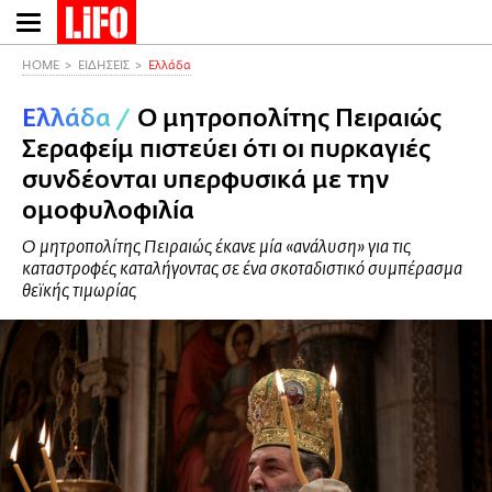
Παράκαμψη
προς
το
HOME
ΕΙΔΗΣΕΙΣ
Ελλάδα
κυρίως
Ελλάδα
/
Ο μητροπολίτης Πειραιώς
περιεχόμενο
Σεραφείμ πιστεύει ότι οι πυρκαγιές
συνδέονται υπερφυσικά με την
ομοφυλοφιλία
Ο μητροπολίτης Πειραιώς έκανε μία «ανάλυση» για τις
καταστροφές καταλήγοντας σε ένα σκοταδιστικό συμπέρασμα
θεϊκής τιμωρίας