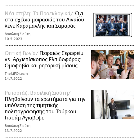
Νέα στήλη: Τα Προεκλογικά
Όχι
στα σχέδια μοιρασιάς του Αιγαίου
λένε Καραμανλής και Σαμαράς
Βασιλική Σιούτη
10.5.2023
Οπτική Γωνία
Πειραιώς Σεραφείμ
vs. Αρχιεπίσκοπος Ελπιδοφόρος:
Ομοφοβία και ρητορική μίσους
The LiFO team
14.7.2022
Ρεπορτάζ: Βασιλική Σιούτη
Πληθαίνουν τα ερωτήματα για την
υπόθεση της τιμητικής
πολιτογράφησης του Τούρκου
Γιασάμ Αγιαβέφε
Βασιλική Σιούτη
13.7.2022