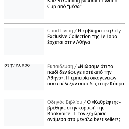
Kaizen Gaming βίωσαν το World
Cup από "μέσα"
Good Living
Η εμβληματική City
Exclusive Collection της Le Labo
έρχεται στην Αθήνα
Εκπαίδευση
«Νιώσαμε ότι το
παιδί δεν έφυγε ποτέ από την
Αθήνα»: Η εμπειρία οικογενειών
που επέλεξαν σπουδές στην Κύπρο
Οδηγός Βιβλίου
Ο «Καθρέφτης»
βρέθηκε στην κορυφή της
Bookvoice. Τι τον ξεχώρισε
ανάμεσα στα μεγάλα best sellers;