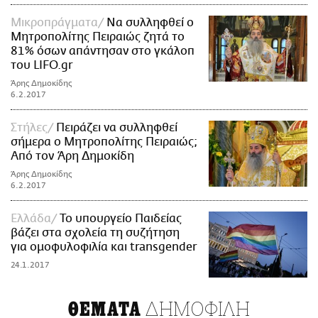
Mικροπράγματα
Να συλληφθεί ο
Μητροπολίτης Πειραιώς ζητά το
81% όσων απάντησαν στο γκάλοπ
του LIFO.gr
Άρης Δημοκίδης
6.2.2017
Στήλες
Πειράζει να συλληφθεί
σήμερα ο Μητροπολίτης Πειραιώς;
Από τον Άρη Δημοκίδη
Άρης Δημοκίδης
6.2.2017
Ελλάδα
Το υπουργείο Παιδείας
βάζει στα σχολεία τη συζήτηση
για ομοφυλοφιλία και transgender
24.1.2017
ΔΗΜΟΦΙΛΗ
ΘΕΜΑΤΑ