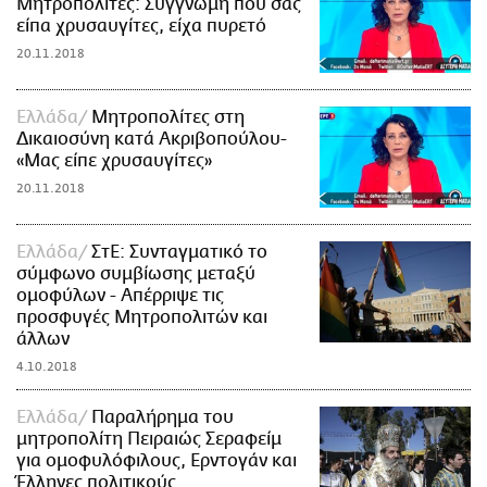
Μητροπολίτες: Συγγνώμη που σας
είπα χρυσαυγίτες, είχα πυρετό
20.11.2018
Ελλάδα
Μητροπολίτες στη
Δικαιοσύνη κατά Ακριβοπούλου-
«Μας είπε χρυσαυγίτες»
20.11.2018
Ελλάδα
ΣτΕ: Συνταγματικό το
σύμφωνο συμβίωσης μεταξύ
ομοφύλων - Απέρριψε τις
προσφυγές Μητροπολιτών και
άλλων
4.10.2018
Ελλάδα
Παραλήρημα του
μητροπολίτη Πειραιώς Σεραφείμ
για ομοφυλόφιλους, Ερντογάν και
Έλληνες πολιτικούς