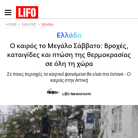
Παράκαμψη
προς
το
HOME
ΕΙΔΗΣΕΙΣ
Ελλάδα
κυρίως
Ελλάδα
περιεχόμενο
Ο καιρός το Μεγάλο Σάββατο: Βροχές,
καταιγίδες και πτώση της θερμοκρασίας
σε όλη τη χώρα
Σε ποιες περιοχές τα καιρικά φαινόμενα θα είναι πιο έντονα - Ο
καιρός στην Αττική
LifO Newsroom