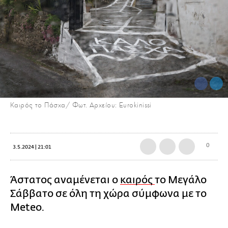
Καιρός το Πάσχα/ Φωτ. Αρχείου: Eurokinissi
0
3.5.2024 | 21:01
Άστατος αναμένεται ο
καιρός
το Μεγάλο
Σάββατο σε όλη τη χώρα σύμφωνα με το
Meteo.