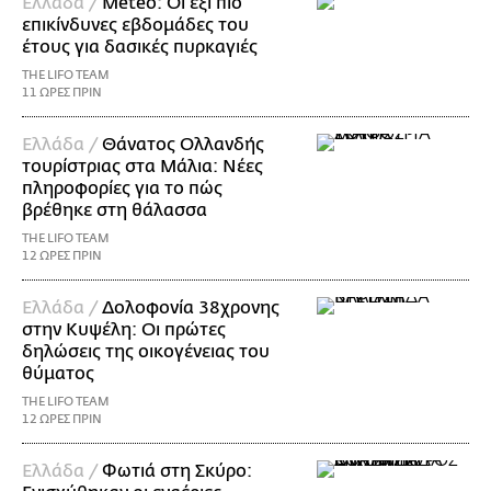
Ελλάδα /
Meteo: Οι έξι πιο
επικίνδυνες εβδομάδες του
έτους για δασικές πυρκαγιές
THE LIFO TEAM
11 ΩΡΕΣ ΠΡΙΝ
Ελλάδα /
Θάνατος Ολλανδής
τουρίστριας στα Μάλια: Νέες
πληροφορίες για το πώς
βρέθηκε στη θάλασσα
THE LIFO TEAM
12 ΩΡΕΣ ΠΡΙΝ
Ελλάδα /
Δολοφονία 38χρονης
στην Κυψέλη: Οι πρώτες
δηλώσεις της οικογένειας του
θύματος
THE LIFO TEAM
12 ΩΡΕΣ ΠΡΙΝ
Ελλάδα /
Φωτιά στη Σκύρο: